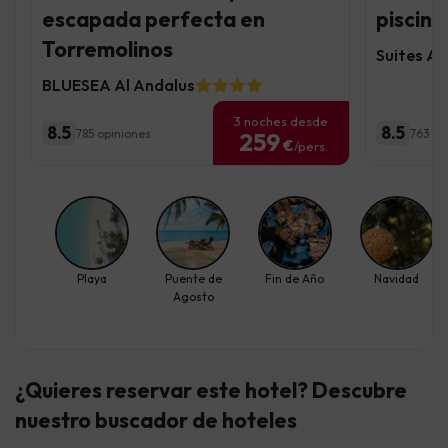
escapada perfecta en
piscina
Torremolinos
Suites Al
BLUESEA Al Andalus
3 noches desde
8.5
8.5
785 opiniones
763 op
259
€
/pers.
Playa
Puente de
Fin de Año
Navidad
Agosto
¿Quieres reservar este hotel? Descubre
nuestro buscador de hoteles