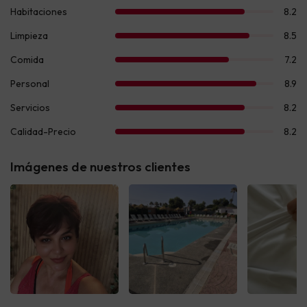
Imágenes de nuestros clientes
Ver todas
Ver todas
Ver t