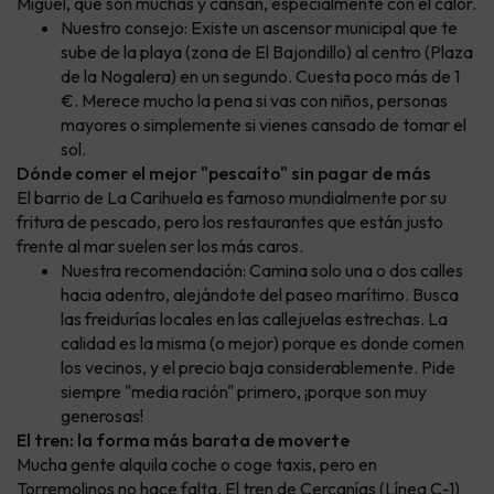
Miguel, que son muchas y cansan, especialmente con el calor.
Nuestro consejo: Existe un ascensor municipal que te
sube de la playa (zona de El Bajondillo) al centro (Plaza
de la Nogalera) en un segundo. Cuesta poco más de 1
€. Merece mucho la pena si vas con niños, personas
mayores o simplemente si vienes cansado de tomar el
sol.
Dónde comer el mejor "pescaíto" sin pagar de más
El barrio de La Carihuela es famoso mundialmente por su
fritura de pescado, pero los restaurantes que están justo
frente al mar suelen ser los más caros.
Nuestra recomendación: Camina solo una o dos calles
hacia adentro, alejándote del paseo marítimo. Busca
las freidurías locales en las callejuelas estrechas. La
calidad es la misma (o mejor) porque es donde comen
los vecinos, y el precio baja considerablemente. Pide
siempre "media ración" primero, ¡porque son muy
generosas!
El tren: la forma más barata de moverte
Mucha gente alquila coche o coge taxis, pero en
Torremolinos no hace falta. El tren de Cercanías (Línea C-1)