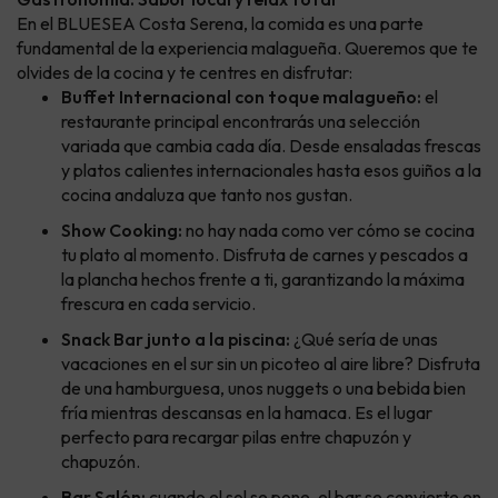
En el BLUESEA Costa Serena, la comida es una parte
fundamental de la experiencia malagueña. Queremos que te
olvides de la cocina y te centres en disfrutar:
Buffet Internacional con toque malagueño:
el
restaurante principal encontrarás una selección
variada que cambia cada día. Desde ensaladas frescas
y platos calientes internacionales hasta esos guiños a la
cocina andaluza que tanto nos gustan.
Show Cooking:
no hay nada como ver cómo se cocina
tu plato al momento. Disfruta de carnes y pescados a
la plancha hechos frente a ti, garantizando la máxima
frescura en cada servicio.
Snack Bar junto a la piscina:
¿Qué sería de unas
vacaciones en el sur sin un picoteo al aire libre? Disfruta
de una hamburguesa, unos nuggets o una bebida bien
fría mientras descansas en la hamaca. Es el lugar
perfecto para recargar pilas entre chapuzón y
chapuzón.
Bar Salón:
cuando el sol se pone, el bar se convierte en