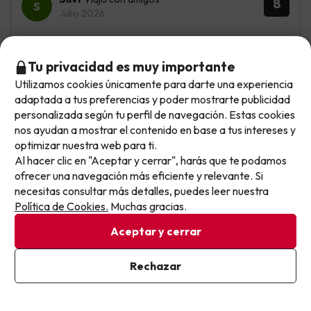
8
Julio 2026
Muy bien
Tu privacidad es muy importante
Mas bariedad en las comidas y poco personal en el
Utilizamos cookies únicamente para darte una experiencia
comedor tardaban mucho en reponer las comidas,la
No llegas tarde: llegas al siguiente.
adaptada a tus preferencias y poder mostrarte publicidad
piscina muy pequeña y el agua estaba caliente,animacion
Este chollo ya ha caducado, pero cada día lanzamos
poca,el bar de la piscina cierra pronto,poco personal en
personalizada según tu perfil de navegación. Estas cookies
el bar para pedir un refresco 20 minuto en la cola,
nuevas oportunidades para viajar mejor y pagar
nos ayudan a mostrar el contenido en base a tus intereses y
optimizar nuestra web para ti.
menos.
Al hacer clic en "Aceptar y cerrar", harás que te podamos
Apúntate y que el próximo no se te escape.
ofrecer una navegación más eficiente y relevante. Si
Mostrar más opiniones
necesitas consultar más detalles, puedes leer nuestra
Pon tu mejor e-mail
Política de Cookies.
Muchas gracias.
Si tienes dudas antes de reservar, puedes consultar nuestro
Aceptar y cerrar
apartado de
preguntas frecuentes
.
Ya estoy suscrito
Rechazar
Al suscribirte, confirmas haber leído y estar de acuerdo con la
Otras iniciativas de éxito del grupo Viajes Para Ti S.L.U.
Política de Privacidad
son Esquiades.com (la web líder de viajes a la nieve en