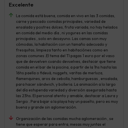
Excelente
La comida está buena, comida en vivo en las 3 comidas,
carne y pescado comidas principales, variedad de
ensalada y postres dulces, fruta variada, no hay helados
en comida del medio día , ni yogures en las comidas
principales , solo en desayuno. Las camas son muy
cómodas, la habitación con un tamaño adecuado y
fresquitas, limpieza tanto en habitaciónes como en
zonas comunes .El tema del TI pagas 1 euro por el vaso
que de devuelven cuando devuelves, destacar que tiene
comida en el bar de la piscina, a partir de la 1hs hasta las
16hs paella o fideuá, nuggets, varitas de merluza,
flamenquines, aros de cebolla, hamburguesas , ensalada,
para hacer sándwich, y bolleria. La animación a lo largo
del día estupenda variedad y diversión asegurada hasta
las 23hs. El personal atento y amable, destacar a Laura y
Sergio . Para bajar a la playa hay un paseíto, pero es muy
buena y grande sin aglomeración.
Organización de las comidas mucha aglomeración , se
tiene que esperar para entra, mesas muy juntas el