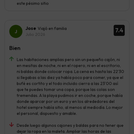
este pésimo sitio
Jose
Viajó en familia
7.4
Julio 2026
Bien
Las habitaciones amplias pero sin un pequeño cajón, ni
en mesitas de noche, ni en el ropero, ni en el escritorio,
ni baldas donde colocar ropa. La cena es hasta las 22'30
si llegabas a las diez ya había poco para comer, ya que el
bufé es cortito y el todo incluido cierra a las 23'00 así
que te puedes tomar una copa, porque las colas son
tremendas. A la playa pudimos ir en coche, porque había
donde aparcar por un euro y en los alrededores del
hotel siempre había sitio, al menos al mediodía. Lo mejor
el personal, dispuesto y amable.
Desde luego algunos cajones y baldas para no tener que
dejar la ropa en la maleta. Ampliar las horas de las