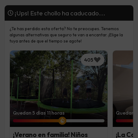
¡Ups! Este chollo ha caducado...
¿Te has perdido esta oferta? No te preocupes. Tenemos
algunas alternativas que seguro te van a encantar. ¡Elige la
tuya antes de que el tiempo se agote!
405
Quedan 5 días 11 horas
Quedan 4 
¡Verano en familia! Niños
¡La Co