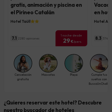
gratis, animación y piscina en
Vacaci
el Pirineo Catalán
en hote
Hotel Taüll
Hotel AL
1 noche desde
7.1
8.3
2280 opiniones
374 op
29
€
/pers.
Cancelación
Mascotas
Playa
Cumple tus
gratuita
sueños con
BuscoUnChollo
¿Quieres reservar este hotel? Descubre
nuestro buscador de hoteles