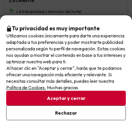
Excelente
La tranquilidad y atención del hotel
Tu privacidad es muy importante
Mostrar más opiniones
Utilizamos cookies únicamente para darte una experiencia
No llegas tarde: llegas al siguiente.
adaptada a tus preferencias y poder mostrarte publicidad
Este chollo ya ha caducado, pero cada día lanzamos
personalizada según tu perfil de navegación. Estas cookies
Si tienes dudas antes de reservar, puedes consultar nuestro
nuevas oportunidades para viajar mejor y pagar
nos ayudan a mostrar el contenido en base a tus intereses y
apartado de
preguntas frecuentes
.
optimizar nuestra web para ti.
menos.
Al hacer clic en "Aceptar y cerrar", harás que te podamos
Apúntate y que el próximo no se te escape.
ofrecer una navegación más eficiente y relevante. Si
necesitas consultar más detalles, puedes leer nuestra
Otras iniciativas de éxito del grupo Viajes Para Ti S.L.U.
Pon tu mejor e-mail
Política de Cookies.
Muchas gracias.
son Esquiades.com (la web líder de viajes a la nieve en
España) y Amimir.com, el buscador de hoteles con más
Aceptar y cerrar
de 1.000.000 de alojamientos disponibles para
reservar y viajar por todo el mundo.
Ya estoy suscrito
Rechazar
Al suscribirte, confirmas haber leído y estar de acuerdo con la
Política de Privacidad