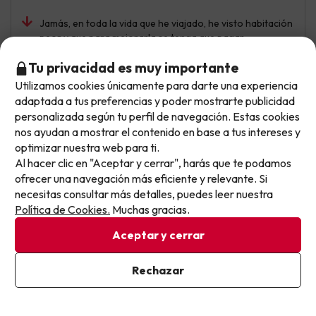
Jamás, en toda la vida que he viajado, he visto habitación
peor y que para mejorarla se tenga que pagar
Tu privacidad es muy importante
Utilizamos cookies únicamente para darte una experiencia
No llegas tarde: llegas al siguiente.
Eusebio Angel
Viajó en pareja
6.9
adaptada a tus preferencias y poder mostrarte publicidad
Diciembre 2025
Este chollo ya ha caducado, pero cada día lanzamos
personalizada según tu perfil de navegación. Estas cookies
nuevas oportunidades para viajar mejor y pagar
nos ayudan a mostrar el contenido en base a tus intereses y
Bien
optimizar nuestra web para ti.
menos.
Al hacer clic en "Aceptar y cerrar", harás que te podamos
Apúntate y que el próximo no se te escape.
El hotel a las afueras pero excelentemente comunicado
ofrecer una navegación más eficiente y relevante. Si
por metro,csitio ideal para viajar a Paris low OST sin
necesitas consultar más detalles, puedes leer nuestra
mayores pretensiones
Pon tu mejor e-mail
Política de Cookies.
Muchas gracias.
Aceptar y cerrar
Lucia
Viajó en pareja
8.6
Ya estoy suscrito
Rechazar
Diciembre 2025
Al suscribirte, confirmas haber leído y estar de acuerdo con la
Política de Privacidad
Muy bien