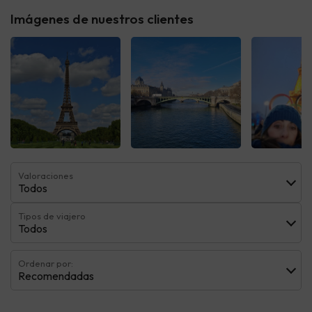
Imágenes de nuestros clientes
Ver todas
Ver todas
Ver t
Valoraciones
Todos
Tipos de viajero
Todos
Ordenar por:
Recomendadas