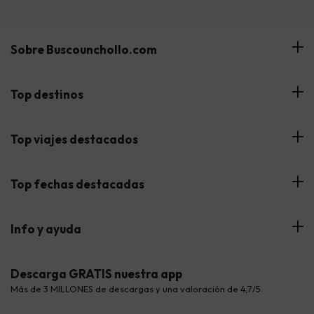
Sobre Buscounchollo.com
¿Quiénes somos?
Top destinos
Tarjeta Regalo
Hoteles Andalucía
Top viajes destacados
Buscounchollo en los medios
Hoteles Andorra
Blog
Viajes con Niños
Top fechas destacadas
Hoteles Cataluña
Web Corporativa
Viajes de Ciudad
Hoteles Portugal
Verano
Info y ayuda
Proveedores
Viajes de Novios
Hoteles Valencia
Puente de Agosto
Opiniones de nuestros clientes
Viajes con mascotas
Contáctanos
Descarga GRATIS nuestra app
Hoteles Galicia
Vacaciones en Agosto
Más de 3 MILLONES de descargas y una valoración de 4,7/5.
Viajes para grupos
Chollos con Todo Incluido
Preguntas frecuentes
Hoteles en Islas
Vacaciones en Septiembre