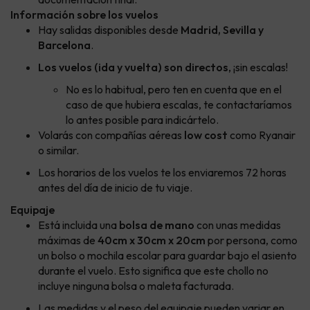
Información sobre los vuelos
Hay salidas disponibles desde
Madrid, Sevilla y
Barcelona
.
Los vuelos (ida y vuelta) son directos
, ¡sin escalas!
No es lo habitual, pero ten en cuenta que en el
caso de que hubiera escalas, te contactaríamos
lo antes posible para indicártelo.
Volarás con compañías aéreas
low cost
como Ryanair
o similar.
Los horarios de los vuelos te los enviaremos 72 horas
antes del día de inicio de tu viaje.
Equipaje
Está incluida una
bolsa de mano
con unas medidas
máximas de
40cm x 30cm x 20cm
por persona, como
un bolso o mochila escolar para guardar bajo el asiento
durante el vuelo. Esto significa que este chollo no
incluye ninguna bolsa o maleta facturada.
Las medidas y el peso del equipaje pueden variar en