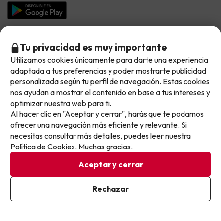
Chollos en la playa
Hoteles Salou
Vacaciones en Octubre
Chollos con Vuelo Incluido
Vacaciones en Noviembre
Tu privacidad es muy importante
Hoteles con toboganes
Utilizamos cookies únicamente para darte una experiencia
No llegas tarde: llegas al siguiente.
Selección de la Newsletter
adaptada a tus preferencias y poder mostrarte publicidad
Este chollo ya ha caducado, pero cada día lanzamos
personalizada según tu perfil de navegación. Estas cookies
Métodos de pago disponibles
Los favoritos de nuestros clientes
nuevas oportunidades para viajar mejor y pagar
nos ayudan a mostrar el contenido en base a tus intereses y
optimizar nuestra web para ti.
menos.
Al hacer clic en "Aceptar y cerrar", harás que te podamos
Apúntate y que el próximo no se te escape.
ofrecer una navegación más eficiente y relevante. Si
necesitas consultar más detalles, puedes leer nuestra
Pon tu mejor e-mail
Política de Cookies.
Muchas gracias.
Condiciones generales
Privacidad datos
Aceptar y cerrar
Política de cookies
Ya estoy suscrito
Rechazar
Viajes para ti S.L.U. Copyright © Buscounchollo.com 2010 -
Al suscribirte, confirmas haber leído y estar de acuerdo con la
2026
Política de Privacidad