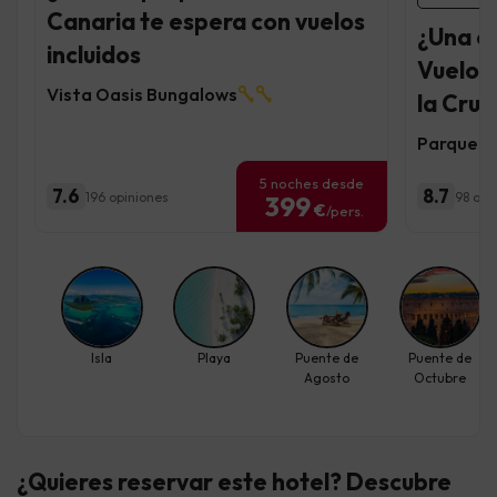
Canaria te espera con vuelos
¿Una e
incluidos
Vuelos 
Vista Oasis Bungalows
la Cruz
Parque V
5 noches desde
7.6
8.7
196 opiniones
98 opi
399
€
/pers.
Isla
Playa
Puente de
Puente de
Agosto
Octubre
¿Quieres reservar este hotel? Descubre