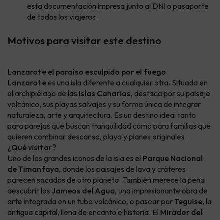
esta documentación impresa junto al DNI o pasaporte
de todos los viajeros.
Motivos para visitar este destino
Lanzarote el paraíso esculpido por el fuego
Lanzarote
es una isla diferente a cualquier otra. Situada en
el archipiélago de las
Islas Canarias
, destaca por su paisaje
volcánico, sus playas salvajes y su forma única de integrar
naturaleza, arte y arquitectura. Es un destino ideal tanto
para parejas que buscan tranquilidad como para familias que
quieren combinar descanso, playa y planes originales.
¿Qué visitar?
Uno de los grandes iconos de la isla es el
Parque Nacional
de Timanfaya
, donde los paisajes de lava y cráteres
parecen sacados de otro planeta. También merece la pena
descubrir los
Jameos del Agua
, una impresionante obra de
arte integrada en un tubo volcánico, o pasear por
Teguise
, la
antigua capital, llena de encanto e historia. El
Mirador del