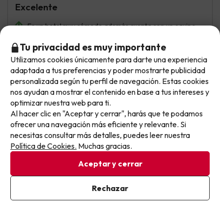
Excelente
Es un hotel muy cómodo además cuenta con un equipo
de animación que hace que quieras estar en el hotel
Tu privacidad es muy importante
Utilizamos cookies únicamente para darte una experiencia
No llegas tarde: llegas al siguiente.
adaptada a tus preferencias y poder mostrarte publicidad
Jennifer
Viajó en familia
9.4
Este chollo ya ha caducado, pero cada día lanzamos
personalizada según tu perfil de navegación. Estas cookies
Julio 2026
nuevas oportunidades para viajar mejor y pagar
nos ayudan a mostrar el contenido en base a tus intereses y
optimizar nuestra web para ti.
menos.
Excelente
Al hacer clic en "Aceptar y cerrar", harás que te podamos
Apúntate y que el próximo no se te escape.
ofrecer una navegación más eficiente y relevante. Si
Me ha gustado mucho el hotel, la comida estaba muy
necesitas consultar más detalles, puedes leer nuestra
bien, había variedad y estaba buena. Las instalaciones
Pon tu mejor e-mail
Política de Cookies.
Muchas gracias.
están muy bien. El personal es amabilísimo y la animación
estupenda! No hubo masificación en ningún momento a
Aceptar y cerrar
pesar de haber mucha gente alojada... Muy buena
experiencia!
Ya estoy suscrito
Rechazar
Necesitan poner más atención a la reposición de vajilla
Al suscribirte, confirmas haber leído y estar de acuerdo con la
Política de Privacidad
en el comedor, es el punto negativo que les tengo que
poner ya que siempre faltaban platos, cuencos,