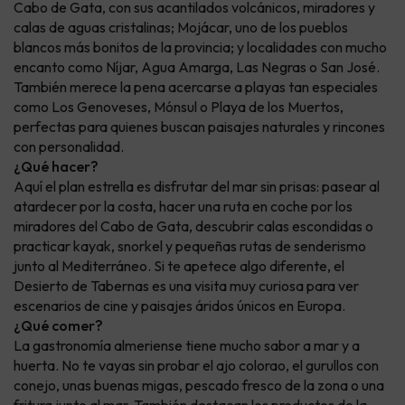
Cabo de Gata, con sus acantilados volcánicos, miradores y
calas de aguas cristalinas; Mojácar, uno de los pueblos
blancos más bonitos de la provincia; y localidades con mucho
encanto como Níjar, Agua Amarga, Las Negras o San José.
También merece la pena acercarse a playas tan especiales
como Los Genoveses, Mónsul o Playa de los Muertos,
perfectas para quienes buscan paisajes naturales y rincones
con personalidad.
¿Qué hacer?
Aquí el plan estrella es disfrutar del mar sin prisas: pasear al
atardecer por la costa, hacer una ruta en coche por los
miradores del Cabo de Gata, descubrir calas escondidas o
practicar kayak, snorkel y pequeñas rutas de senderismo
junto al Mediterráneo. Si te apetece algo diferente, el
Desierto de Tabernas es una visita muy curiosa para ver
escenarios de cine y paisajes áridos únicos en Europa.
¿Qué comer?
La gastronomía almeriense tiene mucho sabor a mar y a
huerta. No te vayas sin probar el ajo colorao, el gurullos con
conejo, unas buenas migas, pescado fresco de la zona o una
fritura junto al mar. También destacan los productos de la