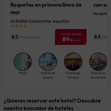
Roquetas en primera línea de
con sab
mar
Hotel Ne
ALEGRIA Colonial Mar Aquafun
1 noche desde
8.2
8.9
9055 opiniones
3217 o
89
€
/pers.
Playa
Puente de
Puente de
Puente de
Agosto
Octubre
Noviembre
¿Quieres reservar este hotel? Descubre
nuestro buscador de hoteles