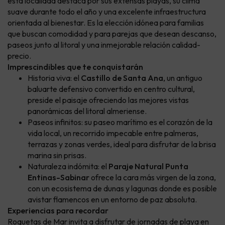
esta localidad destaca por sus extensas playas, su clima
suave durante todo el año y una excelente infraestructura
orientada al bienestar. Es la elección idónea para familias
que buscan comodidad y para parejas que desean descanso,
paseos junto al litoral y una inmejorable relación calidad-
precio.
Imprescindibles que te conquistarán
Historia viva: el
Castillo de Santa Ana
, un antiguo
baluarte defensivo convertido en centro cultural,
preside el paisaje ofreciendo las mejores vistas
panorámicas del litoral almeriense.
Paseos infinitos: su paseo marítimo es el corazón de la
vida local, un recorrido impecable entre palmeras,
terrazas y zonas verdes, ideal para disfrutar de la brisa
marina sin prisas.
Naturaleza indómita: el
Paraje Natural Punta
Entinas-Sabinar
ofrece la cara más virgen de la zona,
con un ecosistema de dunas y lagunas donde es posible
avistar flamencos en un entorno de paz absoluta.
Experiencias para recordar
Roquetas de Mar invita a disfrutar de jornadas de playa en