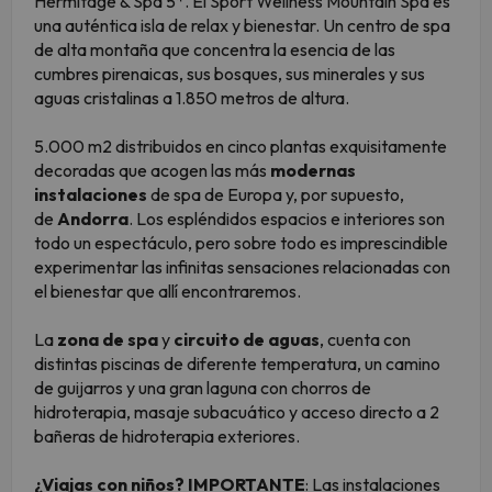
Hermitage & Spa 5*. El Sport Wellness Mountain Spa es
una auténtica isla de relax y bienestar. Un centro de spa
de alta montaña que concentra la esencia de las
cumbres pirenaicas, sus bosques, sus minerales y sus
aguas cristalinas a 1.850 metros de altura.
5.000 m2 distribuidos en cinco plantas exquisitamente
decoradas que acogen las más
modernas
instalaciones
de spa de Europa y, por supuesto,
de
Andorra
. Los espléndidos espacios e interiores son
todo un espectáculo, pero sobre todo es imprescindible
experimentar las infinitas sensaciones relacionadas con
el bienestar que allí encontraremos.
La
zona de spa
y
circuito de aguas
, cuenta con
distintas piscinas de diferente temperatura, un camino
de guijarros y una gran laguna con chorros de
hidroterapia, masaje subacuático y acceso directo a 2
bañeras de hidroterapia exteriores.
¿Viajas con niños?
IMPORTANTE
: Las instalaciones