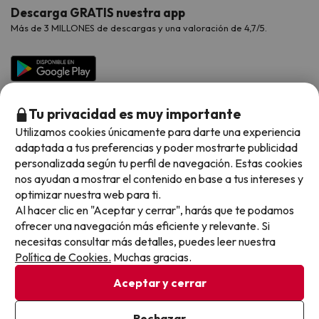
Opiniones de nuestros clientes
Viajes con mascotas
Contáctanos
Descarga GRATIS nuestra app
Hoteles Galicia
Vacaciones en Agosto
Más de 3 MILLONES de descargas y una valoración de 4,7/5.
Viajes para grupos
Chollos con Todo Incluido
Preguntas frecuentes
Hoteles en Islas
Vacaciones en Septiembre
Chollos en la playa
Hoteles Salou
Vacaciones en Octubre
Chollos con Vuelo Incluido
Vacaciones en Noviembre
Tu privacidad es muy importante
Hoteles con toboganes
Utilizamos cookies únicamente para darte una experiencia
adaptada a tus preferencias y poder mostrarte publicidad
Selección de la Newsletter
personalizada según tu perfil de navegación. Estas cookies
nos ayudan a mostrar el contenido en base a tus intereses y
Métodos de pago disponibles
Los favoritos de nuestros clientes
optimizar nuestra web para ti.
Al hacer clic en "Aceptar y cerrar", harás que te podamos
ofrecer una navegación más eficiente y relevante. Si
necesitas consultar más detalles, puedes leer nuestra
Política de Cookies.
Muchas gracias.
Condiciones generales
Privacidad datos
Aceptar y cerrar
Política de cookies
Rechazar