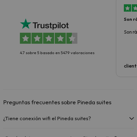
Son rá
Son rá
4.7 sobre 5 basado en 5479 valoraciones
clien
Preguntas frecuentes sobre Pineda suites
¿Tiene conexión wifi el Pineda suites?
El Pineda suites ofrece Wi-Fi gratuito en todo el hotel.