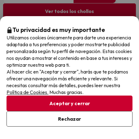
Ver todos los chollos
Tu privacidad es muy importante
Utilizamos cookies únicamente para darte una experiencia
Otras iniciativas de éxito del grupo Viajes Para Ti S.L.U.
adaptada a tus preferencias y poder mostrarte publicidad
son Esquiades.com (la web líder de viajes a la nieve en
personalizada según tu perfil de navegación. Estas cookies
España) y Amimir.com, el buscador de hoteles con más
nos ayudan a mostrar el contenido en base a tus intereses y
de 1.000.000 de alojamientos disponibles para
optimizar nuestra web para ti.
reservar y viajar por todo el mundo.
Al hacer clic en "Aceptar y cerrar", harás que te podamos
ofrecer una navegación más eficiente y relevante. Si
necesitas consultar más detalles, puedes leer nuestra
Política de Cookies.
Muchas gracias.
Aceptar y cerrar
Sobre Buscounchollo.com
Rechazar
¿Quiénes somos?
Top destinos