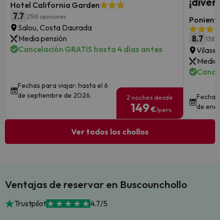
¡diver
Hotel California Garden
7.7
2516 opiniones
Ponient 
Salou, Costa Daurada
Media pensión
8.7
1387 
Cancelación GRATIS hasta 4 días antes
Vilase
Media 
Cance
Fechas para viajar: hasta el 6
de septiembre de 2026.
Fechas 
2 noches desde
149
de ener
€
/pers.
Ver todos los chollos
Ventajas de reservar en Buscounchollo
Trustpilot
4.7/5