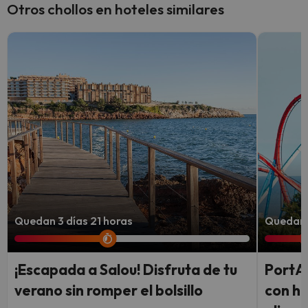
Otros chollos en hoteles similares
Quedan 3 días 21 horas
Quedan 1
¡Escapada a Salou! Disfruta de tu
PortAv
verano sin romper el bolsillo
con ho