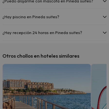
¿Puedo alojarme con mascota en Pineda suites?
En Pineda suites no se admiten mascotas.
¿Hay piscina en Pineda suites?
Sí, Pineda suites tiene piscina (este servicio puede ser de pago) Aquí
tienes más info sobre la piscina y otras instalaciones.
¿Hay recepción 24 horas en Pineda suites?
Piscina Infantil (temporada verano).
Sí, Pineda suites tiene recepción 24 horas.
Otros chollos en hoteles similares