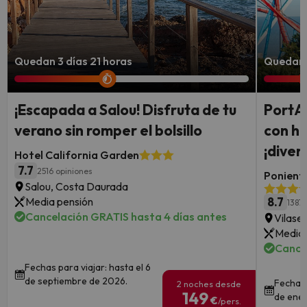
Quedan 3 días 21 horas
Quedan 1
¡Escapada a Salou! Disfruta de tu
PortAv
verano sin romper el bolsillo
con ho
¡diver
Hotel California Garden
7.7
2516 opiniones
Ponient 
Salou, Costa Daurada
Media pensión
8.7
1387 
Cancelación GRATIS hasta 4 días antes
Vilase
Media 
Cance
Fechas para viajar: hasta el 6
de septiembre de 2026.
Fechas 
2 noches desde
149
de ener
€
/pers.