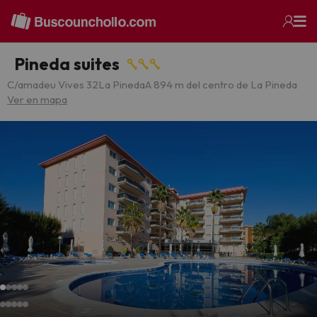
Pineda suites
C/amadeu Vives 32La Pineda
A 894 m del centro de La Pineda
Ver en mapa