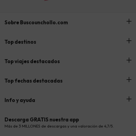
Sobre Buscounchollo.com
¿Quiénes somos?
Top destinos
Tarjeta Regalo
Hoteles Andalucía
Top viajes destacados
Buscounchollo en los medios
Hoteles Andorra
Blog
Viajes con Niños
Top fechas destacadas
Hoteles Cataluña
Web Corporativa
Viajes de Ciudad
Hoteles Portugal
Verano
Info y ayuda
Proveedores
Viajes de Novios
Hoteles Valencia
Puente de Agosto
Opiniones de nuestros clientes
Viajes con mascotas
Contáctanos
Descarga GRATIS nuestra app
Hoteles Galicia
Vacaciones en Agosto
Más de 3 MILLONES de descargas y una valoración de 4,7/5.
Viajes para grupos
Chollos con Todo Incluido
Preguntas frecuentes
Hoteles en Islas
Vacaciones en Septiembre