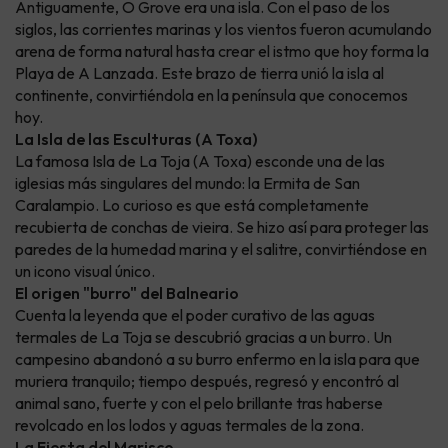
Antiguamente, O Grove era una isla. Con el paso de los
siglos, las corrientes marinas y los vientos fueron acumulando
arena de forma natural hasta crear el istmo que hoy forma la
Playa de A Lanzada. Este brazo de tierra unió la isla al
continente, convirtiéndola en la península que conocemos
hoy.
La Isla de las Esculturas (A Toxa)
La famosa Isla de La Toja (A Toxa) esconde una de las
iglesias más singulares del mundo: la Ermita de San
Caralampio. Lo curioso es que está completamente
recubierta de conchas de vieira. Se hizo así para proteger las
paredes de la humedad marina y el salitre, convirtiéndose en
un icono visual único.
El origen "burro" del Balneario
Cuenta la leyenda que el poder curativo de las aguas
termales de La Toja se descubrió gracias a un burro. Un
campesino abandonó a su burro enfermo en la isla para que
muriera tranquilo; tiempo después, regresó y encontró al
animal sano, fuerte y con el pelo brillante tras haberse
revolcado en los lodos y aguas termales de la zona.
La Fiesta del Marisco