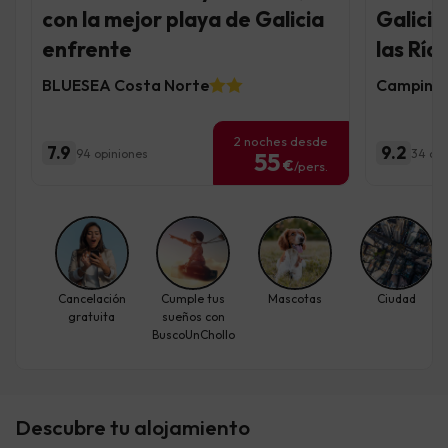
con la mejor playa de Galicia
Galicia
enfrente
las Ría
BLUESEA Costa Norte
Camping 
2 noches desde
7.9
9.2
94 opiniones
34 opi
55
€
/pers.
Cancelación
Cumple tus
Mascotas
Ciudad
gratuita
sueños con
BuscoUnChollo
Descubre tu alojamiento