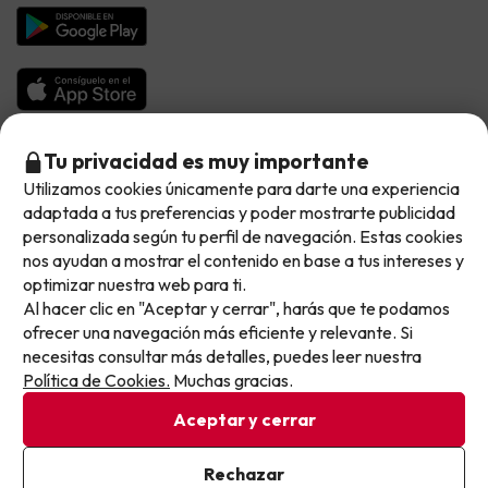
Chollos en la playa
Hoteles Salou
Vacaciones en Octubre
Chollos con Vuelo Incluido
Vacaciones en Noviembre
Hoteles con toboganes
Selección de la Newsletter
Tu privacidad es muy importante
Utilizamos cookies únicamente para darte una experiencia
No llegas tarde: llegas al siguiente.
Métodos de pago disponibles
Los favoritos de nuestros clientes
adaptada a tus preferencias y poder mostrarte publicidad
Este chollo ya ha caducado, pero cada día lanzamos
personalizada según tu perfil de navegación. Estas cookies
nuevas oportunidades para viajar mejor y pagar
nos ayudan a mostrar el contenido en base a tus intereses y
optimizar nuestra web para ti.
menos.
Al hacer clic en "Aceptar y cerrar", harás que te podamos
Apúntate y que el próximo no se te escape.
Condiciones generales
ofrecer una navegación más eficiente y relevante. Si
Privacidad datos
necesitas consultar más detalles, puedes leer nuestra
Pon tu mejor e-mail
Política de cookies
Política de Cookies.
Muchas gracias.
Aceptar y cerrar
Viajes para ti S.L.U. Copyright © Buscounchollo.com 2010 -
2026
Ya estoy suscrito
Rechazar