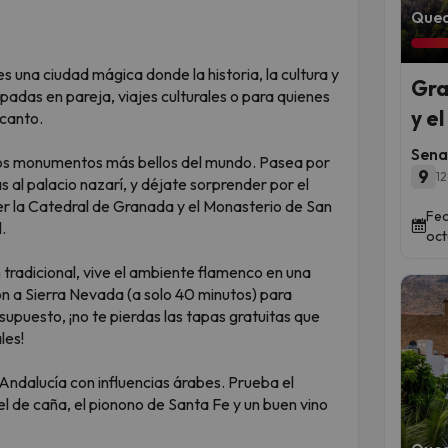
Qued
es una ciudad mágica donde la historia, la cultura y
Gra
padas en pareja, viajes culturales o para quienes
y e
canto.
Sena
los monumentos más bellos del mundo. Pasea por
9
12
as al palacio nazarí, y déjate sorprender por el
er la Catedral de Granada y el Monasterio de San
Fec
.
oct
radicional, vive el ambiente flamenco en una
n a Sierra Nevada (a solo 40 minutos) para
supuesto, ¡no te pierdas las tapas gratuitas que
les!
Andalucía con influencias árabes. Prueba el
l de caña, el pionono de Santa Fe y un buen vino