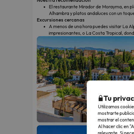
El restaurante Mirador de Morayma, en ple
Alhambra y platos andaluces con un toque
Excursiones cercanas
A menos de una hora puedes visitar La Al
impresionantes, o La Costa Tropical, donde
Tu priva
Utilizamos cookie
mostrarte publici
mostrar el conten
Al hacer clic en 
relevante. Si nec