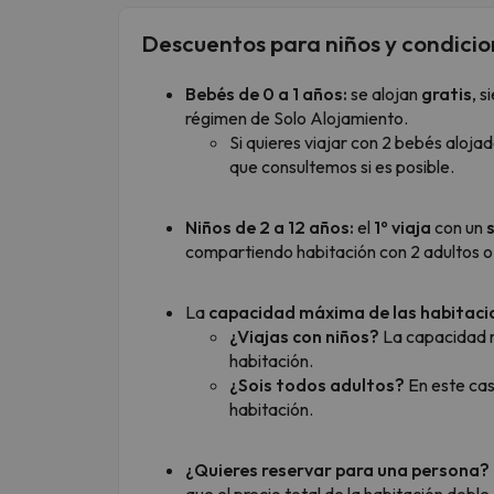
Descuentos para niños y condicio
Bebés de 0 a 1 años:
se alojan
gratis
, 
régimen de Solo Alojamiento.
Si quieres viajar con 2 bebés alojad
que consultemos si es posible.
Niños de 2 a 12 años:
el
1º viaja
con un
s
compartiendo habitación con 2 adultos o 
La
capacidad máxima de las habitac
¿Viajas con niños?
La capacidad m
habitación.
¿Sois todos adultos?
En este cas
habitación.
¿Quieres reservar para una persona?
que el precio total de la habitación dobl