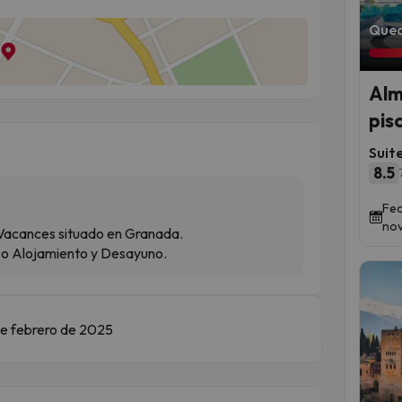
Qued
Alm
pis
Suit
8.5
Fec
nov
 Vacances situado en Granada.
 o Alojamiento y Desayuno.
 de febrero de 2025