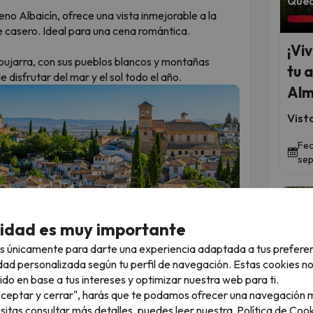
Qued
no Albaicín, ofrece una vista inmejorable a la
 casero. Ideal para una cena romántica.
¡Vi
pujarra, con sus pueblos blancos y montañas
tu 
 disfrutar del mar y el sol todo el año.
Alm
Vist
Fec
sep
cidad es muy importante
s únicamente para darte una experiencia adaptada a tus prefere
dad personalizada según tu perfil de navegación. Estas cookies n
ido en base a tus intereses y optimizar nuestra web para ti.
"Aceptar y cerrar", harás que te podamos ofrecer una navegación m
Qued
esitas consultar más detalles, puedes leer nuestra
Política de Cook