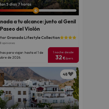
an 5 días 7 horas
nada a tu alcance: junto al Genil
l Paseo del Violón
tor Granada Lifestyle Collection
8 opiniones
1 noche desde
has para viajar: hasta el 1 de
32
ubre de 2026.
€
/pers.
48