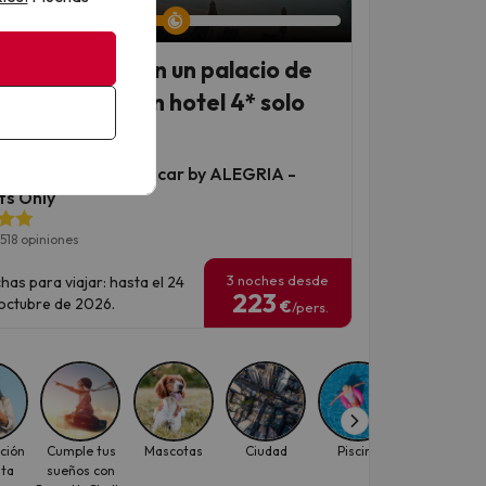
ácar: alójate en un palacio de
7 convertido en hotel 4* solo
ltos
Place - Palacio Mojacar by ALEGRIA -
ts Only
518 opiniones
3 noches desde
has para viajar: hasta el 24
223
octubre de 2026.
€
/pers.
ción
Cumple tus
Mascotas
Ciudad
Piscina
Playa
ita
sueños con