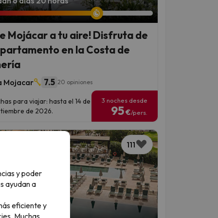
an 6 días 20 horas
ve Mojácar a tu aire! Disfruta de
apartamento en la Costa de
ería
7.5
a Mojacar
20 opiniones
3 noches desde
has para viajar: hasta el 14 de
95
tiembre de 2026.
€
/pers.
111
ncias y poder
os ayudan a
ás eficiente y
an 5 días 17 horas
ies.
Muchas