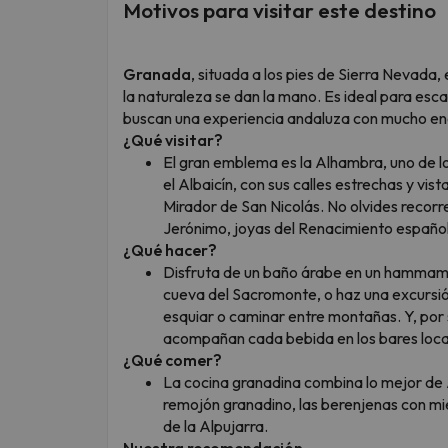
Motivos para visitar este destino
Granada
, situada a los pies de Sierra Nevada, 
la naturaleza se dan la mano. Es ideal para esca
buscan una experiencia andaluza con mucho en
¿Qué visitar?
El gran emblema es la Alhambra, uno de 
el Albaicín, con sus calles estrechas y vist
Mirador de San Nicolás. No olvides recorr
Jerónimo, joyas del Renacimiento español
¿Qué hacer?
Disfruta de un baño árabe en un hammam t
cueva del Sacromonte, o haz una excursió
esquiar o caminar entre montañas. Y, por 
acompañan cada bebida en los bares loca
¿Qué comer?
La cocina granadina combina lo mejor de 
remojón granadino, las berenjenas con mie
de la Alpujarra.
Nuestra recomendación