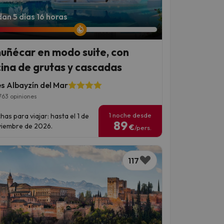
an 5 días 16 horas
uñécar en modo suite, con
cina de grutas y cascadas
es Albayzín del Mar
763 opiniones
1 noche desde
has para viajar: hasta el 1 de
89
iembre de 2026.
€
/pers.
117