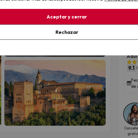
Aceptar y cerrar
Moj
190
Rechazar
adu
The 
Adul
9.1
5
Fec
de 
Cancela
gratu