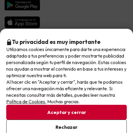
Chollos en la playa
Hoteles Salou
Vacaciones en Octubre
Chollos con Vuelo Incluido
Vacaciones en Noviembre
Hoteles con toboganes
Selección de la Newsletter
Tu privacidad es muy importante
Utilizamos cookies únicamente para darte una experiencia
No llegas tarde: llegas al siguiente.
Métodos de pago disponibles
Los favoritos de nuestros clientes
adaptada a tus preferencias y poder mostrarte publicidad
Este chollo ya ha caducado, pero cada día lanzamos
personalizada según tu perfil de navegación. Estas cookies
nuevas oportunidades para viajar mejor y pagar
nos ayudan a mostrar el contenido en base a tus intereses y
optimizar nuestra web para ti.
menos.
Al hacer clic en "Aceptar y cerrar", harás que te podamos
Apúntate y que el próximo no se te escape.
Condiciones generales
ofrecer una navegación más eficiente y relevante. Si
Privacidad datos
necesitas consultar más detalles, puedes leer nuestra
Pon tu mejor e-mail
Política de cookies
Política de Cookies.
Muchas gracias.
Aceptar y cerrar
Viajes para ti S.L.U. Copyright © Buscounchollo.com 2010 -
2026
Ya estoy suscrito
Rechazar
Al suscribirte, confirmas haber leído y estar de acuerdo con la