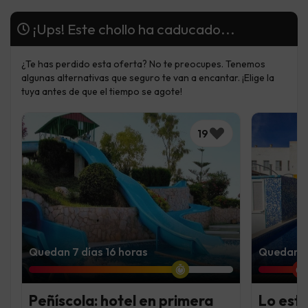
¡Ups! Este chollo ha caducado...
¿Te has perdido esta oferta? No te preocupes. Tenemos
algunas alternativas que seguro te van a encantar. ¡Elige la
tuya antes de que el tiempo se agote!
19
Quedan 7 días 16 horas
Quedan 1 
Peñíscola: hotel en primera
Lo est