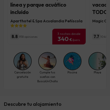
línea y parque acuático
vacaci
incluido
TODO 
Aparthotel & Spa Acualandia Peñíscola
Magic Cri
3 noches desde
8.8
7.7
958 opiniones
1048 o
340
€
/pers.
Cancelación
Cumple tus
Piscina
Playa
gratuita
sueños con
BuscoUnChollo
Descubre tu alojamiento