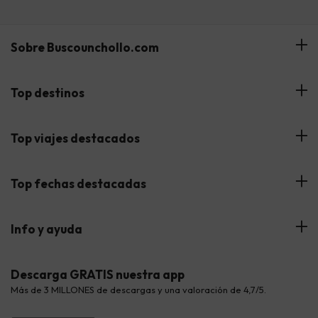
Sobre Buscounchollo.com
¿Quiénes somos?
Top destinos
Tarjeta Regalo
Hoteles Andalucía
Top viajes destacados
Buscounchollo en los medios
Hoteles Andorra
Blog
Viajes con Niños
Top fechas destacadas
Hoteles Cataluña
Web Corporativa
Viajes de Ciudad
Hoteles Portugal
Verano
Info y ayuda
Proveedores
Viajes de Novios
Hoteles Valencia
Puente de Agosto
Opiniones de nuestros clientes
Viajes con mascotas
Contáctanos
Descarga GRATIS nuestra app
Hoteles Galicia
Vacaciones en Agosto
Más de 3 MILLONES de descargas y una valoración de 4,7/5.
Viajes para grupos
Chollos con Todo Incluido
Preguntas frecuentes
Hoteles en Islas
Vacaciones en Septiembre