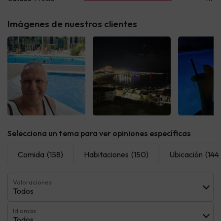
Imágenes de nuestros clientes
Ver todas
Ver todas
Ver t
Selecciona un tema para ver opiniones específicas
Comida
(158)
Habitaciones
(150)
Ubicación
(144
Valoraciones
Todos
Idiomas
Todos