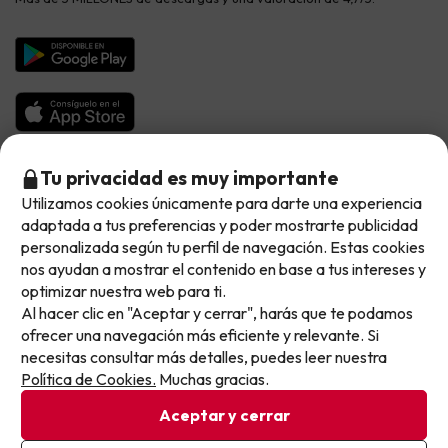
Viajes para grupos
Chollos con Todo Incluido
Preguntas frecuentes
Hoteles en Islas
Vacaciones en Septiembre
Chollos en la playa
Hoteles Salou
Vacaciones en Octubre
Chollos con Vuelo Incluido
Vacaciones en Noviembre
Hoteles con toboganes
Selección de la Newsletter
Tu privacidad es muy importante
Utilizamos cookies únicamente para darte una experiencia
No llegas tarde: llegas al siguiente.
Métodos de pago disponibles
Los favoritos de nuestros clientes
adaptada a tus preferencias y poder mostrarte publicidad
Este chollo ya ha caducado, pero cada día lanzamos
personalizada según tu perfil de navegación. Estas cookies
nuevas oportunidades para viajar mejor y pagar
nos ayudan a mostrar el contenido en base a tus intereses y
optimizar nuestra web para ti.
menos.
Al hacer clic en "Aceptar y cerrar", harás que te podamos
Apúntate y que el próximo no se te escape.
Condiciones generales
ofrecer una navegación más eficiente y relevante. Si
Privacidad datos
necesitas consultar más detalles, puedes leer nuestra
Pon tu mejor e-mail
Política de cookies
Política de Cookies.
Muchas gracias.
Aceptar y cerrar
Viajes para ti S.L.U. Copyright © Buscounchollo.com 2010 -
2026