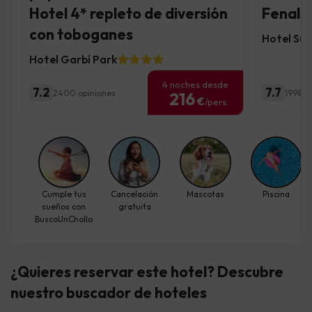
Hotel 4* repleto de diversión
Fenals 
con toboganes
Hotel Sur
Hotel Garbí Park
4 noches desde
7.2
7.7
2400 opiniones
1998 o
216
€
/pers.
Cumple tus
Cancelación
Mascotas
Piscina
sueños con
gratuita
BuscoUnChollo
¿Quieres reservar este hotel? Descubre
nuestro buscador de hoteles