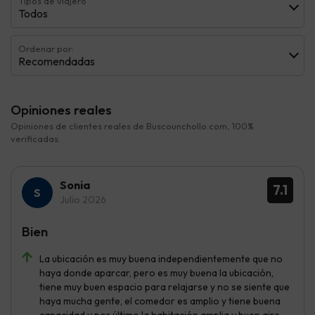
Tipos de viajero
Todos
Ordenar por:
Recomendadas
Opiniones reales
Opiniones de clientes reales de Buscounchollo.com, 100%
verificadas.
Sonia
7.1
Julio 2026
Bien
La ubicación es muy buena independientemente que no
haya donde aparcar, pero es muy buena la ubicación,
tiene muy buen espacio para relajarse y no se siente que
haya mucha gente, el comedor es amplio y tiene buena
capacidad y por último la habitación amplia y buen aire