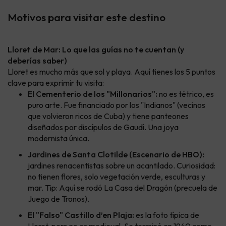
Motivos para visitar este destino
Lloret de Mar: Lo que las guías no te cuentan (y
deberías saber)
Lloret es mucho más que sol y playa. Aquí tienes los 5 puntos
clave para exprimir tu visita:
El Cementerio de los "Millonarios":
no es tétrico, es
puro arte. Fue financiado por los "Indianos" (vecinos
que volvieron ricos de Cuba) y tiene panteones
diseñados por discípulos de Gaudí. Una joya
modernista única.
Jardines de Santa Clotilde (Escenario de HBO):
jardines renacentistas sobre un acantilado. Curiosidad:
no tienen flores, solo vegetación verde, esculturas y
mar. Tip: Aquí se rodó La Casa del Dragón (precuela de
Juego de Tronos).
El "Falso" Castillo d’en Plaja:
es la foto típica de