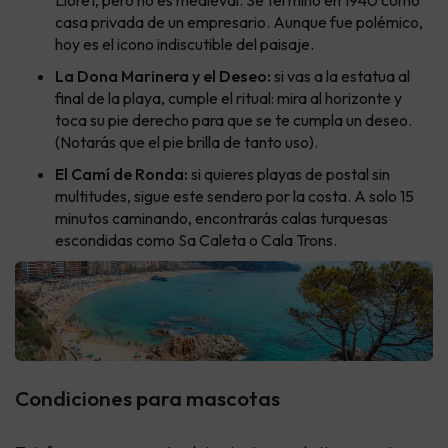
Lloret, pero no es medieval. Se terminó en 1940 como
casa privada de un empresario. Aunque fue polémico,
hoy es el icono indiscutible del paisaje.
La Dona Marinera y el Deseo:
si vas a la estatua al
final de la playa, cumple el ritual: mira al horizonte y
toca su pie derecho para que se te cumpla un deseo.
(Notarás que el pie brilla de tanto uso).
El Camí de Ronda:
si quieres playas de postal sin
multitudes, sigue este sendero por la costa. A solo 15
minutos caminando, encontrarás calas turquesas
escondidas como Sa Caleta o Cala Trons.
Condiciones para mascotas