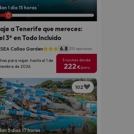
an 1 día 15 horas
viaje a Tenerife que mereces:
el 3* en Todo Incluido
6.8
SEA Callao Garden
210 opiniones
3 noches desde
has para viajar: hasta el 1 de
222
iembre de 2026.
€
/pers.
102
an 5 días 17 horas