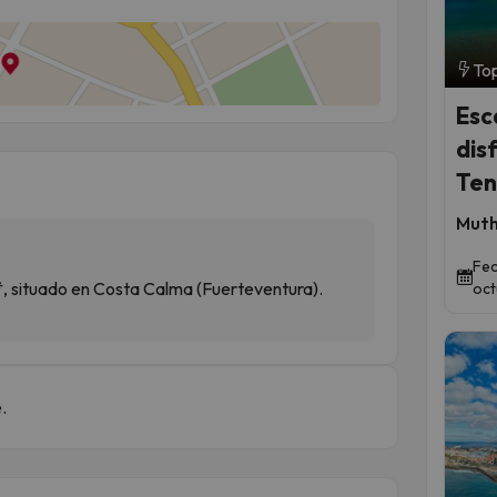
Top
Esc
dis
Ten
Muth
Fec
*, situado en Costa Calma (Fuerteventura).
oct
.