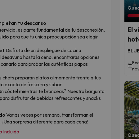
Qued
mpletan tu descanso
El 
 servicio, es parte fundamental de tu desconexión.
uido
para que tu única preocupación sea elegir
hot
et
Disfruta de un despliegue de cocina
BLUE
el desayuno hasta la cena, encontrarás opciones
Fec
n canario para probar las auténticas papas
nov
 chefs preparan platos al momento frente a tus
to exacto de frescura y sabor.
n cóctel mientras te bronceas? Nuestro bar junto
l para disfrutar de bebidas refrescantes y snacks
ndo
Varias veces por semana, transforman el
ia. ¡Una sorpresa diferente para cada cena!
 Incluido
.
Qued