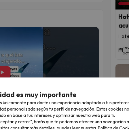
Hot
acu
Hote
Fec
oct
▶
cidad es muy importante
s únicamente para darte una experiencia adaptada a tus prefere
dad personalizada según tu perfil de navegación. Estas cookies n
Qued
ido en base a tus intereses y optimizar nuestra web para ti.
"Aceptar y cerrar", harás que te podamos ofrecer una navegación m
odos
esitas consultar más detalles, puedes leer nuestra
Política de Cook