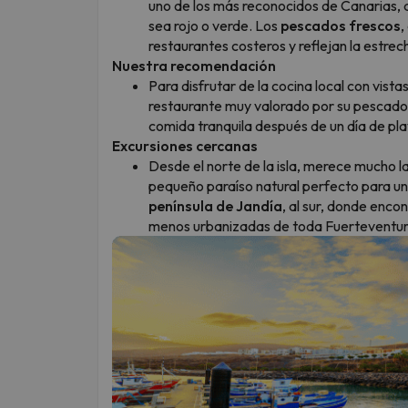
uno de los más reconocidos de Canarias
sea rojo o verde. Los
pescados frescos
,
restaurantes costeros y reflejan la estrecha
Nuestra recomendación
Para disfrutar de la cocina local con vis
restaurante muy valorado por su pescado 
comida tranquila después de un día de pla
Excursiones cercanas
Desde el norte de la isla, merece mucho l
pequeño paraíso natural perfecto para una
península de Jandía
, al sur, donde enco
menos urbanizadas de toda Fuerteventur