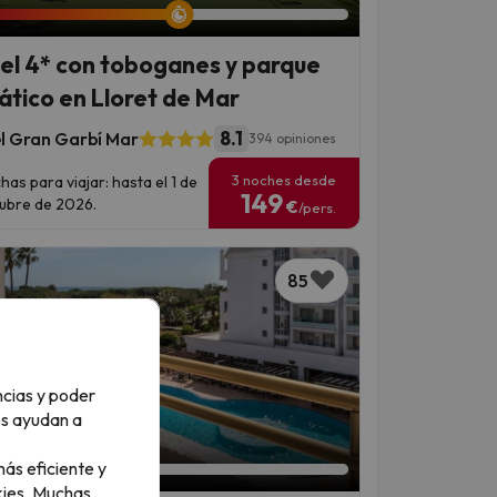
el 4* con toboganes y parque
ático en Lloret de Mar
8.1
l Gran Garbí Mar
394 opiniones
3 noches desde
has para viajar: hasta el 1 de
149
ubre de 2026.
€
/pers.
85
ncias y poder
os ayudan a
an 3 días 19 horas
ás eficiente y
ies.
Muchas