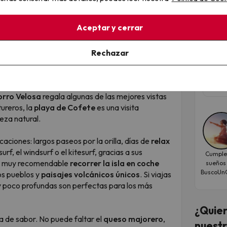
isajes volcánicos y tranquilidad a otro ritmo.
¡La
 por su clima suave durante todo el año y por ser
en 
Aceptar y cerrar
ara parejas que buscan desconectar, disfrutar del
Hote
Rechazar
8.3
arque Natural de las Dunas de Corralejo
, un
nte al Atlántico que parece sacado de otro
Fec
ia
sorprende con su encanto histórico y sus calles
nov
orro Velosa
regala algunas de las mejores vistas
ureros, la
playa de Cofete
es una visita
leza natural.
caciones: largos paseos por la orilla, días de
relax
f, el windsurf o el kitesurf, gracias a sus
Cumple
es muy recomendable
recorrer la isla en coche
sueños
BuscoUnC
os pueblos y
paisajes volcánicos únicos
. Si viajas
s y poco profundas son perfectas para los más
¿Quier
na de sabor. No puede faltar el
queso majorero
,
nuestr