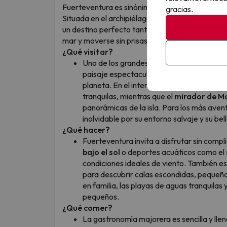
Fuerteventura es sinónimo de playas infinitas, pa
gracias.
Situada en el archipiélago de Canarias, destaca
un destino perfecto tanto para familias como p
mar y moverse sin prisas.
¿Qué visitar?
Uno de los grandes imprescindibles es el
P
paisaje espectacular de arena blanca fre
planeta. En el interior de la isla,
Betancur
tranquilas, mientras que el
mirador de M
panorámicas de la isla. Para los más avent
inolvidable por su entorno salvaje y su bel
¿Qué hacer?
Fuerteventura invita a disfrutar sin compli
bajo el sol
o deportes acuáticos como el sur
condiciones ideales de viento. También 
para descubrir calas escondidas, pequeñ
en familia, las playas de aguas tranquila
pequeños.
¿Qué comer?
La gastronomía majorera es sencilla y lle