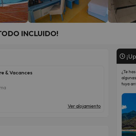
n TODO INCLUIDO!
¡Up
¿Te has
rre & Vacances
algunas
tuya an
lma
Ver alojamiento