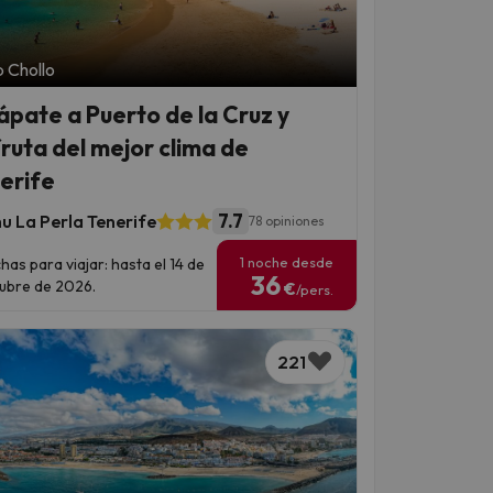
 Chollo
ápate a Puerto de la Cruz y
fruta del mejor clima de
erife
7.7
u La Perla Tenerife
78 opiniones
1 noche desde
has para viajar: hasta el 14 de
36
ubre de 2026.
€
/pers.
221