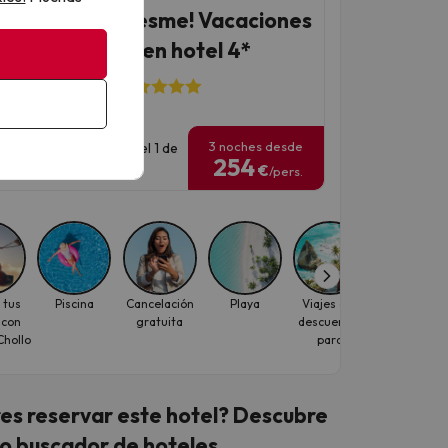
 Costa del Maresme! Vacaciones
Santa Susanna en hotel 4*
l ALEGRIA Florida
374 opiniones
3 noches desde
has para viajar: hasta el 1 de
254
iembre de 2026.
€
/pers.
 tus
Piscina
Cancelación
Playa
Viajes con
Mascotas
 con
gratuita
descuentos
hollo
para
individuales
es reservar este hotel? Descubre
o buscador de hoteles