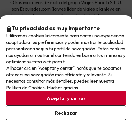
Otras iniciativas de éxito del grupo Viajes Para Ti S.L.U.
son Esquiades.com (la web líder de viajes a la nieve en
España) y Amimir.com, el buscador de hoteles con más
de 1.000.000 de alojamientos disponibles para
Tu privacidad es muy importante
reservar y viajar por todo el mundo.
Utilizamos cookies únicamente para darte una experiencia
No llegas tarde: llegas al siguiente.
adaptada a tus preferencias y poder mostrarte publicidad
Este chollo ya ha caducado, pero cada día lanzamos
personalizada según tu perfil de navegación. Estas cookies
nuevas oportunidades para viajar mejor y pagar
nos ayudan a mostrar el contenido en base a tus intereses y
optimizar nuestra web para ti.
menos.
Al hacer clic en "Aceptar y cerrar", harás que te podamos
Apúntate y que el próximo no se te escape.
Sobre Buscounchollo.com
ofrecer una navegación más eficiente y relevante. Si
necesitas consultar más detalles, puedes leer nuestra
Pon tu mejor e-mail
Política de Cookies.
Muchas gracias.
¿Quiénes somos?
Top destinos
Aceptar y cerrar
Tarjeta Regalo
Hoteles Andalucía
Top viajes destacados
Buscounchollo en los medios
Ya estoy suscrito
Rechazar
Al suscribirte, confirmas haber leído y estar de acuerdo con la
Hoteles Andorra
Política de Privacidad
Blog
Viajes con Niños
Top fechas destacadas
Hoteles Cataluña