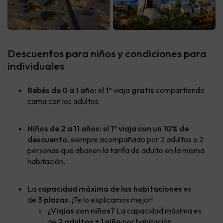
Descuentos para niños y condiciones para
individuales
Bebés de 0 a 1 año:
el
1º
viaja
gratis
compartiendo
cama con los adultos.
Niños de 2 a 11 años:
el
1º viaja con un 10% de
descuento,
siempre acompañado por 2 adultos o 2
personas que abonen la tarifa de adulto en la misma
habitación.
La
capacidad máxima de las habitaciones
es
de
3 plazas
. ¡Te lo explicamos mejor!
¿Viajas con niños?
La capacidad máxima es
de
2 adultos + 1 niño
por habitación.