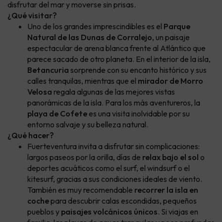
disfrutar del mar y moverse sin prisas.
¿Qué visitar?
Uno de los grandes imprescindibles es el
Parque
Natural de las Dunas de Corralejo
, un paisaje
espectacular de arena blanca frente al Atlántico que
parece sacado de otro planeta. En el interior de la isla,
Betancuria
sorprende con su encanto histórico y sus
calles tranquilas, mientras que el
mirador de Morro
Velosa
regala algunas de las mejores vistas
panorámicas de la isla. Para los más aventureros, la
playa de Cofete
es una visita inolvidable por su
entorno salvaje y su belleza natural.
¿Qué hacer?
Fuerteventura invita a disfrutar sin complicaciones:
largos paseos por la orilla, días de
relax bajo el sol
o
deportes acuáticos como el surf, el windsurf o el
kitesurf, gracias a sus condiciones ideales de viento.
También es muy recomendable
recorrer la isla en
coche
para descubrir calas escondidas, pequeños
pueblos y
paisajes volcánicos únicos
. Si viajas en