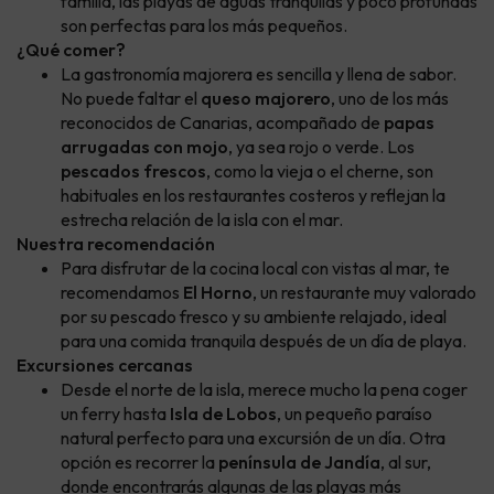
familia, las playas de aguas tranquilas y poco profundas
son perfectas para los más pequeños.
¿Qué comer?
La gastronomía majorera es sencilla y llena de sabor.
No puede faltar el
queso majorero
, uno de los más
reconocidos de Canarias, acompañado de
papas
arrugadas con mojo
, ya sea rojo o verde. Los
pescados frescos
, como la vieja o el cherne, son
habituales en los restaurantes costeros y reflejan la
estrecha relación de la isla con el mar.
Nuestra recomendación
Para disfrutar de la cocina local con vistas al mar, te
recomendamos
El Horno
, un restaurante muy valorado
por su pescado fresco y su ambiente relajado, ideal
para una comida tranquila después de un día de playa.
Excursiones cercanas
Desde el norte de la isla, merece mucho la pena coger
un ferry hasta
Isla de Lobos
, un pequeño paraíso
natural perfecto para una excursión de un día. Otra
opción es recorrer la
península de Jandía
, al sur,
donde encontrarás algunas de las playas más