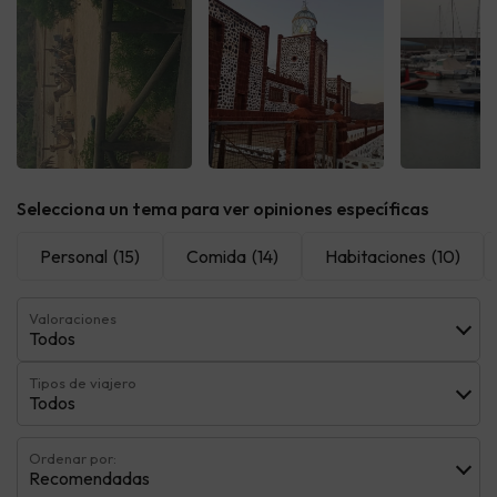
Ver todas
Ver todas
Ver t
Selecciona un tema para ver opiniones específicas
Personal
(15)
Comida
(14)
Habitaciones
(10)
Valoraciones
Todos
Tipos de viajero
Todos
Ordenar por:
Recomendadas