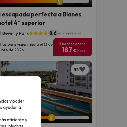
 escapada perfecta a Blanes
hotel 4* superior
8.6
l Beverly Park
4186 opiniones
3 noches desde
has para viajar: hasta el 13 de
187
ubre de 2026.
€
/pers.
55
ncias y poder
os ayudan a
an 6 días 9 horas
ás eficiente y
ies.
Muchas