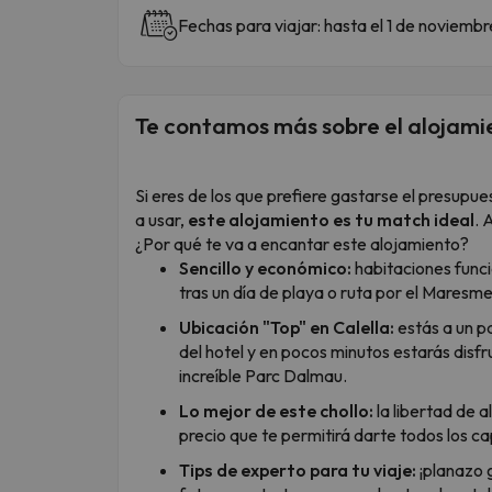
Fechas para viajar: hasta el 1 de noviembr
Te contamos más sobre el alojami
Si eres de los que prefiere gastarse el presupues
a usar,
este alojamiento es tu match ideal
. 
¿Por qué te va a encantar este alojamiento?
Sencillo y económico:
habitaciones funci
tras un día de playa o ruta por el Maresme
Ubicación "Top" en Calella:
estás a un pa
del hotel y en pocos minutos estarás disf
increíble Parc Dalmau.
Lo mejor de este chollo:
la libertad de 
precio que te permitirá darte todos los c
Tips de experto para tu viaje:
¡planazo g