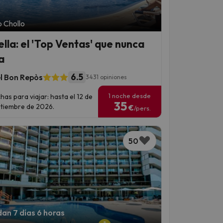
 Chollo
ella: el 'Top Ventas' que nunca
a
6.5
l Bon Repòs
3431 opiniones
1 noche desde
has para viajar: hasta el 12 de
35
tiembre de 2026.
€
/pers.
50
an 7 días 6 horas