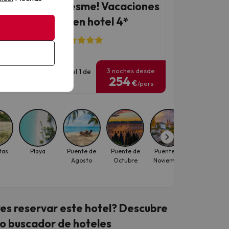
 Costa del Maresme! Vacaciones
Santa Susanna en hotel 4*
l ALEGRIA Florida
374 opiniones
3 noches desde
has para viajar: hasta el 1 de
254
iembre de 2026.
€
/pers.
tas
Playa
Puente de
Puente de
Puente de
Verano
Agosto
Octubre
Noviembre
es reservar este hotel? Descubre
o buscador de hoteles