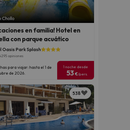
 Chollo
caciones en familia! Hotel en
ella con parque acuático
l Oasis Park Splash
4295 opiniones
1 noche desde
has para viajar: hasta el 1 de
53
ubre de 2026.
€
/pers.
538