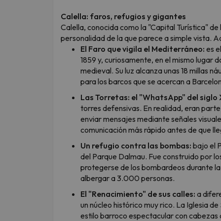
Calella: faros, refugios y gigantes
Calella, conocida como la "Capital Turística" d
personalidad de la que parece a simple vista. Aq
El Faro que vigila el Mediterráneo:
es e
1859 y, curiosamente, en el mismo lugar d
medieval. Su luz alcanza unas 18 millas ná
para los barcos que se acercan a Barcelon
Las Torretas: el "WhatsApp" del siglo 
torres defensivas. En realidad, eran parte
enviar mensajes mediante señales visuales
comunicación más rápido antes de que lleg
Un refugio contra las bombas:
bajo el 
del Parque Dalmau. Fue construido por lo
protegerse de los bombardeos durante la 
albergar a 3.000 personas.
El "Renacimiento" de sus calles:
a difer
un núcleo histórico muy rico. La Iglesia d
estilo barroco espectacular con cabezas de