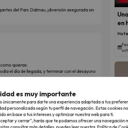
gantes del Parc Dalmau, ¡diversión asegurada sin
Una
en 
Hote
Fec
oct
 como quieras:
día el día de llegada, y terminar con el desayuno
legada, y terminar con la comida de mediodía el día
cidad es muy importante
 llegues al alojamiento, indícales con qué comida
s únicamente para darte una experiencia adaptada a tus prefere
dad personalizada según tu perfil de navegación. Estas cookies n
nsulta los horarios de entrega de llaves y salida de
Qued
ido en base a tus intereses y optimizar nuestra web para ti.
"Aceptar y cerrar", harás que te podamos ofrecer una navegación m
esitas consultar más detalles, puedes leer nuestra
Política de Cook