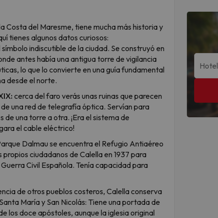
e la Costa del Maresme, tiene mucha más historia y
uí tienes algunos datos curiosos:
l símbolo indiscutible de la ciudad. Se construyó en
onde antes había una antigua torre de vigilancia
uticas, lo que lo convierte en una guía fundamental
a desde el norte.
XIX:
cerca del faro verás unas ruinas que parecen
 de una red de telegrafía óptica. Servían para
 de una torre a otra. ¡Era el sistema de
ara el cable eléctrico!
Parque Dalmau se encuentra el Refugio Antiaéreo
s propios ciudadanos de Calella en 1937 para
Guerra Civil Española. Tenía capacidad para
encia de otros pueblos costeros, Calella conserva
e Santa María y San Nicolás: Tiene una portada de
 los doce apóstoles, aunque la iglesia original