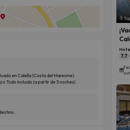
Top
¡Va
Cal
Hote
7.7
Fec
oct
tuado en Calella (Costa del Maresme).
o Todo Incluido (a partir de 3 noches).
destino.