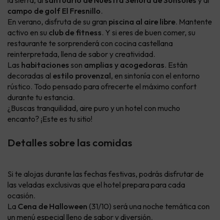
la sierra, al
santuario de Nuestra Señora de Sonsoles
y al
campo de golf El Fresnillo
.
En verano, disfruta de su gran
piscina al aire libre
. Mantente
activo en su
club de fitness
. Y si eres de buen comer, su
restaurante te sorprenderá con cocina castellana
reinterpretada, llena de sabor y creatividad.
Las
habitaciones
son
amplias y acogedoras
. Están
decoradas al
estilo provenzal
, en sintonía con el entorno
rústico. Todo pensado para ofrecerte el máximo confort
durante tu estancia.
¿Buscas tranquilidad, aire puro y un hotel con mucho
encanto? ¡Este es tu sitio!
Detalles sobre las comidas
Si te alojas durante las fechas festivas, podrás disfrutar de
las veladas exclusivas que el hotel prepara para cada
ocasión.
La
Cena de Halloween
(31/10) será una noche temática con
un menú especial lleno de sabor y diversión.