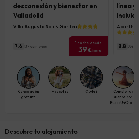
desconexión y bienestar en
línea y
Valladolid
incluid
Villa Augusta Spa & Garden
Aparthote
1 noche desde
7.6
8.8
137 opiniones
958 op
39
€
/pers.
Cancelación
Mascotas
Ciudad
Cumple tus
gratuita
sueños con
BuscoUnChollo
Descubre tu alojamiento