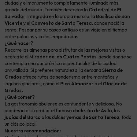
ciudad y el monumento completamente iluminado más
grande del mundo. También destacan la
Catedral de El
Salvador
, integrada en la propia muralla, la
Basílica de San
Vicente
y el
Convento de Santa Teresa
, donde nació la
santa. Pasear por su casco antiguo es un viaje en el tiempo
entre palacios y calles empedradas.
¿Qué hacer?
Recorre las almenas para disfrutar de las mejores vistas o
acércate al
Mirador de los Cuatro Poste
s, desde donde se
contempla una panorámica espectacular de la ciudad
amurallada. Si prefieres naturaleza, la cercana
Sierra de
Gredos
ofrece rutas de senderismo entre montañas y
lagunas glaciares, como el
Pico Almanzor
o el
Glaciar de
Gredos.
¿Qué comer?
La gastronomía abulense es contundente y deliciosa. No
puedes irte sin probar el famoso
chuletón de Ávila
, las
judías del Barco
o las dulces
yemas de Santa Teresa
, todo
un clásico local.
Nuestra recomendación: