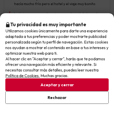
hacía mucho frío pero el hotel y el viaje muy bonito
Lo único que se puede mejorar es el menú de la media
pensión pero el desayuno muy bien
Tu privacidad es muy importante
Utilizamos cookies únicamente para darte una experiencia
No llegas tarde: llegas al siguiente.
adaptada a tus preferencias y poder mostrarte publicidad
Secy
Viajó en familia
Este chollo ya ha caducado, pero cada día lanzamos
9.1
personalizada según tu perfil de navegación. Estas cookies
Marzo 2026
nuevas oportunidades para viajar mejor y pagar
nos ayudan a mostrar el contenido en base a tus intereses y
optimizar nuestra web para ti.
menos.
Excelente
Al hacer clic en "Aceptar y cerrar", harás que te podamos
Apúntate y que el próximo no se te escape.
ofrecer una navegación más eficiente y relevante. Si
El silencio para descansar, el entorno, personal
necesitas consultar más detalles, puedes leer nuestra
agradable, camas cómodas, habitaciones grandes,
Pon tu mejor e-mail
Política de Cookies.
Muchas gracias.
Por poner un pero, en el desayuno echamos en falta
Aceptar y cerrar
bebidas Vegetales, soja, avena...
Ya estoy suscrito
Rechazar
Al suscribirte, confirmas haber leído y estar de acuerdo con la
Mostrar más opiniones
Política de Privacidad