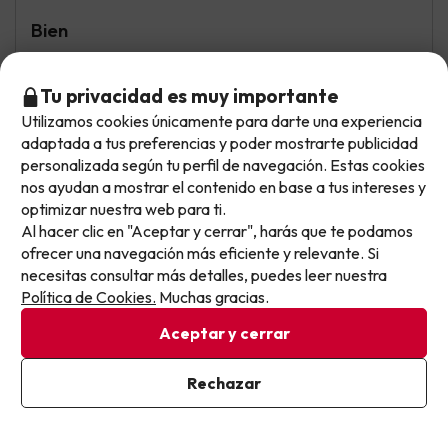
Bien
El personal muy amable, las vistas hacia el pueblo
Tu privacidad es muy importante
No tiene ascensor, la medida pensión es muy pobre, el
Utilizamos cookies únicamente para darte una experiencia
baño falta de limpieza, en el desagüe de la bañera
No llegas tarde: llegas al siguiente.
adaptada a tus preferencias y poder mostrarte publicidad
sacamos un mechón de pelo, la televisión solo se veían
Este chollo ya ha caducado, pero cada día lanzamos
personalizada según tu perfil de navegación. Estas cookies
unos pocos canales, solo había un ventilador para
nuevas oportunidades para viajar mejor y pagar
nos ayudan a mostrar el contenido en base a tus intereses y
sofocar el calor.
optimizar nuestra web para ti.
menos.
Al hacer clic en "Aceptar y cerrar", harás que te podamos
Apúntate y que el próximo no se te escape.
ofrecer una navegación más eficiente y relevante. Si
Lúa
Viajó en pareja
necesitas consultar más detalles, puedes leer nuestra
8.9
Pon tu mejor e-mail
Julio 2026
Política de Cookies.
Muchas gracias.
Aceptar y cerrar
Muy bien
Perfecto el precio y la localización. Te ahorras más que si
Ya estoy suscrito
Rechazar
lo reservas por otras plataformas. Perfecto también
Al suscribirte, confirmas haber leído y estar de acuerdo con la
para ver el río Duero, la laguna negra y demás. Un plan
Política de Privacidad
de escapada que no debes perderte.