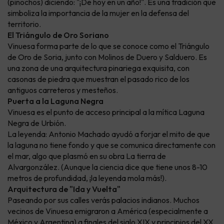
(pinochos) diciendo: "¡De hoy en un año!". Es una tradición que
simboliza la importancia de la mujer en la defensa del
territorio.
El Triángulo de Oro Soriano
Vinuesa forma parte de lo que se conoce como el Triángulo
de Oro de Soria, junto con Molinos de Duero y Salduero. Es
una zona de una arquitectura pinariega exquisita, con
casonas de piedra que muestran el pasado rico de los
antiguos carreteros y mesteños.
Puerta a la Laguna Negra
Vinuesa es el punto de acceso principal a la mítica Laguna
Negra de Urbión.
La leyenda: Antonio Machado ayudó a forjar el mito de que
la laguna no tiene fondo y que se comunica directamente con
el mar, algo que plasmó en su obra La tierra de
Alvargonzález. (Aunque la ciencia dice que tiene unos 8-10
metros de profundidad, ¡la leyenda mola más!).
Arquitectura de "Ida y Vuelta"
Paseando por sus calles verás palacios indianos. Muchos
vecinos de Vinuesa emigraron a América (especialmente a
México y Argentina) a finales del siglo XIX y principios del XX.