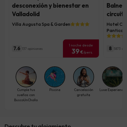
desconexión y bienestar en
Balnea
Valladolid
circuit
Villa Augusta Spa & Garden
Hotel Con
Panticos
1 noche desde
7.6
8
137 opiniones
5873 op
39
€
/pers.
Cumple tus
Piscina
Cancelación
Luxe Experience
sueños con
gratuita
BuscoUnChollo
Descubre tu alojamiento