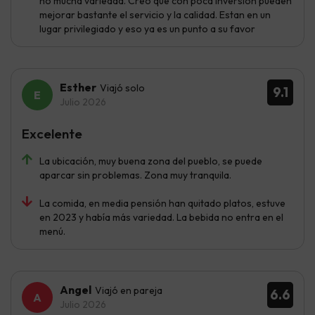
no mucha variedad. Creo que con poca inversión pueden
mejorar bastante el servicio y la calidad. Estan en un
lugar privilegiado y eso ya es un punto a su favor
Esther
Viajó solo
9.1
Julio 2026
Excelente
La ubicación, muy buena zona del pueblo, se puede
aparcar sin problemas. Zona muy tranquila.
La comida, en media pensión han quitado platos, estuve
en 2023 y había más variedad. La bebida no entra en el
menú.
Angel
Viajó en pareja
6.6
Julio 2026