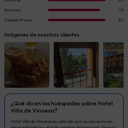
Imágenes de nuestros clientes
Ver todas
Ver todas
Ver t
¿Qué dicen los huéspedes sobre Hotel
Villa de Vinuesa?
Hotel Villa de Vinuesa es valorado por su ubicación en
plena naturaleza y el trato amable del personal. Algunos