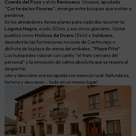
Cuerda del Pozo
y el río
Revinuesa
. Vinuesa, apodada
“Corte de los Pinares”
, emerge entre bosques que invitan a
perderse.
En los alrededores tienes planes para cada día: recorrer la
Laguna Negra
, a solo 20 km, y sus circos glaciares. Visitar
pueblos como
Molinos de Duero
(3 km) o
Salduero
,
descubrirás las formaciones rocosas de Castroviejo o
disfruta de la playa de arena del embalse,
“Playa Pita”
.
Los huéspedes valoran con cariño “el trato cercano del
personal” y la sensación de calma absoluta que se respira al
despertar.
¡Ven y descubre una escapada con esencia rural: Naturaleza,
historia y descanso… todo en un mismo lugar!