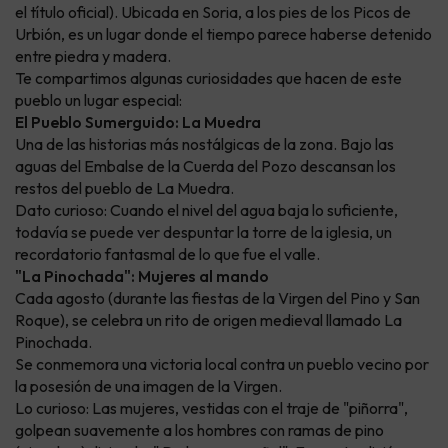
el título oficial). Ubicada en Soria, a los pies de los Picos de
Urbión, es un lugar donde el tiempo parece haberse detenido
entre piedra y madera.
Te compartimos algunas curiosidades que hacen de este
pueblo un lugar especial:
El Pueblo Sumerguido: La Muedra
Una de las historias más nostálgicas de la zona. Bajo las
aguas del Embalse de la Cuerda del Pozo descansan los
restos del pueblo de La Muedra.
Dato curioso: Cuando el nivel del agua baja lo suficiente,
todavía se puede ver despuntar la torre de la iglesia, un
recordatorio fantasmal de lo que fue el valle.
"La Pinochada": Mujeres al mando
Cada agosto (durante las fiestas de la Virgen del Pino y San
Roque), se celebra un rito de origen medieval llamado La
Pinochada.
Se conmemora una victoria local contra un pueblo vecino por
la posesión de una imagen de la Virgen.
Lo curioso: Las mujeres, vestidas con el traje de "piñorra",
golpean suavemente a los hombres con ramas de pino