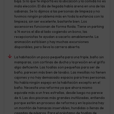
baja. Si lo que te importa es la ubicación y la comida no es
mala elección. El día de llegada había arena en una de las
sabanas. Se lo dijimos a las personas de limpieza y no
tuvimos ningún problema más en toda la estancia con la
limpieza, sin ser excelente, bastante bien. Los
ascensores funcionan de forma fluida. Tiene un parking
a 14 euros el día al lado cogiendo un bono, las
recepcionistas te ayudan a sacarlo amablemente. La
animación está bien y hay muchas excursiones
disponibles, pero lleva la carrera abierta.
La habitación un poco pequeña para una triple, baño sin
mamparas, con cortinas de ducha y la presión en el grifo
algo deficiente. Las toallas son pequeñas para ser de
baño, parecen más bien de lavabo. Las mesillas no tienen
cajones y no hay demasiado espacio para tres personas.
No había ningún espejo en la habitación excepto en el
baño. Necesita una reforma ya que ahora mismo
equivale más a un tres estrellas, desde luego no parece
de 4. Las dos piscinas más grandes inutilizadas, entiendo
porque estén en proceso de reforma y en la piscina hay
un montón de hamacas inservibles, hundidas o llenas de
cagadas de pájaros. Para el préstamo de toallas de