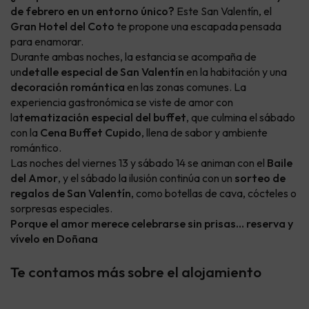
de febrero en un entorno único?
Este San Valentín, el
Gran Hotel del Coto
te propone una escapada pensada
para enamorar.
Durante ambas noches, la estancia se acompaña de
un
detalle especial de San Valentín
en la habitación y una
decoración romántica
en las zonas comunes. La
experiencia gastronómica se viste de amor con
la
tematización especial del buffet
, que culmina el sábado
con la
Cena Buffet Cupido
, llena de sabor y ambiente
romántico.
Las noches del viernes 13 y sábado 14 se animan con el
Baile
del Amor
, y el sábado la ilusión continúa con un
sorteo de
regalos de San Valentín
, como botellas de cava, cócteles o
sorpresas especiales.
Porque el amor merece celebrarse sin prisas… reserva y
vívelo en Doñana
Te contamos más sobre el alojamiento