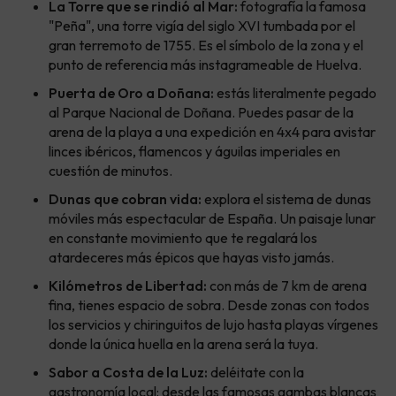
La Torre que se rindió al Mar:
fotografía la famosa
"Peña", una torre vigía del siglo XVI tumbada por el
gran terremoto de 1755. Es el símbolo de la zona y el
punto de referencia más instagrameable de Huelva.
Puerta de Oro a Doñana:
estás literalmente pegado
al Parque Nacional de Doñana. Puedes pasar de la
arena de la playa a una expedición en 4x4 para avistar
linces ibéricos, flamencos y águilas imperiales en
cuestión de minutos.
Dunas que cobran vida:
explora el sistema de dunas
móviles más espectacular de España. Un paisaje lunar
en constante movimiento que te regalará los
atardeceres más épicos que hayas visto jamás.
Kilómetros de Libertad:
con más de 7 km de arena
fina, tienes espacio de sobra. Desde zonas con todos
los servicios y chiringuitos de lujo hasta playas vírgenes
donde la única huella en la arena será la tuya.
Sabor a Costa de la Luz:
deléitate con la
gastronomía local: desde las famosas gambas blancas