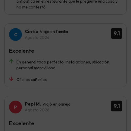
antipática en el restaurante que le pregunté una cosa y
no me contestó,
Cintia
Viajó en familia
9.1
Agosto 2026
Excelente
En general todo perfecto, instalaciones, ubicación,
personal maravilloso…
Olía las cañerías
Pepi M.
Viajó en pareja
9.1
Agosto 2026
Excelente