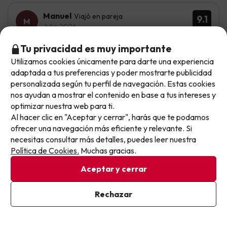
Manuel
Viajó en pareja
9.1
Julio 2026
Tu privacidad es muy importante
Excelente
Utilizamos cookies únicamente para darte una experiencia
No llegas tarde: llegas al siguiente.
La habitación upgrade vistamar ha sido estupenda
adaptada a tus preferencias y poder mostrarte publicidad
Este chollo ya ha caducado, pero cada día lanzamos
personalizada según tu perfil de navegación. Estas cookies
Antes había servicio de prensa diaria y ahora la han
nuevas oportunidades para viajar mejor y pagar
nos ayudan a mostrar el contenido en base a tus intereses y
quitado El centro se coge muy lejos para poder ir
optimizar nuestra web para ti.
menos.
Al hacer clic en "Aceptar y cerrar", harás que te podamos
Apúntate y que el próximo no se te escape.
ofrecer una navegación más eficiente y relevante. Si
necesitas consultar más detalles, puedes leer nuestra
Veronica
Viajó en familia
10
Pon tu mejor e-mail
Política de Cookies.
Muchas gracias.
Julio 2026
Aceptar y cerrar
Excelente
Ya estoy suscrito
Rechazar
Con acceso a la playa, el buffet muy completo y un
Al suscribirte, confirmas haber leído y estar de acuerdo con la
montón de actividades para niños, nosotros volveremos
Política de Privacidad
el año que viene