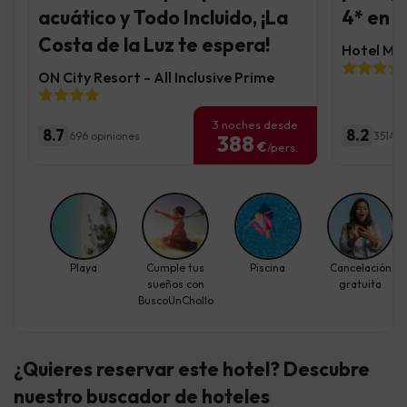
acuático y Todo Incluido, ¡La
4* en l
Costa de la Luz te espera!
Hotel Mo
ON City Resort - All Inclusive Prime
3 noches desde
8.7
8.2
696 opiniones
3514 o
388
€
/pers.
Playa
Cumple tus
Piscina
Cancelación
sueños con
gratuita
BuscoUnChollo
¿Quieres reservar este hotel? Descubre
nuestro buscador de hoteles