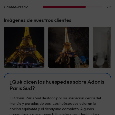
Imágenes de nuestros clientes
Ver todas
Ver todas
Ver t
¿Qué dicen los huéspedes sobre Adonis
Paris Sud?
El Adonis Paris Sud destaca por su ubicación cerca del
tranvía y paradas de bus. Los huéspedes valoran la
cocina equipada y el desayuno completo. Algunos
comentarios mencionan falta de limpieza, lentitud en