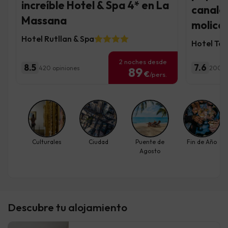
increíble Hotel & Spa 4* en La
canales
Massana
molicei
Hotel Rutllan & Spa
Hotel Te
2 noches desde
8.5
7.6
420 opiniones
200 o
89
€
/pers.
Culturales
Ciudad
Puente de
Fin de Año
Agosto
Descubre tu alojamiento