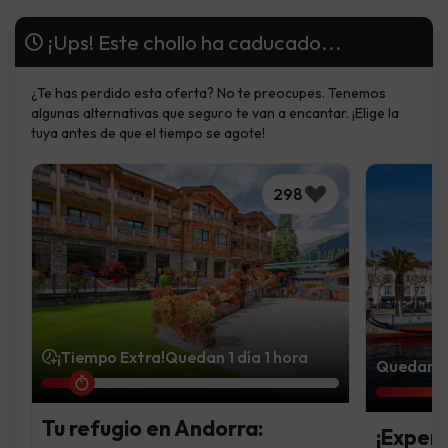
¡Ups! Este chollo ha caducado...
¿Te has perdido esta oferta? No te preocupes. Tenemos
algunas alternativas que seguro te van a encantar. ¡Elige la
tuya antes de que el tiempo se agote!
298
¡Tiempo Extra!
Quedan 1 día 1 hora
Quedan 5 
Tu refugio en Andorra:
¡Experi