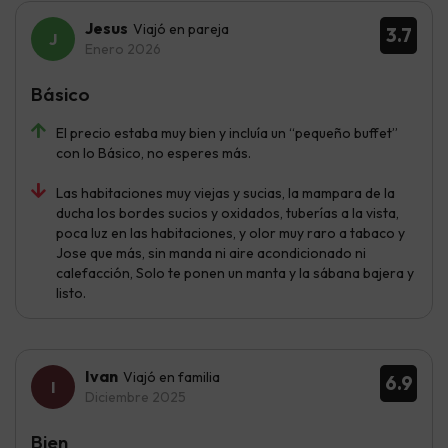
Jesus
Viajó en pareja
3.7
Enero 2026
Básico
El precio estaba muy bien y incluía un “pequeño buffet”
con lo Básico, no esperes más.
Las habitaciones muy viejas y sucias, la mampara de la
ducha los bordes sucios y oxidados, tuberías a la vista,
poca luz en las habitaciones, y olor muy raro a tabaco y
Jose que más, sin manda ni aire acondicionado ni
calefacción, Solo te ponen un manta y la sábana bajera y
listo.
Ivan
Viajó en familia
6.9
Diciembre 2025
Bien