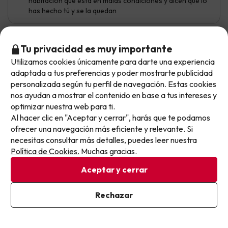
habitación que está en malas condiciones y dicen que lo
has hecho tú y se la quedan
Tu privacidad es muy importante
Juan Alexander
Viajó en familia
10
Utilizamos cookies únicamente para darte una experiencia
Diciembre 2025
No llegas tarde: llegas al siguiente.
adaptada a tus preferencias y poder mostrarte publicidad
Este chollo ya ha caducado, pero cada día lanzamos
personalizada según tu perfil de navegación. Estas cookies
Excelente
nuevas oportunidades para viajar mejor y pagar
nos ayudan a mostrar el contenido en base a tus intereses y
optimizar nuestra web para ti.
menos.
La estancia estuvo genial los empleados del hotel son
muy amables quedo muy satisfecho. El desalluno muy
Al hacer clic en "Aceptar y cerrar", harás que te podamos
Apúntate y que el próximo no se te escape.
bien
ofrecer una navegación más eficiente y relevante. Si
necesitas consultar más detalles, puedes leer nuestra
Pon tu mejor e-mail
Todo muy bien
Política de Cookies.
Muchas gracias.
Aceptar y cerrar
Ya estoy suscrito
Rechazar
Al suscribirte, confirmas haber leído y estar de acuerdo con la
Política de Privacidad