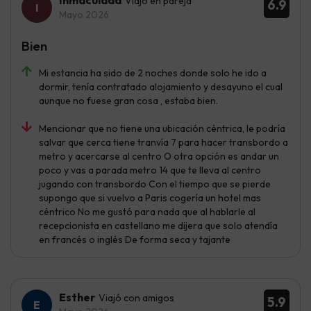
Inmaculada
Viajó en pareja
6.9
Mayo 2026
Bien
Mi estancia ha sido de 2 noches donde solo he ido a
dormir, tenía contratado alojamiento y desayuno el cual
aunque no fuese gran cosa , estaba bien.
Mencionar que no tiene una ubicación céntrica, le podría
salvar que cerca tiene tranvía 7 para hacer transbordo a
metro y acercarse al centro O otra opción es andar un
poco y vas a parada metro 14 que te lleva al centro
jugando con transbordo Con el tiempo que se pierde
supongo que si vuelvo a Paris cogería un hotel mas
céntrico No me gustó para nada que al hablarle al
recepcionista en castellano me dijera que solo atendía
en francés o inglés De forma seca y tajante
Esther
Viajó con amigos
5.9