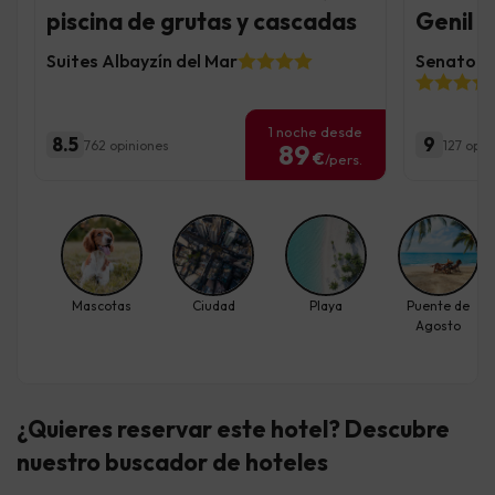
piscina de grutas y cascadas
Genil y
Suites Albayzín del Mar
Senator G
1 noche desde
8.5
9
762 opiniones
127 opin
89
€
/pers.
Mascotas
Ciudad
Playa
Puente de
Agosto
¿Quieres reservar este hotel? Descubre
nuestro buscador de hoteles