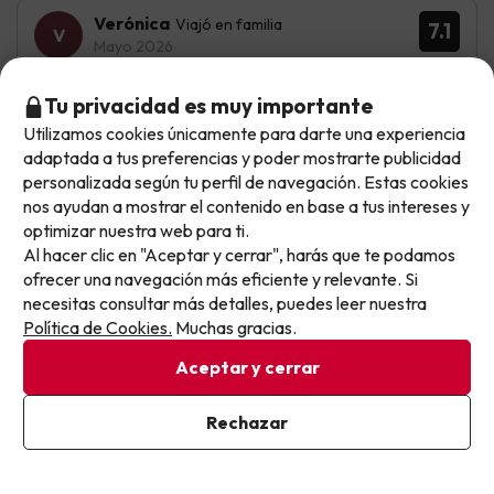
Verónica
Viajó en familia
7.1
Mayo 2026
Bien
Tu privacidad es muy importante
Utilizamos cookies únicamente para darte una experiencia
Lo mejor el servicio de desayuno, era muy completo y
No llegas tarde: llegas al siguiente.
adaptada a tus preferencias y poder mostrarte publicidad
variado
Este chollo ya ha caducado, pero cada día lanzamos
personalizada según tu perfil de navegación. Estas cookies
nuevas oportunidades para viajar mejor y pagar
Mejoraría la limpieza, ya que teníamos hormigas por la
nos ayudan a mostrar el contenido en base a tus intereses y
habitación
optimizar nuestra web para ti.
menos.
Al hacer clic en "Aceptar y cerrar", harás que te podamos
Apúntate y que el próximo no se te escape.
ofrecer una navegación más eficiente y relevante. Si
necesitas consultar más detalles, puedes leer nuestra
Pon tu mejor e-mail
Gerardo
Viajó en familia
8.9
Política de Cookies.
Muchas gracias.
Mayo 2026
Aceptar y cerrar
Muy bien
Ya estoy suscrito
Rechazar
Las habitaciones, piscina y desayuno
Al suscribirte, confirmas haber leído y estar de acuerdo con la
Política de Privacidad
Zona infantil y animación. La media pensión combinaria