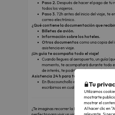
Paso 2.
Después de hacer el pago de tu r
todos los viajeros.
Paso 3.
72h antes del inicio del viaje, te 
correo electrónico.
¿Qué contiene la documentación que recibirá
Billetes de avión.
Información sobre los hoteles.
Otros documentos
como una copia del it
asistencia en viaje.
¡Un guía te acompaña todo el viaje!
Cuando llegues al aeropuerto, un guía (q
momento, te acompañará durante todo el 
de interés, te podrá ayudar en todo lo que
Asistencia 24 h para tu total tranquilidad
En Buscounchollo estamos a tu lado las 24
Tu priva
escribirnos en cualquier momento, y te a
Utilizamos cookie
mostrarte publici
mostrar el conten
Al hacer clic en 
¿Te imaginas recorrer la Isla Esmeralda? Este ci
relevante. Si nec
perfecta para vivir un viaje inolvidable entre na