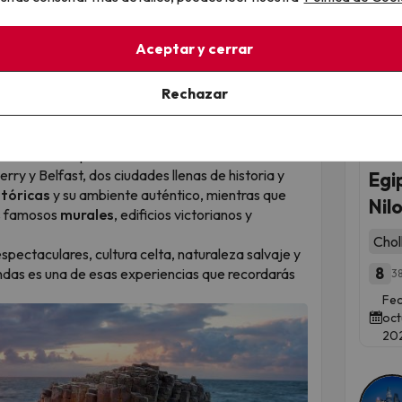
espectacular Calzada del Gigante, este recorrido
Aceptar y cerrar
ones más impresionantes de Irlanda e Irlanda del
icas
únicas como el Anillo de Kerry o la Península
Rechazar
ubrir
ciudades con personalidad propia
como
Qued
u ambiente acogedor, Cork y su esencia auténtica,
bohemias del país.
erry y Belfast, dos ciudades llenas de historia y
Egi
stóricas
y su ambiente auténtico, mientras que
Nil
us famosos
murales
, edificios victorianos y
Chol
 espectaculares, cultura celta, naturaleza salvaje y
8
landas es una de esas experiencias que recordarás
38
Fec
oct
20