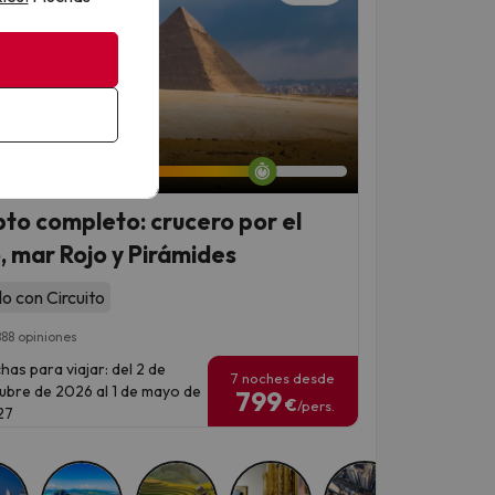
an 8 días 2 horas
pto completo: crucero por el
o, mar Rojo y Pirámides
lo con Circuito
88 opiniones
has para viajar: del 2 de
7 noches desde
ubre de 2026 al 1 de mayo de
799
€
/pers.
27