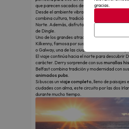
gracias.
que parecen sacados de una película.
Desde el ambiente vibrante de Dublín hasta la 
combina cultura, tradición y algunos de los rinc
Norte. Además, disfrutarás de
rutas panorám
de Dingle.
Uno de los grandes atractivos del viaje es desc
Kilkenny, famosa por sus calles medievales y s
o Galway, una de las ciudades más animadas y 
El viaje continúa hacia el norte para descubrir D
carácter. Derry sorprende con sus
murallas hi
Belfast combina tradición y modernidad con s
animados pubs
.
Si buscas un
viaje completo
, lleno de paisajes
ciudades con alma, este circuito por las dos Ir
durante mucho tiempo.