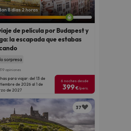
an 8 días 2 horas
viaje de película por Budapest y
ga: la escapada que estabas
cando
lo sorpresa
319 opiniones
has para viajar: del 13 de
6 noches desde
tiembre de 2026 al 1 de
399
€
/pers.
zo de 2027
37