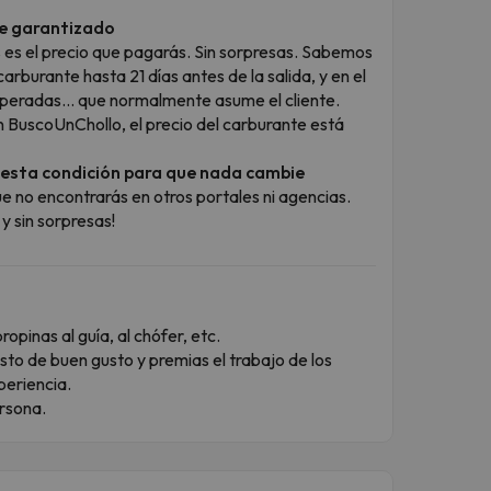
te garantizado
es es el precio que pagarás. Sin sorpresas. Sabemos
arburante hasta 21 días antes de la salida, y en el
esperadas… que normalmente asume el cliente.
 BuscoUnChollo, el precio del carburante está
esta condición para que nada cambie
e no encontrarás en otros portales ni agencias.
y sin sorpresas!
opinas al guía, al chófer, etc.
sto de buen gusto y premias el trabajo de los
periencia.
rsona.