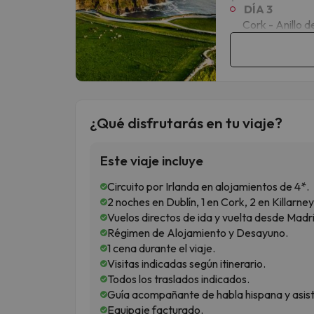
DÍA 3
Cork - Anillo d
¿Qué disfrutarás en tu viaje?
Este viaje incluye
Circuito por Irlanda en alojamientos de 4*.
2 noches en Dublín, 1 en Cork, 2 en Killarney
Vuelos directos de ida y vuelta desde Madr
Régimen de Alojamiento y Desayuno.
1 cena durante el viaje.
Visitas indicadas según itinerario.
Todos los traslados indicados.
Guía acompañante de habla hispana y asiste
Equipaje facturado.