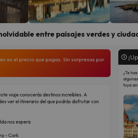
inolvidable entre paisajes verdes y ciuda
¡Up
es es el precio que pagas. Sin sorpresas por
¿Te has
algunas
tuya an
este viaje conocerás destinos increíbles. A
es ver el itinerario del que podrás disfrutar con
lda nos espera
nny - Cork