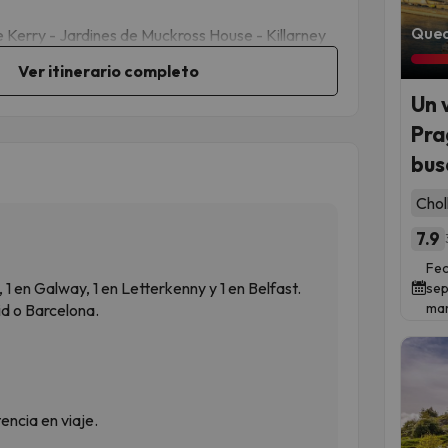
Qued
e Kerry - Jardines de Muckross House - Killarney
Ver itinerario completo
Un 
Pra
bus
Chol
7.9
Fec
, 1 en Galway, 1 en Letterkenny y 1 en Belfast.
sep
mar
id o Barcelona.
ncia en viaje.