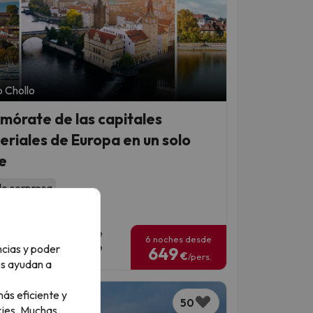
 Chollo
mórate de las capitales
eriales de Europa en un solo
je
lo sorpresa
319 opiniones
has para viajar: del 1 de
6 noches desde
tiembre de 2026 al 1 de
ncias y poder
649
€
/pers.
zo de 2027
os ayudan a
ás eficiente y
50
ies.
Muchas