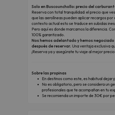
Solo en Buscounchollo: precio del carburan
Reserva con total tranquilidad: el precio que v
que las aerolíneas pueden aplicar recargos por c
contexto actual esto se traduce en subidas in
Pero aquí es donde marcamos la diferencia. Con
100% garantizado.
Nos hemos adelantado y hemos negociado 
después de reservar.
Una ventaja exclusiva qu
¡Reserva ya y asegúrate tu viaje al mejor precio 
Sobre las propinas
En destinos como este, es habitual dejar pr
No es obligatorio, pero se considera un ge
profesionales que te acompañan en tu ex
Se recomienda un importe de 30€ por pe