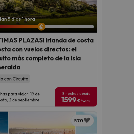
an 5 días 1 hora
TIMAS PLAZAS! Irlanda de costa
osta con vuelos directos: el
cuito más completo de la Isla
eralda
lo con Circuito
8 noches desde
has para viajar: 19 de
1599
sto, 2 de septiembre.
€
/pers.
570