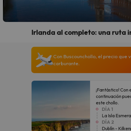
Irlanda al completo: una ruta 
Con Buscounchollo, el precio que v
carburante.
¡Fantástico! Con 
continuación pued
este chollo.
DÍA 1
La Isla Esmera
DÍA 2
Dublín - Kilke