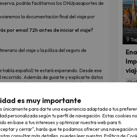
eserva, podrás facilitarnos los DNI/pasaportes de
enviaremos la documentación final del viaje por
s por email 72h antes de iniciar el viaje?
Top
inerario del viaje o la póliza del seguro de
Ena
Imp
via
ue habla español) te estará esperando. Desde ese
recorrido. Además de guiarte y explicarte datos
Chol
 necesites durante tu estancia en el país.
7.9
 h todos los días del año. Puedes llamarnos o
cidad es muy importante
Fec
yudaremos en cuanto necesites.
sep
s únicamente para darte una experiencia adaptada a tus prefere
mar
dad personalizada según tu perfil de navegación. Estas cookies n
ido en base a tus intereses y optimizar nuestra web para ti.
"Aceptar y cerrar", harás que te podamos ofrecer una navegación m
rcuito por las dos Irlandas es una oportunidad
esitas consultar más detalles, puedes leer nuestra
Política de Cook
turaleza salvaje, ciudades con historia y paisajes