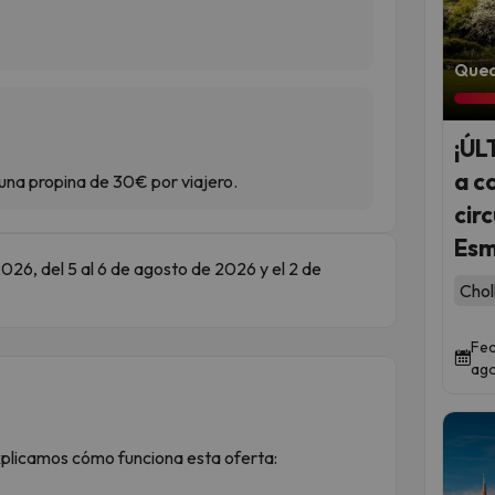
Qued
¡ÚL
a c
una propina de 30€ por viajero.
cir
Esm
 2026, del 5 al 6 de agosto de 2026 y el 2 de
Chol
Fec
ago
plicamos cómo funciona esta oferta: