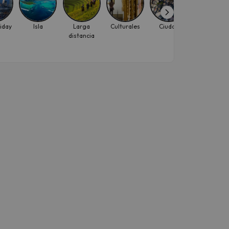
riday
Isla
Larga
Culturales
Ciudad
Puente de
distancia
Diciembre