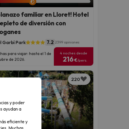
planazo familiar en Lloret! Hotel
repleto de diversión con
oganes
7.2
l Garbí Park
2399 opiniones
4 noches desde
has para viajar: hasta el 1 de
216
ubre de 2026.
€
/pers.
220
ncias y poder
os ayudan a
ás eficiente y
ies.
Muchas