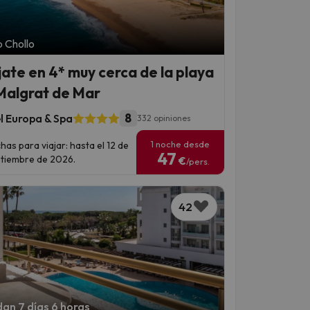
 Chollo
jate en 4* muy cerca de la playa
Malgrat de Mar
8
l Europa & Spa
332 opiniones
1 noche desde
has para viajar: hasta el 12 de
47
tiembre de 2026.
€
/pers.
42
an 7 días 6 horas