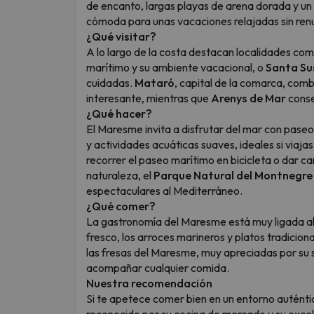
de encanto, largas playas de arena dorada y un 
cómoda para unas vacaciones relajadas sin renun
¿Qué visitar?
A lo largo de la costa destacan localidades co
marítimo y su ambiente vacacional, o
Santa S
cuidadas.
Mataró
, capital de la comarca, comb
interesante, mientras que
Arenys de Mar
conse
¿Qué hacer?
El Maresme invita a disfrutar del mar con paseos
y actividades acuáticas suaves, ideales si via
recorrer el paseo marítimo en bicicleta o dar c
naturaleza, el
Parque Natural del Montnegre
espectaculares al Mediterráneo.
¿Qué comer?
La gastronomía del Maresme está muy ligada a
fresco, los arroces marineros y platos tradicio
las fresas del Maresme, muy apreciadas por su sa
acompañar cualquier comida.
Nuestra recomendación
Si te apetece comer bien en un entorno autén