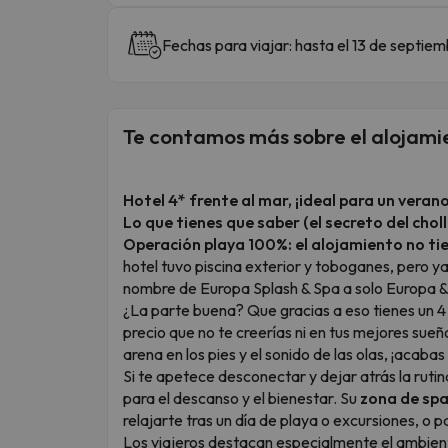
Fechas para viajar: hasta el 13 de septie
Te contamos más sobre el alojami
Hotel 4* frente al mar, ¡ideal para un verano
Lo que tienes que saber (el secreto del choll
Operación playa 100%: el alojamiento no tie
hotel tuvo piscina exterior y toboganes, pero ya
nombre de Europa Splash & Spa a solo Europa & 
¿La parte buena? Que gracias a eso tienes un 4 
precio que no te creerías ni en tus mejores sueños
arena en los pies y el sonido de las olas, ¡acaba
Si te apetece desconectar y dejar atrás la ruti
para el descanso y el bienestar. Su
zona de sp
relajarte tras un día de playa o excursiones, o 
Los viajeros destacan especialmente el ambiente