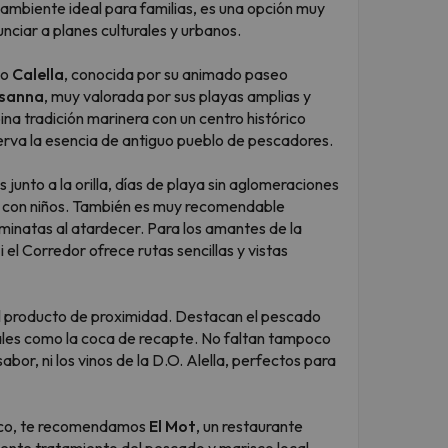
ambiente ideal para familias, es una opción muy
ciar a planes culturales y urbanos.
mo
Calella
, conocida por su animado paseo
usanna
, muy valorada por sus playas amplias y
ina tradición marinera con un centro histórico
rva la esencia de antiguo pueblo de pescadores.
 junto a la orilla, días de playa sin aglomeraciones
jas con niños. También es muy recomendable
aminatas al atardecer. Para los amantes de la
i el Corredor ofrece rutas sencillas y vistas
l producto de proximidad. Destacan el pescado
nales como la coca de recapte. No faltan tampoco
bor, ni los vinos de la D.O. Alella, perfectos para
tico, te recomendamos
El Mot
, un restaurante