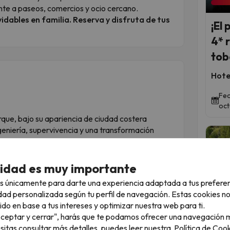
te a paseos, comercios y ocio cercano.
idables en familia. Reserva y disfruta de tus
¡El 
4* 
tob
Hote
Fec
oct
que, bajo su apariencia de ciudad costera
ngeniería, supervivencia y una transformación
cidad es muy importante
n muelle roto; es el último vestigio de un sistema
s únicamente para darte una experiencia adaptada a tus prefere
sde las minas. Hoy, los barcos han sido
dad personalizada según tu perfil de navegación. Estas cookies n
"chill-out" privado.
ido en base a tus intereses y optimizar nuestra web para ti.
scensor "espacial"
"Aceptar y cerrar", harás que te podamos ofrecer una navegación m
ta gorda? El Parc del Castell tiene un ascensor
esitas consultar más detalles, puedes leer nuestra
Política de Cook