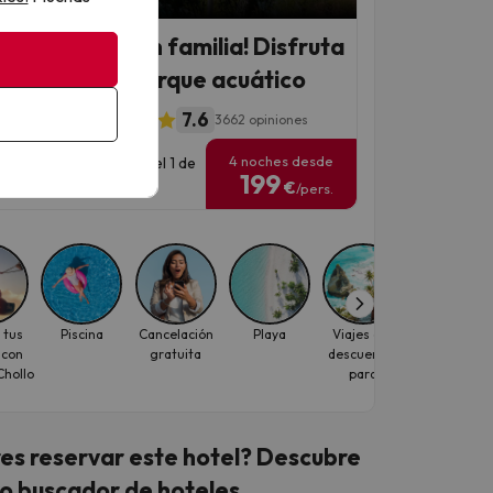
 Chollo
 Costa Brava en familia! Disfruta
hotel 4* con parque acuático
7.6
l Gran Garbí
3662 opiniones
4 noches desde
has para viajar: hasta el 1 de
199
ubre de 2026.
€
/pers.
 tus
Piscina
Cancelación
Playa
Viajes con
Primera líne
 con
gratuita
descuentos
de playa
hollo
para
individuales
es reservar este hotel? Descubre
o buscador de hoteles