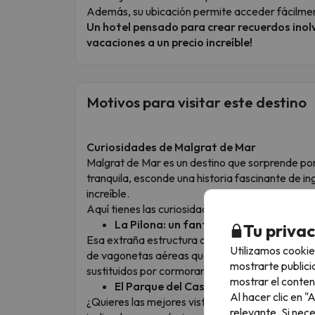
Además, su ubicación permite acceder fácilmen
Un hotel pensado para crear recuerdos inolv
vacaciones a un precio increíble!
Motivos para visitar este destino
Curiosidades de Malgrat de Mar
Malgrat de Mar es un destino que sorprende por
tranquila, esconde una historia fascinante de i
increíble.
Aquí tienes las curiosidades más destacadas:
La Pilona: un fantasma de hierro
Tu priva
Esa extraña estructura que brota del mar no es u
Utilizamos cookie
de vagonetas aéreas que transportaba hierro de
mostrarte publici
sustituidos por cormoranes que la usan como su 
mostrar el conten
El Parque del Castillo: un balcón con a
Al hacer clic en 
¿Quieres las mejores vistas 360° sin sudar la go
relevante. Si nec