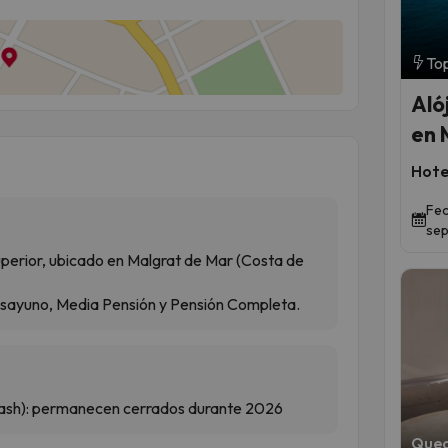
Top
Aló
en 
Hote
Fec
sep
uperior, ubicado en Malgrat de Mar (Costa de
esayuno, Media Pensión y Pensión Completa.
plash): permanecen cerrados durante 2026
Qued