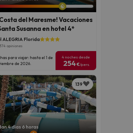
 Costa del Maresme! Vacaciones
Santa Susanna en hotel 4*
l ALEGRIA Florida
374 opiniones
4 noches desde
has para viajar: hasta el 1 de
254
iembre de 2026.
€
/pers.
139
an 4 días 6 horas