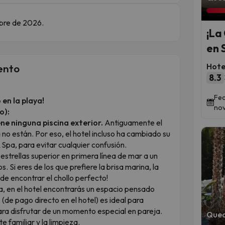
mbre de 2026.
¡La
en 
Hote
ento
8.3
Fec
 en la playa!
nov
o):
ne ninguna piscina exterior.
Antiguamente el
 no están. Por eso, el hotel incluso ha cambiado su
Spa, para evitar cualquier confusión.
estrellas superior en primera línea de mar a un
. Si eres de los que prefiere la brisa marina, la
s de encontrar el chollo perfecto!
na, en el hotel encontrarás un espacio pensado
a
(de pago directo en el hotel) es ideal para
para disfrutar de un momento especial en pareja.
Qued
 familiar y la limpieza.