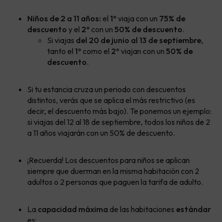
Niños de 2 a 11 años:
el
1º
viaja con un
75
% de
descuento
y el
2º
con un
50% de descuento
.
Si viajas
del 20 de junio al 13 de septiembre
,
tanto el
1º
como el
2º
viajan con un
50
% de
descuento
.
Si tu estancia cruza un periodo con descuentos
distintos, verás que se aplica el más restrictivo (es
decir, el descuento más bajo). Te ponemos un ejemplo:
si viajas del 12 al 18 de septiembre, todos los niños de 2
a 11 años viajarán con un 50% de descuento.
¡Recuerda! Los descuentos para niños se aplican
siempre que duerman en la misma habitación con 2
adultos o 2 personas que paguen la tarifa de adulto.
La
capacidad máxima
de las habitaciones
estándar
es: