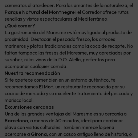
caminatas al atardecer. Para los amantes de la naturaleza, el
Parque Natural del Montnegre
i el Corredor ofrece rutas
sencillas y vistas espectaculares al Mediterráneo.
¿Qué comer?
La gastronomía del Maresme está muy ligada al producto de
proximidad. Destacan el pescado fresco, los arroces
marineros y platos tradicionales como la coca de recapte. No
faltan tampoco las fresas del Maresme, muy apreciadas por
su sabor, ni los vinos de la D.O. Alella, perfectos para
acompañar cualquier comida.
Nuestra recomendación
Si te apetece comer bien en un entorno auténtico, te
recomendamos
El Mot
, un restaurante reconocido por su
cocina de mercado y su excelente tratamiento del pescado y
marisco local.
Excursiones cercanas
Una de las grandes ventajas del Maresme es su cercanía a
Barcelona
, a menos de 40 minutos, ideal para combinar
playa con visitas culturales. También merece la pena
acercarse a
Girona
, con un casco antiguo lleno de historia, o