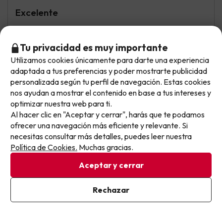
Excelente
El personal es muy amable. Comida muy buena y la
limpieza perfecta Es un hotel tranquilo.. Hay
Tu privacidad es muy importante
disponibilidad de hamacas siempre y lo recomiendo al
Utilizamos cookies únicamente para darte una experiencia
100%
No llegas tarde: llegas al siguiente.
adaptada a tus preferencias y poder mostrarte publicidad
Este chollo ya ha caducado, pero cada día lanzamos
personalizada según tu perfil de navegación. Estas cookies
nuevas oportunidades para viajar mejor y pagar
nos ayudan a mostrar el contenido en base a tus intereses y
Manuel Angel
Viajó solo
optimizar nuestra web para ti.
menos.
9.7
Julio 2026
Al hacer clic en "Aceptar y cerrar", harás que te podamos
Apúntate y que el próximo no se te escape.
ofrecer una navegación más eficiente y relevante. Si
Excelente
necesitas consultar más detalles, puedes leer nuestra
Pon tu mejor e-mail
Política de Cookies.
Muchas gracias.
Playa muy cercana y muchas podibilidades de transporte
en cercanías
Aceptar y cerrar
Ya estoy suscrito
Rechazar
Al suscribirte, confirmas haber leído y estar de acuerdo con la
Ioan
Viajó en familia
7.1
Política de Privacidad
Junio 2026