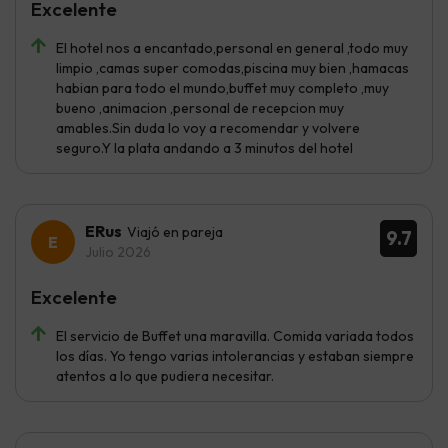
Excelente
El hotel nos a encantado,personal en general ,todo muy
limpio ,camas super comodas,piscina muy bien ,hamacas
habian para todo el mundo,buffet muy completo ,muy
bueno ,animacion ,personal de recepcion muy
amables.Sin duda lo voy a recomendar y volvere
seguro.Y la plata andando a 3 minutos del hotel
ERus
Viajó en pareja
9.7
Julio 2026
Excelente
El servicio de Buffet una maravilla. Comida variada todos
los días. Yo tengo varias intolerancias y estaban siempre
atentos a lo que pudiera necesitar.