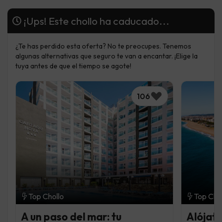
¡Ups! Este chollo ha caducado...
¿Te has perdido esta oferta? No te preocupes. Tenemos
algunas alternativas que seguro te van a encantar. ¡Elige la
tuya antes de que el tiempo se agote!
106
Top Chollo
Top Cho
A un paso del mar: tu
Alójate