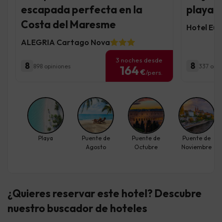
escapada perfecta en la
playa 
Costa del Maresme
Hotel Eur
ALEGRIA Cartago Nova
3 noches desde
8
8
898 opiniones
337 opi
164
€
/pers.
Playa
Puente de
Puente de
Puente de
Agosto
Octubre
Noviembre
¿Quieres reservar este hotel? Descubre
nuestro buscador de hoteles