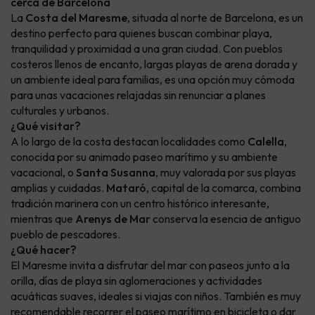
cerca de Barcelona
La
Costa del Maresme
, situada al norte de Barcelona, es un
destino perfecto para quienes buscan combinar playa,
tranquilidad y proximidad a una gran ciudad. Con pueblos
costeros llenos de encanto, largas playas de arena dorada y
un ambiente ideal para familias, es una opción muy cómoda
para unas vacaciones relajadas sin renunciar a planes
culturales y urbanos.
¿Qué visitar?
A lo largo de la costa destacan localidades como
Calella
,
conocida por su animado paseo marítimo y su ambiente
vacacional, o
Santa Susanna
, muy valorada por sus playas
amplias y cuidadas.
Mataró
, capital de la comarca, combina
tradición marinera con un centro histórico interesante,
mientras que
Arenys de Mar
conserva la esencia de antiguo
pueblo de pescadores.
¿Qué hacer?
El Maresme invita a disfrutar del mar con paseos junto a la
orilla, días de playa sin aglomeraciones y actividades
acuáticas suaves, ideales si viajas con niños. También es muy
recomendable recorrer el paseo marítimo en bicicleta o dar