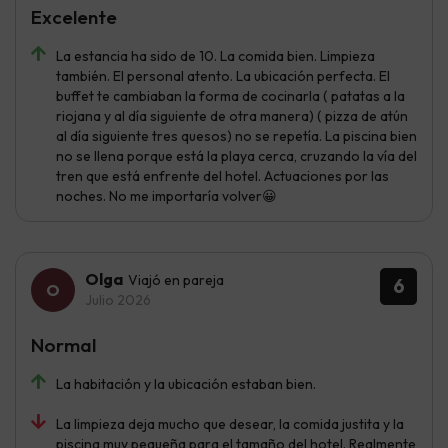
Excelente
La estancia ha sido de 10. La comida bien. Limpieza
también. El personal atento. La ubicación perfecta. El
buffet te cambiaban la forma de cocinarla ( patatas a la
riojana y al día siguiente de otra manera) ( pizza de atún
al día siguiente tres quesos) no se repetía. La piscina bien
no se llena porque está la playa cerca, cruzando la vía del
tren que está enfrente del hotel. Actuaciones por las
noches. No me importaría volver😀
Olga
Viajó en pareja
6
Julio 2026
Normal
La habitación y la ubicación estaban bien.
La limpieza deja mucho que desear, la comida justita y la
piscina muy pequeña para el tamaño del hotel. Realmente