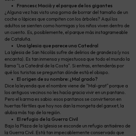
Francesc Macià y el parque de los gigantes
¿Alguna vez has visto una goma de borrar del tamaño de un
coche o lápices que compiten con los árboles? Aquí los
adultos se sienten como hormigas y los niños viven dentro de
un cuento. Es, posiblemente, el parque más instagrameable
de Cataluña.
Una Iglesia que parece una Catedral
La Iglesia de San Nicolás sufre de delirios de grandeza (y nos
encanta). Es tan inmensa y majestuosa que todo el mundo la
llama "La Catedral de la Costa". Si entras, entenderás por
qué los turistas se preguntan dónde está el obispo.
El origen de su nombre: ¿Mal grado?
Dice la leyenda que el nombre viene de "Mal-grat" porque a
los antiguos vecinos no les hacía gracia vivir en un pantano.
Pero el karma es sabio: esos pantanos se convirtieron en
huertas fértiles que hoy nos dan la mongeta del ganxet, la
alubia más top de la región.
El refugio de la Guerra Civil
Bajo la Plaza de la Iglesia se esconde un refugio antiaéreo de
la Guerra Civil. Está tan impecablemente conservado que