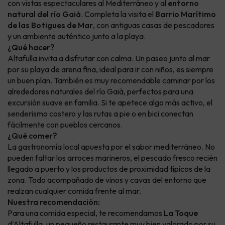
con vistas espectaculares al Mediterráneo y al
entorno
natural del río Gaià
. Completa la visita el
Barrio Marítimo
de las Botigues de Mar
, con antiguas casas de pescadores
y un ambiente auténtico junto a la playa.
¿Qué hacer?
Altafulla invita a disfrutar con calma. Un paseo junto al mar
por su playa de arena fina, ideal para ir con niños, es siempre
un buen plan. También es muy recomendable caminar por los
alrededores naturales del río Gaià, perfectos para una
excursión suave en familia. Si te apetece algo más activo, el
senderismo costero y las rutas a pie o en bici conectan
fácilmente con pueblos cercanos.
¿Qué comer?
La gastronomía local apuesta por el sabor mediterráneo. No
pueden faltar los arroces marineros, el pescado fresco recién
llegado a puerto y los productos de proximidad típicos de la
zona. Todo acompañado de vinos y cavas del entorno que
realzan cualquier comida frente al mar.
Nuestra recomendación:
Para una comida especial, te recomendamos
La Toque
d’Altafulla, un pequeño restaurante muy bien valorado por su