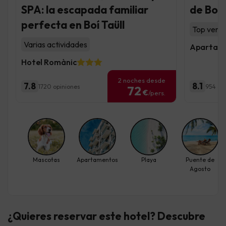
SPA: la escapada familiar
de Boí 
perfecta en Boí Taüll
Top venta
Varias actividades
Apartame
Hotel Romànic
2 noches desde
7.8
8.1
1720 opiniones
954 op
72
€
/pers.
Mascotas
Apartamentos
Playa
Puente de
Agosto
¿Quieres reservar este hotel? Descubre