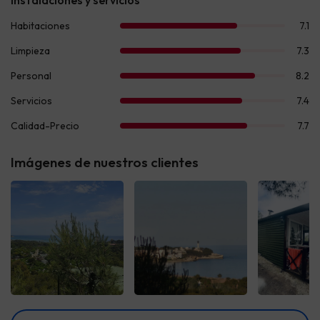
Imágenes de nuestros clientes
Ver todas
Ver todas
Ver t