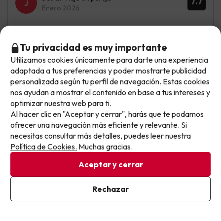
7.7
Enero 2026
Bien
Tu privacidad es muy importante
Bungalows muy bien con todo lo que uno necesita
Utilizamos cookies únicamente para darte una experiencia
No llegas tarde: llegas al siguiente.
Las indicaciones para llegar al bungalow.
adaptada a tus preferencias y poder mostrarte publicidad
Este chollo ya ha caducado, pero cada día lanzamos
personalizada según tu perfil de navegación. Estas cookies
nuevas oportunidades para viajar mejor y pagar
nos ayudan a mostrar el contenido en base a tus intereses y
optimizar nuestra web para ti.
menos.
Rafa
Viajó en familia
8.3
Al hacer clic en "Aceptar y cerrar", harás que te podamos
Apúntate y que el próximo no se te escape.
Octubre 2025
ofrecer una navegación más eficiente y relevante. Si
necesitas consultar más detalles, puedes leer nuestra
Pon tu mejor e-mail
Muy bien
Política de Cookies.
Muchas gracias.
Estuve en cabaña Bellavista y como dice las vistas son
Aceptar y cerrar
buenas ,
Ya estoy suscrito
Rechazar
No me justo que hay no tienes parking cerca de la casa y
Al suscribirte, confirmas haber leído y estar de acuerdo con la
hay que estuve entresemana no funciona el tren que
Política de Privacidad
sube y baja por qué las casas están en lo alto de la