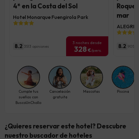
4* en la Costa del Sol
Roquet
mar
Hotel Monarque Fuengirola Park
ALEGRIA 
3 noches desde
8.2
8.2
3513 opiniones
9053 
328
€
/pers.
Cumple tus
Cancelación
Mascotas
Piscina
sueños con
gratuita
BuscoUnChollo
¿Quieres reservar este hotel? Descubre
nuestro buscador de hoteles