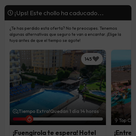
¡Ups! Este chollo ha caducado...
¿Te has perdido esta oferta? No te preocupes. Tenemos
algunas alternativas que seguro te van a encantar. ¡Elige la
tuya antes de que el tiempo se agote!
145
¡Tiempo Extra!
Quedan 1 día 14 horas
Top Cho
¡Fuengirola te espera! Hotel
¡Entre 