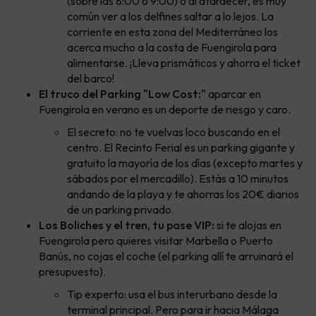
(sobre las 8:00 o 9:00) o al atardecer, es muy
común ver a los delfines saltar a lo lejos. La
corriente en esta zona del Mediterráneo los
acerca mucho a la costa de Fuengirola para
alimentarse. ¡Lleva prismáticos y ahorra el ticket
del barco!
El truco del Parking "Low Cost:"
aparcar en
Fuengirola en verano es un deporte de riesgo y caro.
El secreto: no te vuelvas loco buscando en el
centro. El Recinto Ferial es un parking gigante y
gratuito la mayoría de los días (excepto martes y
sábados por el mercadillo). Estás a 10 minutos
andando de la playa y te ahorras los 20€ diarios
de un parking privado.
Los Boliches y el tren, tu pase VIP:
si te alojas en
Fuengirola pero quieres visitar Marbella o Puerto
Banús, no cojas el coche (el parking allí te arruinará el
presupuesto).
Tip experto: usa el bus interurbano desde la
terminal principal. Pero para ir hacia Málaga