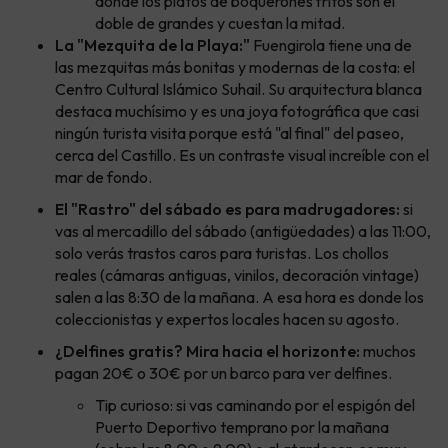
donde los platos de boquerones fritos son el
doble de grandes y cuestan la mitad.
La "Mezquita de la Playa:"
Fuengirola tiene una de
las mezquitas más bonitas y modernas de la costa: el
Centro Cultural Islámico Suhail. Su arquitectura blanca
destaca muchísimo y es una joya fotográfica que casi
ningún turista visita porque está "al final" del paseo,
cerca del Castillo. Es un contraste visual increíble con el
mar de fondo.
El "Rastro" del sábado es para madrugadores:
si
vas al mercadillo del sábado (antigüedades) a las 11:00,
solo verás trastos caros para turistas. Los chollos
reales (cámaras antiguas, vinilos, decoración vintage)
salen a las 8:30 de la mañana. A esa hora es donde los
coleccionistas y expertos locales hacen su agosto.
¿Delfines gratis? Mira hacia el horizonte:
muchos
pagan 20€ o 30€ por un barco para ver delfines.
Tip curioso: si vas caminando por el espigón del
Puerto Deportivo temprano por la mañana