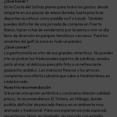
¿Qué hacer?
En la Costa del Sol hay planes para todos los gustos: desde
relajarte en sus playas de arena dorada, hasta practicar
deportes acuáticos como paddle surf o kayak. También
puedes disfrutar de una jornada de compras en Puerto
Banús, hacer rutas de senderismo por la sierra o vivir un día
lleno de diversión en parques temáticos cercanos. Para los
amantes del golf, la zona es todo un paraíso.
¿Qué comer?
La gastronomía es otro de sus grandes atractivos. No puedes
irte sin probar los tradicionales espetos de sardinas, asados
junto al mar, el delicioso pescaíto frito o un refrescante
gazpacho andaluz. Los mariscos frescos y los arroces
completan una oferta culinaria que sabe a Mediterráneo en
cada bocado.
Nuestra recomendación
Si buscas una opción auténtica y con buena relación calidad-
precio, te recomendamos El Tintero, en Málaga, donde
podrás disfrutar de pescado fresco en un ambiente muy
animado y tradicional. Para una experiencia más especial,
apuesta por Skina, en Marbella, reconocido con estrella