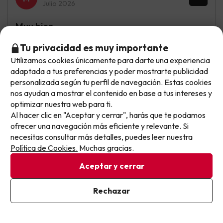
Julio 2026
Muy bien
La cercanía a la playa y a la vez la tranquilidad
Tu privacidad es muy importante
Utilizamos cookies únicamente para darte una experiencia
No llegas tarde: llegas al siguiente.
La comida era muy deficiente , poco donde elegir y
adaptada a tus preferencias y poder mostrarte publicidad
sobretodo los pescados secos,
Este chollo ya ha caducado, pero cada día lanzamos
personalizada según tu perfil de navegación. Estas cookies
nuevas oportunidades para viajar mejor y pagar
nos ayudan a mostrar el contenido en base a tus intereses y
optimizar nuestra web para ti.
menos.
Al hacer clic en "Aceptar y cerrar", harás que te podamos
Juan Manuel
Apúntate y que el próximo no se te escape.
Viajó en pareja
8.9
ofrecer una navegación más eficiente y relevante. Si
Julio 2026
necesitas consultar más detalles, puedes leer nuestra
Pon tu mejor e-mail
Política de Cookies.
Muchas gracias.
Muy bien
Aceptar y cerrar
Sólo añadir en el comedor plancha en vivo.
Ya estoy suscrito
Rechazar
Al suscribirte, confirmas haber leído y estar de acuerdo con la
Mostrar más opiniones
Política de Privacidad