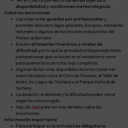
Ten en cuenta que
las rutas están sujetas a
disponibilidad y condiciones meteorológicas
.
Sobre las excursiones
Las rutas están
guiadas por profesionales
y
permiten descubrir lagos glaciares, bosques, miradores
naturales y algunos de los rincones más bonitos del
Pirineo andorrano.
Existen
diferentes itinerarios y niveles de
dificultad
, por lo que la actividad está pensada tanto
para personas que se inician en el senderismo como
para quienes buscan rutas más completas.
Algunas de las rutas disponibles recorren zonas tan
espectaculares como el Circo de Pessons, el Valle de
Incles, los Lagos de Tristaina o el Parque Natural de
Sorteny.
La duración, el desnivel y la dificultad pueden variar
según la ruta escogida.
Haz clic
aquí
para ver más detalles sobre las
excursiones.
Información importante
Para participar en la actividad
es obligatorio