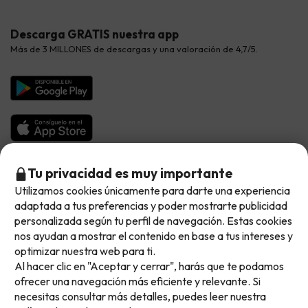
Hoteles Valencia
Puente de Agosto
Opiniones de nuestros clientes
Viajes con mascotas
Contáctanos
Descarga GRATIS nuestra app
Hoteles Galicia
Vacaciones en Agosto
Más de 3 MILLONES de descargas y una valoración de 4,7/5.
Viajes para grupos
Chollos con Todo Incluido
Preguntas frecuentes
Hoteles en Islas
Vacaciones en Septiembre
Chollos en la playa
Hoteles Salou
Vacaciones en Octubre
Chollos con Vuelo Incluido
Vacaciones en Noviembre
Hoteles con toboganes
Selección de la Newsletter
Tu privacidad es muy importante
Utilizamos cookies únicamente para darte una experiencia
No llegas tarde: llegas al siguiente.
Métodos de pago disponibles
Los favoritos de nuestros clientes
adaptada a tus preferencias y poder mostrarte publicidad
Este chollo ya ha caducado, pero cada día lanzamos
personalizada según tu perfil de navegación. Estas cookies
nuevas oportunidades para viajar mejor y pagar
nos ayudan a mostrar el contenido en base a tus intereses y
optimizar nuestra web para ti.
menos.
Al hacer clic en "Aceptar y cerrar", harás que te podamos
Apúntate y que el próximo no se te escape.
Condiciones generales
ofrecer una navegación más eficiente y relevante. Si
Privacidad datos
necesitas consultar más detalles, puedes leer nuestra
Pon tu mejor e-mail