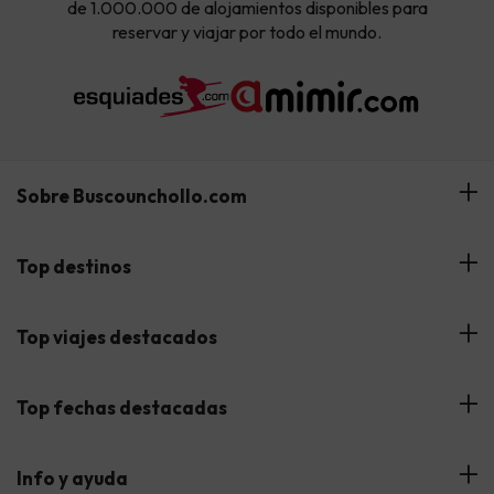
de 1.000.000 de alojamientos disponibles para
reservar y viajar por todo el mundo.
Sobre Buscounchollo.com
¿Quiénes somos?
Top destinos
Tarjeta Regalo
Hoteles Andalucía
Top viajes destacados
Buscounchollo en los medios
Hoteles Andorra
Blog
Viajes con Niños
Top fechas destacadas
Hoteles Cataluña
Web Corporativa
Viajes de Ciudad
Hoteles Portugal
Verano
Info y ayuda
Proveedores
Viajes de Novios