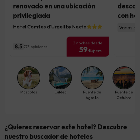
renovado en una ubicación
descon
privilegiada
con hot
Hotel Comtes d'Urgell by Nexta
Varios al
2 noches desde
8.5
773 opiniones
59
€
/pers.
Mascotas
Caldea
Puente de
Puente de
Agosto
Octubre
¿Quieres reservar este hotel? Descubre
nuestro buscador de hoteles