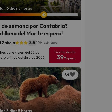
an 6 días 5 horas
n de semana por Cantabria?
ntillana del Mar te espera!
8.5
l Zabala
1964 opiniones
1 noche desde
has para viajar: del 22 de
39
sto al 11 de octubre de 2026
€
/pers.
84
an 5 días 5 horas