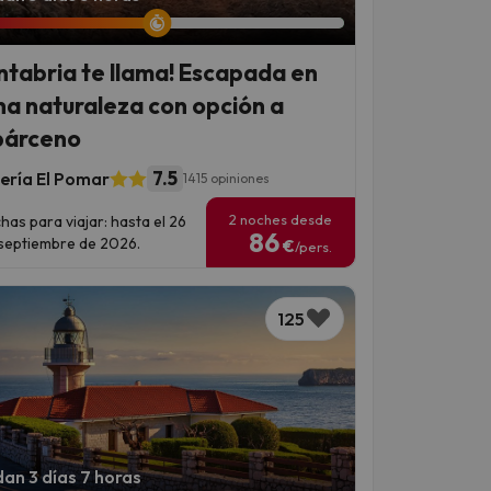
ntabria te llama! Escapada en
na naturaleza con opción a
árceno
7.5
ería El Pomar
1415 opiniones
2 noches desde
has para viajar: hasta el 26
86
septiembre de 2026.
€
/pers.
125
an 3 días 7 horas