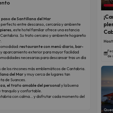
ento
¡Ca
 paso de Santillana del Mar
ple
io perfecto entre descanso, cercanía y ambiente
spieres
, este hotel familiar ofrece una estancia
Cab
e Cantabria. Su trato cercano y ambiente hogareño
.
Host
 comodidad:
restaurante con menú diario, bar-
Fec
y aparcamiento exterior para mayor facilidad
de 
 comodidades necesarias para descansar tras un día
s de los rincones más emblemáticos de Cantabria.
llana del Mar
y muy cerca de lugares tan
sta de Suances.
za, el trato amable del personal
y la buena
 tranquilo y confortable.
ntabria con calma… y disfrutar cada momento del
Qued