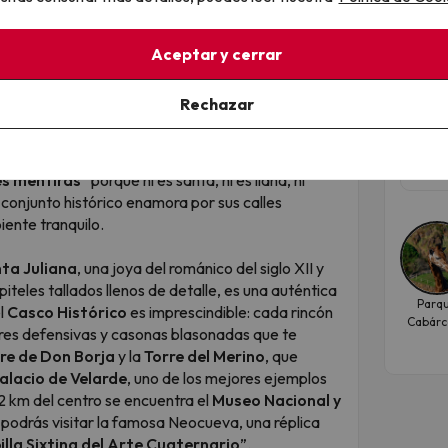
A l
de 
Aceptar y cerrar
Alda
Rechazar
9
42
 de magia y encanto
Fec
a, es uno de esos destinos que parecen detenidos
nov
res mentiras
” porque ni es santa, ni es llana, ni
 conjunto histórico enamora por sus calles
ente tranquilo.
ta Juliana
, una joya del románico del siglo XII y
piteles tallados llenos de detalle, es una auténtica
Parq
el
Casco Histórico
es imprescindible: cada rincón
Cabárc
rres defensivas y casonas blasonadas que te
re de Don Borja
y la
Torre del Merino
, que
alacio de Velarde
, uno de los mejores ejemplos
 2 km del centro se encuentra el
Museo Nacional y
 podrás visitar la famosa Neocueva, una réplica
illa Sixtina del Arte Cuaternario
”.