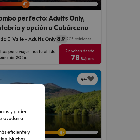
combo perfecto: Adults Only,
tabria y opción a Cabárceno
8.9
a El Valle - Adults Only
203 opiniones
2 noches desde
has para viajar: hasta el 1 de
78
ubre de 2026.
€
/pers.
44
ncias y poder
os ayudan a
an 6 días 20 horas
ás eficiente y
ies.
Muchas