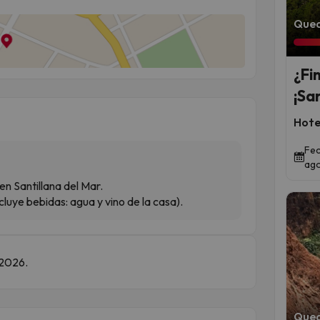
Qued
¿Fi
¡Sa
Hote
Fec
ago
en Santillana del Mar.
luye bebidas: agua y vino de la casa).
 2026.
Qued