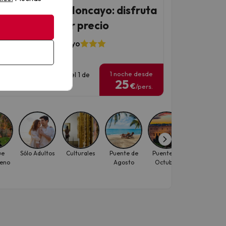
as puertas del Moncayo: disfruta
Ólvega al mejor precio
 Mirador del Moncayo
4 opiniones
1 noche desde
has para viajar: hasta el 1 de
25
iembre de 2026.
€
/pers.
ue
Sólo Adultos
Culturales
Puente de
Puente de
Puente de
eno
Agosto
Octubre
Noviembre