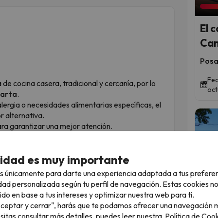
El 
Can
Posad
Fec
de cocina casera, tradicional y cercanía, por lo
oct
carta
.
alergia o necesidades alimentarias específicas, el
r alternativa.
 garantizar una mejor atención.
cidad es muy importante
s únicamente para darte una experiencia adaptada a tus prefere
dad personalizada según tu perfil de navegación. Estas cookies n
Qued
ido en base a tus intereses y optimizar nuestra web para ti.
 ayudaros para que disfrutéis de una estancia
"Aceptar y cerrar", harás que te podamos ofrecer una navegación m
esitas consultar más detalles, puedes leer nuestra
Política de Cook