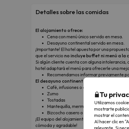
Detalles sobre las comidas
El alojamiento ofrece:
Cena con menú único servido en mesa.
Desayuno continental servido en mesa.
¡Importante! El hotel apuesta por una propuesta 
que el servicio
no incluye buffet ni menú a la 
Si algún cliente cuenta con alguna intolerancia, 
hotel adaptará el menú para ofrecerle una mejo
Recomendamos informar previamente para
El desayuno continental incluye:
Café, infusiones o cacao
Tu priva
Zumo
Tostadas
Utilizamos cookie
Mantequilla, mermelada y miel
mostrarte publici
Bizcocho casero o bollería similar.
mostrar el conten
¡El equipo del alojamiento estará encantado de
Al hacer clic en 
cómoda y agradable!
relevante. Si nec