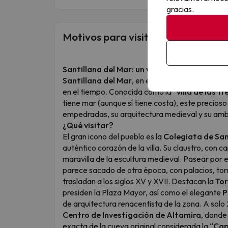
gracias.
Motivos para visitar este destino
Santillana del Mar: un viaje al pasado lleno
Santillana del Mar
, en el corazón de Cantabri
en el tiempo. Conocida como la “
villa de las t
tiene mar (aunque sí tiene costa), este precioso
empedradas, su arquitectura medieval y su ambi
¿Qué visitar?
El gran icono del pueblo es la
Colegiata de San
auténtico corazón de la villa. Su claustro, con ca
maravilla de la escultura medieval. Pasear por 
parece sacado de otra época, con palacios, to
trasladan a los siglos XV y XVII. Destacan la
Tor
presiden la Plaza Mayor, así como el elegante
P
de arquitectura renacentista de la zona. A solo
Centro de Investigación de Altamira
, donde
exacta de la cueva original considerada la “
Cap