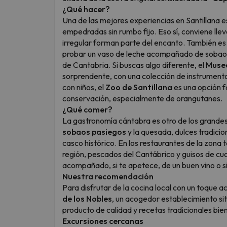
¿Qué hacer?
Una de las mejores experiencias en Santillana e
empedradas sin rumbo fijo. Eso sí, conviene lle
irregular forman parte del encanto. También es 
probar un vaso de leche acompañado de sobaos 
de Cantabria. Si buscas algo diferente, el
Museo
sorprendente, con una colección de instrumentos 
con niños, el
Zoo de Santillana
es una opción f
conservación, especialmente de orangutanes.
¿Qué comer?
La gastronomía cántabra es otro de los grandes 
sobaos pasiegos
y la quesada, dulces tradici
casco histórico. En los restaurantes de la zona 
región, pescados del Cantábrico y guisos de cu
acompañado, si te apetece, de un buen vino o si
Nuestra recomendación
Para disfrutar de la cocina local con un toque
de los Nobles
, un acogedor establecimiento si
producto de calidad y recetas tradicionales bie
Excursiones cercanas