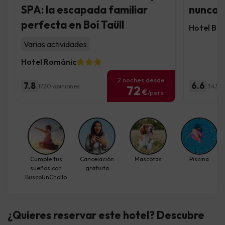
SPA: la escapada familiar
nunca f
perfecta en Boí Taüll
Hotel Bo
Varias actividades
Hotel Romànic
2 noches desde
7.8
6.6
1720 opiniones
3436 
72
€
/pers.
Cumple tus
Cancelación
Mascotas
Piscina
sueños con
gratuita
BuscoUnChollo
¿Quieres reservar este hotel? Descubre