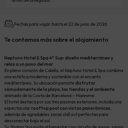
antes de la llegada).
Fechas para viajar: hasta el 22 de junio de 2026.
Te contamos más sobre el alojamiento
Neptuno Hotel & Spa 4* Sup: diseño mediterráneo y
relax a un paso del mar
En pleno corazón de Calella, el Neptuno Hotel & Spa combina
una estética moderna y sostenible con el encanto
mediterráneo. Su ubicación permite
disfrutar
cómodamente de la playa, las tiendas y el ambiente
animado de la Costa de Barcelona – Maresme.
El hotel destaca por sus tres piscinas exteriores, incluida una
espectacular
rooftop pool con vistas panorámicas
,
además de agradables zonas chill out perfectas para
desconectar bajo el sol.
Su Shama Spa invita al bienestar con circuito de aguas, sauna