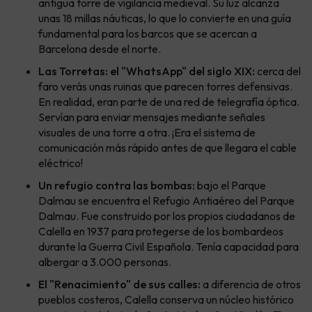
antigua torre de vigilancia medieval. Su luz alcanza
unas 18 millas náuticas, lo que lo convierte en una guía
fundamental para los barcos que se acercan a
Barcelona desde el norte.
Las Torretas: el "WhatsApp" del siglo XIX:
cerca del
faro verás unas ruinas que parecen torres defensivas.
En realidad, eran parte de una red de telegrafía óptica.
Servían para enviar mensajes mediante señales
visuales de una torre a otra. ¡Era el sistema de
comunicación más rápido antes de que llegara el cable
eléctrico!
Un refugio contra las bombas:
bajo el Parque
Dalmau se encuentra el Refugio Antiaéreo del Parque
Dalmau. Fue construido por los propios ciudadanos de
Calella en 1937 para protegerse de los bombardeos
durante la Guerra Civil Española. Tenía capacidad para
albergar a 3.000 personas.
El "Renacimiento" de sus calles:
a diferencia de otros
pueblos costeros, Calella conserva un núcleo histórico