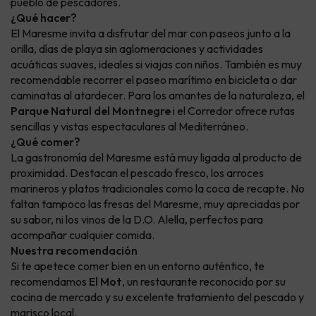
pueblo de pescadores.
¿Qué hacer?
El Maresme invita a disfrutar del mar con paseos junto a la
orilla, días de playa sin aglomeraciones y actividades
acuáticas suaves, ideales si viajas con niños. También es muy
recomendable recorrer el paseo marítimo en bicicleta o dar
caminatas al atardecer. Para los amantes de la naturaleza, el
Parque Natural del Montnegre
i el Corredor ofrece rutas
sencillas y vistas espectaculares al Mediterráneo.
¿Qué comer?
La gastronomía del Maresme está muy ligada al producto de
proximidad. Destacan el pescado fresco, los arroces
marineros y platos tradicionales como la coca de recapte. No
faltan tampoco las fresas del Maresme, muy apreciadas por
su sabor, ni los vinos de la D.O. Alella, perfectos para
acompañar cualquier comida.
Nuestra recomendación
Si te apetece comer bien en un entorno auténtico, te
recomendamos
El Mot
, un restaurante reconocido por su
cocina de mercado y su excelente tratamiento del pescado y
marisco local.