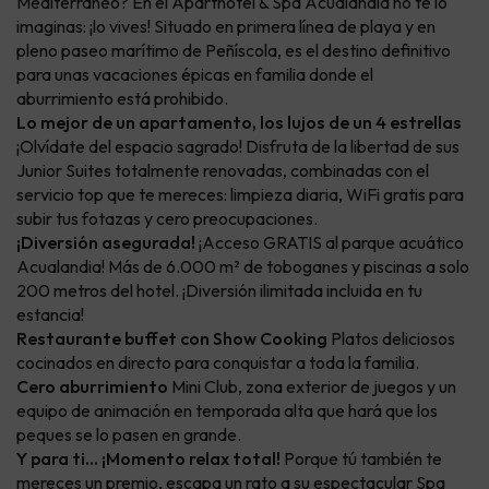
Mediterráneo? En el Aparthotel & Spa Acualandia no te lo
imaginas: ¡lo vives! Situado en primera línea de playa y en
pleno paseo marítimo de Peñíscola, es el destino definitivo
para unas vacaciones épicas en familia donde el
aburrimiento está prohibido.
Lo mejor de un apartamento, los lujos de un 4 estrellas
¡Olvídate del espacio sagrado! Disfruta de la libertad de sus
Junior Suites totalmente renovadas, combinadas con el
servicio top que te mereces: limpieza diaria, WiFi gratis para
subir tus fotazas y cero preocupaciones.
¡Diversión asegurada!
¡Acceso GRATIS al parque acuático
Acualandia! Más de 6.000 m² de toboganes y piscinas a solo
200 metros del hotel. ¡Diversión ilimitada incluida en tu
estancia!
Restaurante buffet con Show Cooking
Platos deliciosos
cocinados en directo para conquistar a toda la familia.
Cero aburrimiento
Mini Club, zona exterior de juegos y un
equipo de animación en temporada alta que hará que los
peques se lo pasen en grande.
Y para ti... ¡Momento relax total!
Porque tú también te
mereces un premio, escapa un rato a su espectacular Spa