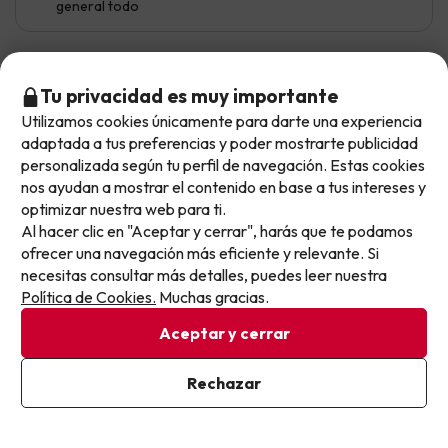
general todo
Monica
Viajó en familia
10
Tu privacidad es muy importante
Julio 2026
Utilizamos cookies únicamente para darte una experiencia
No llegas tarde: llegas al siguiente.
adaptada a tus preferencias y poder mostrarte publicidad
Excelente
Este chollo ya ha caducado, pero cada día lanzamos
personalizada según tu perfil de navegación. Estas cookies
nuevas oportunidades para viajar mejor y pagar
nos ayudan a mostrar el contenido en base a tus intereses y
Ubicación excelente, habitaciones muy buenas. Personal
optimizar nuestra web para ti.
menos.
super amable. La comida muy rica. Piscina sUber bien! Mi
Al hacer clic en "Aceptar y cerrar", harás que te podamos
Apúntate y que el próximo no se te escape.
sobrina la disfruto a tope. Enhorabuena! Todo súper
ofrecer una navegación más eficiente y relevante. Si
bien, muchísimo mejor que mis expectativas.
necesitas consultar más detalles, puedes leer nuestra
Pon tu mejor e-mail
Iba con algunas reticencias por otros comentarios,
Política de Cookies.
Muchas gracias.
como por ejemplo aparcar (se puede aparcar fuera de
Aceptar y cerrar
hotel en zona azul todo el día por 6€, al lado del hotel) y
por la Comida (el buffet variado y todo muy rico). De
verdad, gran hotel! Todo positivo
Ya estoy suscrito
Rechazar
Al suscribirte, confirmas haber leído y estar de acuerdo con la
Política de Privacidad