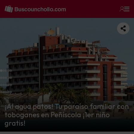
¡Al agua patos! Tu paraíso familiar con
toboganes en Peñíscola ¡1er niño
gratis!