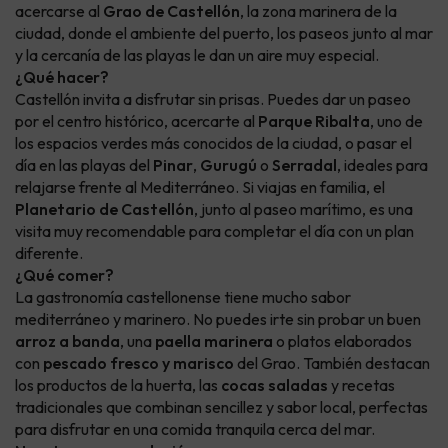
acercarse al
Grao de Castellón
, la zona marinera de la
ciudad, donde el ambiente del puerto, los paseos junto al mar
y la cercanía de las playas le dan un aire muy especial.
¿Qué hacer?
Castellón invita a disfrutar sin prisas. Puedes dar un paseo
por el centro histórico, acercarte al
Parque Ribalta
, uno de
los espacios verdes más conocidos de la ciudad, o pasar el
día en las playas del
Pinar
,
Gurugú
o
Serradal
, ideales para
relajarse frente al Mediterráneo. Si viajas en familia, el
Planetario de Castellón
, junto al paseo marítimo, es una
visita muy recomendable para completar el día con un plan
diferente.
¿Qué comer?
La gastronomía castellonense tiene mucho sabor
mediterráneo y marinero. No puedes irte sin probar un buen
arroz a banda
, una
paella marinera
o platos elaborados
con
pescado fresco y marisco
del Grao. También destacan
los productos de la huerta, las
cocas saladas
y recetas
tradicionales que combinan sencillez y sabor local, perfectas
para disfrutar en una comida tranquila cerca del mar.