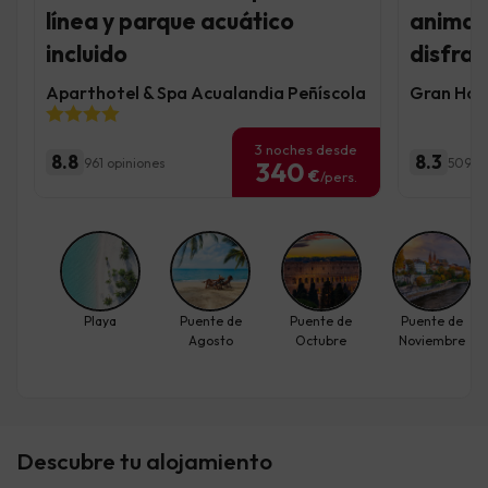
línea y parque acuático
animaci
incluido
disfrac
Aparthotel & Spa Acualandia Peñíscola
Gran Hote
3 noches desde
8.8
8.3
961 opiniones
5095 o
340
€
/pers.
Playa
Puente de
Puente de
Puente de
Agosto
Octubre
Noviembre
Descubre tu alojamiento