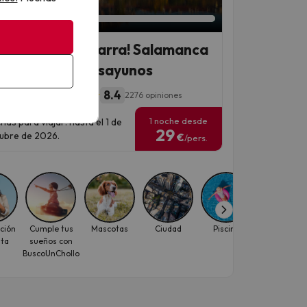
an 3 días 18 horas
ve la esencia charra! Salamanca
Hotel 3* con desayunos
8.4
l Helmántico
2276 opiniones
1 noche desde
has para viajar: hasta el 1 de
29
ubre de 2026.
€
/pers.
ción
Cumple tus
Mascotas
Ciudad
Piscina
Puente de
ita
sueños con
Agosto
BuscoUnChollo