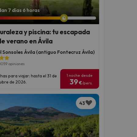
an 7 días 6 horas
uraleza y piscina: tu escapada
de verano en Ávila
l Sonsoles Ávila (antiguo Fontecruz Ávila)
1059 opiniones
1 noche desde
has para viajar: hasta el 31 de
39
ubre de 2026.
€
/pers.
43