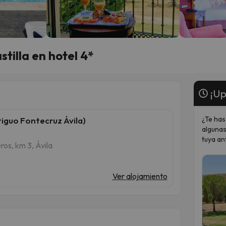
stilla en hotel 4*
¡Up
¿Te has
tiguo Fontecruz Ávila)
algunas
tuya an
os, km 3, Ávila
Ver alojamiento