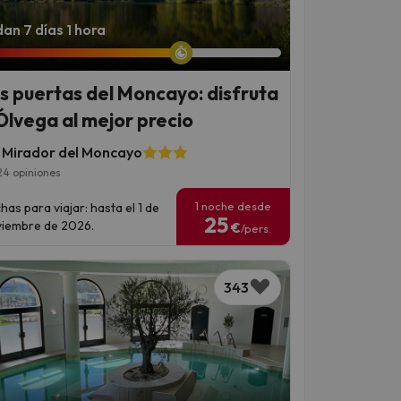
an 7 días 1 hora
as puertas del Moncayo: disfruta
Ólvega al mejor precio
 Mirador del Moncayo
4 opiniones
1 noche desde
has para viajar: hasta el 1 de
25
iembre de 2026.
€
/pers.
343