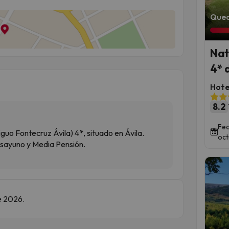
Qued
Nat
4* 
Hote
8.2
Fec
iguo Fontecruz Ávila) 4*, situado en Ávila.
oct
esayuno y Media Pensión.
de 2026.