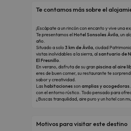
Te contamos más sobre el alojami
¡Escápate a un rincón con encanto y vive una ex
Te presentamos el
Hotel Sonsoles Ávila
, un a
año.
Situado a solo
3 km de Ávila
, ciudad Patrimoni
vistas inolvidables a la sierra, al
santuario de N
El Fresnillo
.
En verano, disfruta de su gran
piscina al aire li
eres de buen comer, su restaurante te sorprende
sabor y creatividad.
Las
habitaciones
son
amplias y acogedoras
con el entorno rústico. Todo pensado para ofre
¿Buscas tranquilidad, aire puro y un hotel con mu
Motivos para visitar este destino