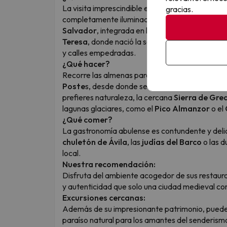
La visita imprescindible es la muralla de Ávila,
gracias.
completamente iluminado más grande del mund
Salvador
, integrada en la propia muralla, la
Bas
Teresa
, donde nació la santa. Pasear por su cas
y calles empedradas.
¿Qué hacer?
Recorre las almenas para disfrutar de las mejor
Poste
s, desde donde se contempla una panorám
prefieres naturaleza, la cercana
Sierra de Gre
lagunas glaciares, como el
Pico Almanzor
o el
¿Qué comer?
La gastronomía abulense es contundente y delic
chuletón de Ávila
, las
judías del Barco
o las d
local.
Nuestra recomendación:
Disfruta del ambiente acogedor de sus restaura
y autenticidad que solo una ciudad medieval co
Excursiones cercanas:
Además de su impresionante patrimonio, puedes
paraíso natural para los amantes del senderismo