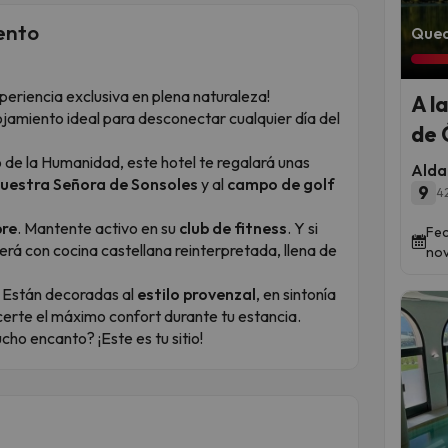
ento
Qued
periencia exclusiva en plena naturaleza!
A l
lojamiento ideal para desconectar cualquier día del
de 
o de la Humanidad, este hotel te regalará unas
Alda
uestra Señora de Sonsoles
y al
campo de golf
9
42
bre
. Mantente activo en su
club de fitness
. Y si
Fec
rá con cocina castellana reinterpretada, llena de
nov
. Están decoradas al
estilo provenzal
, en sintonía
certe el máximo confort durante tu estancia.
cho encanto? ¡Este es tu sitio!