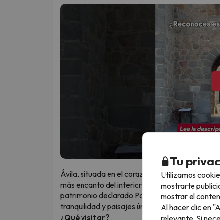
Tu priva
Ávila, situada en el corazón de Castilla y León,
Utilizamos cookie
más encanto del interior de España. Rodeada p
mostrarte publici
patrimonio declarado Patrimonio de la Humanid
mostrar el conten
tranquilidad y paisajes únicos.
Al hacer clic en 
¿Qué visitar?
relevante. Si nec