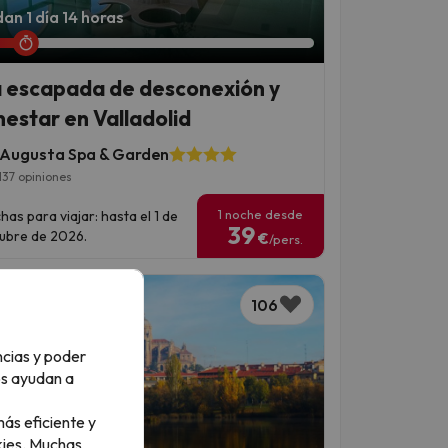
an 1 día 14 horas
 escapada de desconexión y
nestar en Valladolid
a Augusta Spa & Garden
137 opiniones
1 noche desde
has para viajar: hasta el 1 de
39
ubre de 2026.
€
/pers.
106
ncias y poder
os ayudan a
ás eficiente y
ies.
Muchas