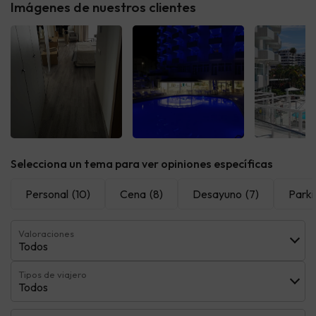
Imágenes de nuestros clientes
Ver todas
Ver todas
Ver t
Selecciona un tema para ver opiniones específicas
Personal
(10)
Cena
(8)
Desayuno
(7)
Parki
Valoraciones
Todos
Tipos de viajero
Todos