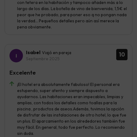
con tetera en la habitación y tampoco añaden más a lo
largo de los días. La botella de vino de bienvenida, 1,5€ el
peor que he probado, para poner eso q no pongan nada
la verdad... Pequeños detalles pero aún así merece la
pena obviamente.
Isabel
Viajó en pareja
10
Septiembre 2025
Excelente
¡El hotel era absolutamente fabuloso! El personal era
estupendo, super atento y siempre dispuesto a
ayudarnos. Las habitaciones eran impecables, limpias y
amplias, con todos los detalles como toallas para la
piscina , productos de aseos.Además, tuvimos la opción
de disfrutar de las instalaciones de otro hotel, lo que fue
un plus. El aparcamiento en los alrededores también fue
muy fácil. En general, todo fue perfecto. Lo recomiendo
sin duda.