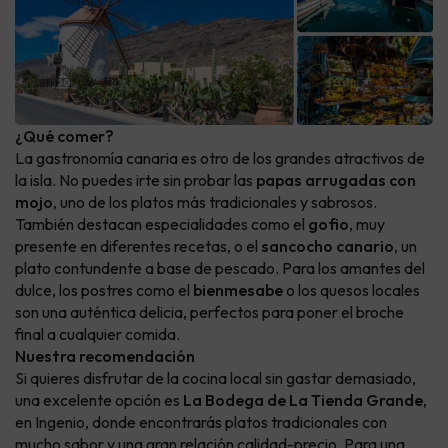
¿Qué comer?
La gastronomía canaria es otro de los grandes atractivos de
la isla. No puedes irte sin probar las
papas arrugadas con
mojo
, uno de los platos más tradicionales y sabrosos.
También destacan especialidades como el
gofio
, muy
presente en diferentes recetas, o el
sancocho canario
, un
plato contundente a base de pescado. Para los amantes del
dulce, los postres como el
bienmesabe
o los quesos locales
son una auténtica delicia, perfectos para poner el broche
final a cualquier comida.
Nuestra recomendación
Si quieres disfrutar de la cocina local sin gastar demasiado,
una excelente opción es
La Bodega de La Tienda Grande
,
en Ingenio, donde encontrarás platos tradicionales con
mucho sabor y una gran relación calidad-precio. Para una