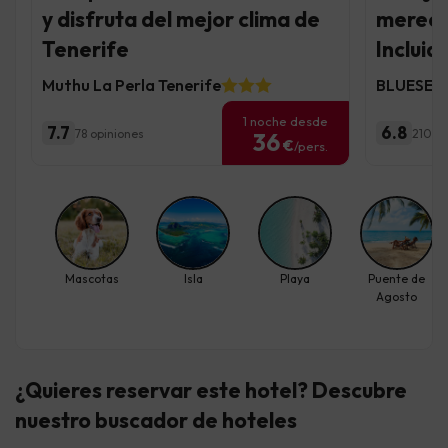
y disfruta del mejor clima de
merece
Tenerife
Incluid
Muthu La Perla Tenerife
BLUESEA 
1 noche desde
7.7
6.8
78 opiniones
210 op
36
€
/pers.
Mascotas
Isla
Playa
Puente de
Agosto
¿Quieres reservar este hotel? Descubre
nuestro buscador de hoteles