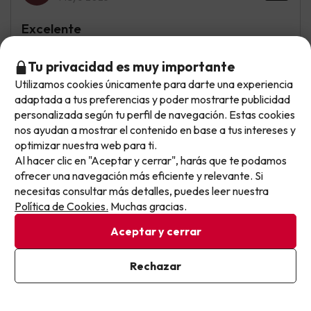
Excelente
Personal de 10. Todos muy atentos y serviciales.
Tu privacidad es muy importante
Desayuno con productos de calidad. Buenas
instalaciones, recién reformadas. En junio pudimos
Utilizamos cookies únicamente para darte una experiencia
No llegas tarde: llegas al siguiente.
aparcar en las calles cercanas.
adaptada a tus preferencias y poder mostrarte publicidad
Este chollo ya ha caducado, pero cada día lanzamos
personalizada según tu perfil de navegación. Estas cookies
Algo lejos de la playa del inglés para ir andando, aunque
nuevas oportunidades para viajar mejor y pagar
nos ayudan a mostrar el contenido en base a tus intereses y
había una guagua dos veces al día que te llevaba. El hotel
optimizar nuestra web para ti.
menos.
que está justo al lado (Axel) los fines de semana ponía la
Al hacer clic en "Aceptar y cerrar", harás que te podamos
Apúntate y que el próximo no se te escape.
música demasiado alta, se hacía incómodo estar en la
ofrecer una navegación más eficiente y relevante. Si
piscina. Esto no era culpa del Rondo. No tiene parking.
necesitas consultar más detalles, puedes leer nuestra
Pon tu mejor e-mail
Política de Cookies.
Muchas gracias.
Aceptar y cerrar
Ya estoy suscrito
Rechazar
Al suscribirte, confirmas haber leído y estar de acuerdo con la
Política de Privacidad