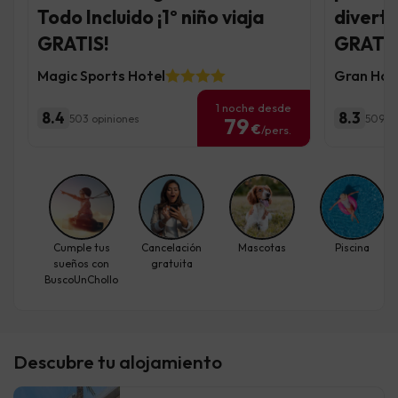
Todo Incluido ¡1º niño viaja
diverti
GRATIS!
GRATIS
Magic Sports Hotel
Gran Hote
1 noche desde
8.4
8.3
503 opiniones
5095 o
79
€
/pers.
Cumple tus
Cancelación
Mascotas
Piscina
sueños con
gratuita
BuscoUnChollo
Descubre tu alojamiento