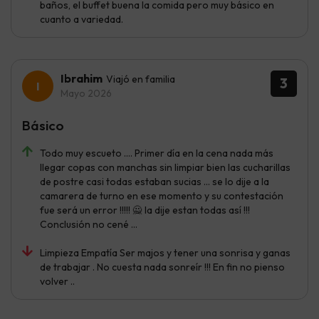
baños, el buffet buena la comida pero muy básico en
cuanto a variedad.
Ibrahim
Viajó en familia
3
Mayo 2026
Básico
Todo muy escueto …. Primer día en la cena nada más
llegar copas con manchas sin limpiar bien las cucharillas
de postre casi todas estaban sucias … se lo dije a la
camarera de turno en ese momento y su contestación
fue será un error !!!!! 🙅 la dije estan todas así !!!
Conclusión no cené …
Limpieza Empatía Ser majos y tener una sonrisa y ganas
de trabajar . No cuesta nada sonreír !!! En fin no pienso
volver ..