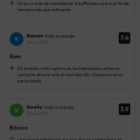
Un poco más de variedad en el buffet pero para un fin de
semana más que suficiente
Ramon
Viajó en pareja
7.4
Mayo 2026
Bien
Els endolls i interruptors de les habitacions estan en
contacte directe amb el coixí dels llits. Els personal no
parla català.
Noelia
Viajó en pareja
3.9
Mayo 2026
Básico
La primera habitación que nos dieron estaba llena de