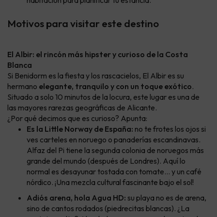
habitación para planificar tu estancia.
Motivos para visitar este destino
El Albir: el rincón más hipster y curioso de la Costa
Blanca
Si Benidorm es la fiesta y los rascacielos, El Albir es su
hermano
elegante, tranquilo y con un toque exótico
.
Situado a solo 10 minutos de la locura, este lugar es una de
las mayores rarezas geográficas de Alicante.
¿Por qué decimos que es curioso? Apunta:
Es la Little Norway de España:
no te frotes los ojos si
ves carteles en noruego o panaderías escandinavas.
Alfaz del Pi tiene la segunda colonia de noruegos más
grande del mundo (después de Londres). Aquí lo
normal es desayunar tostada con tomate... y un café
nórdico. ¡Una mezcla cultural fascinante bajo el sol!
Adiós arena, hola Agua HD:
su playa no es de arena,
sino de cantos rodados (piedrecitas blancas). ¿La