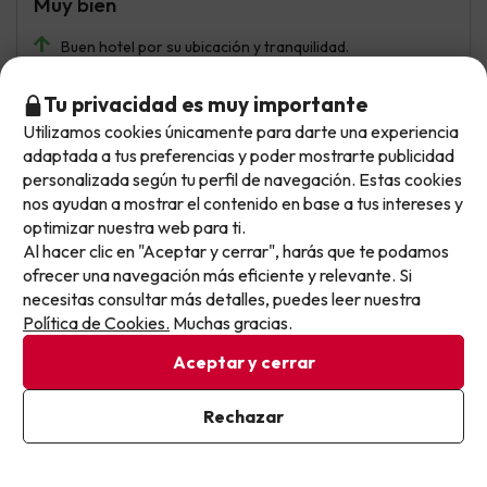
Muy bien
Buen hotel por su ubicación y tranquilidad.
Un poco anticuado pero realmente limpio
Tu privacidad es muy importante
Utilizamos cookies únicamente para darte una experiencia
No llegas tarde: llegas al siguiente.
adaptada a tus preferencias y poder mostrarte publicidad
Mostrar más opiniones
Este chollo ya ha caducado, pero cada día lanzamos
personalizada según tu perfil de navegación. Estas cookies
nuevas oportunidades para viajar mejor y pagar
nos ayudan a mostrar el contenido en base a tus intereses y
optimizar nuestra web para ti.
menos.
Si tienes dudas antes de reservar, puedes consultar nuestro
Al hacer clic en "Aceptar y cerrar", harás que te podamos
Apúntate y que el próximo no se te escape.
apartado de
preguntas frecuentes
.
ofrecer una navegación más eficiente y relevante. Si
necesitas consultar más detalles, puedes leer nuestra
Pon tu mejor e-mail
Política de Cookies.
Muchas gracias.
Otras iniciativas de éxito del grupo Viajes Para Ti S.L.U.
Aceptar y cerrar
son Esquiades.com (la web líder de viajes a la nieve en
España) y Amimir.com, el buscador de hoteles con más
Ya estoy suscrito
Rechazar
de 1.000.000 de alojamientos disponibles para
Al suscribirte, confirmas haber leído y estar de acuerdo con la
reservar y viajar por todo el mundo.
Política de Privacidad