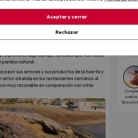
ulpido por el viento y el agua que parece sacado
lla con formas caprichosas situadas justo frente
Hot
amente gratuita.
Aceptar y cerrar
acu
da turística. Su paseo marítimo es amplísimo, ideal
Hote
o y tapear en sus terrazas con vistas a los barcos
Rechazar
Fec
 Playa de Bahía o la Playa de la Reya son perfectas
oct
 Si prefieres algo salvaje, las calas que van hacia
 paraíso natural.
ca por sus arroces y sus productos de la huerta y
n arroz a banda en los restaurantes cercanos al
recio muy razonable en comparación con otras
Cumple
sueños
BuscoUnC