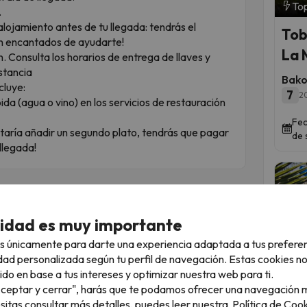
Top
.
 alojamiento antes de tu llegada: tendrás el
Tob
án encantados de ayudarte!
La 
n. Consulta los horarios de entrega de llaves y
estancia
Bako
cluye:
7
20
ebida (agua o vino) en los servicios de restauración
Fec
gustaría añadir un segundo plato, tendrás que pagar
de 
llegada!
cidad es muy importante
s únicamente para darte una experiencia adaptada a tus prefere
tro planeta
dad personalizada según tu perfil de navegación. Estas cookies n
te ofrece desde bahías urbanas comodísimas
ido en base a tus intereses y optimizar nuestra web para ti.
r una gastronomía marinera espectacular.
Qued
"Aceptar y cerrar", harás que te podamos ofrecer una navegación m
esitas consultar más detalles, puedes leer nuestra
Política de Cook