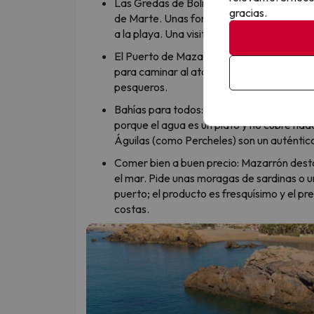
Las Gredas de Bolnuevo: es un paisaje esc
gracias.
de Marte. Unas formaciones de roca amari
a la playa. Una visita obligada y complet
El Puerto de Mazarrón: el corazón de la vi
para caminar al atardecer, tomar un helad
pesqueros.
Bahías para todos: si viajas en familia, la
porque el agua es un plato y no cubre nada.
Águilas (como Percheles) son un auténtico
Comer bien a buen precio: Mazarrón desta
el mar. Pide unas moragas de sardinas o u
puerto; el producto es fresquísimo y el p
costas.