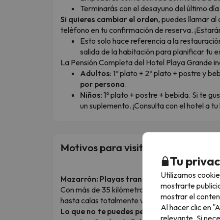
Terminarás con el desayuno del último día
Si quieres cambiar el orden
, puedes llamar al
teléfono en tu confirmación de reserva. ¡Estar
Esto solo hace referencia a la restauració
salida de la habitación para planificar tu 
La Pensión Completa del Hotel Playa Grande in
Adultos
: 1º plato + 2º plato + postre y b
por persona
.
Niños
: 1º plato + postre + bebida. Si te 
un suplemento. ¡Consulta con el hotel a tu 
Motivos para visitar este destino
Tu priva
Utilizamos cookie
Mazarrón: Playas tranquilas y paisajes de o
mostrarte publici
Con más de 35 kilómetros de costa, Mazarrón 
mostrar el conten
hasta calas totalmente vírgenes, coronadas po
Al hacer clic en 
Lo que no te puedes perder:
relevante. Si nec