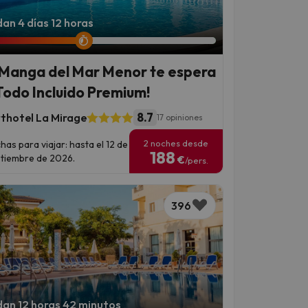
an 4 días 12 horas
 Manga del Mar Menor te espera
Todo Incluido Premium!
8.7
thotel La Mirage
17 opiniones
2 noches desde
has para viajar: hasta el 12 de
188
tiembre de 2026.
€
/pers.
396
an 12 horas 42 minutos