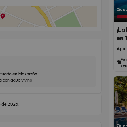
Qued
¡La
en 
Apar
Fec
sep
situado en Mazarrón.
 con agua y vino.
e de 2026.
Qued