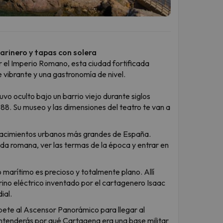
rinero y tapas con solera
 el Imperio Romano, esta ciudad fortificada
 vibrante y una gastronomía de nivel.
vo oculto bajo un barrio viejo durante siglos
88. Su museo y las dimensiones del teatro te van a
yacimientos urbanos más grandes de España.
da romana, ver las termas de la época y entrar en
 marítimo es precioso y totalmente plano. Allí
rino eléctrico inventado por el cartagenero Isaac
ial.
ete al Ascensor Panorámico para llegar al
entenderás por qué Cartagena era una base militar