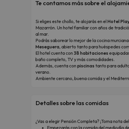
Te contamos más sobre el alojami
Si eliges este chollo, te alojarás en el
Hotel Pla
Mazarrón. Un hotel familiar con años de tradici
al mar.
Podrás saborear lo mejor de la cocina murciana 
Meseguera
, abierto tanto para huéspedes com
El hotel cuenta con
38 habitaciones
equipadas 
baño completo, TV y más comodidades.
Además, cuenta con
piscinas
tanto para adult
verano.
Ambiente cercano, buena comida y el Mediterr
Detalles sobre las comidas
¿Vas a elegir Pensión Completa? ¡Toma nota del
Empezarás con la comida del mediodía del