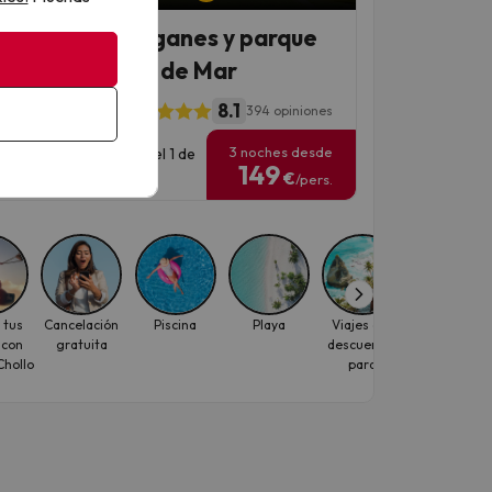
el 4* con toboganes y parque
ático en Lloret de Mar
8.1
l Gran Garbí Mar
394 opiniones
3 noches desde
has para viajar: hasta el 1 de
149
ubre de 2026.
€
/pers.
 tus
Cancelación
Piscina
Playa
Viajes con
Primera líne
 con
gratuita
descuentos
de playa
hollo
para
individuales