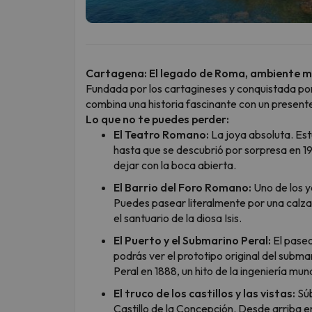
Cartagena: El legado de Roma, ambiente ma
Fundada por los cartagineses y conquistada por
combina una historia fascinante con un presente
Lo que no te puedes perder:
El Teatro Romano:
La joya absoluta. Estu
hasta que se descubrió por sorpresa en 19
dejar con la boca abierta.
El Barrio del Foro Romano:
Uno de los 
Puedes pasear literalmente por una calza
el santuario de la diosa Isis.
El Puerto y el Submarino Peral:
El paseo
podrás ver el prototipo original del subma
Peral en 1888, un hito de la ingeniería mund
El truco de los castillos y las vistas:
Súb
Castillo de la Concepción. Desde arriba 