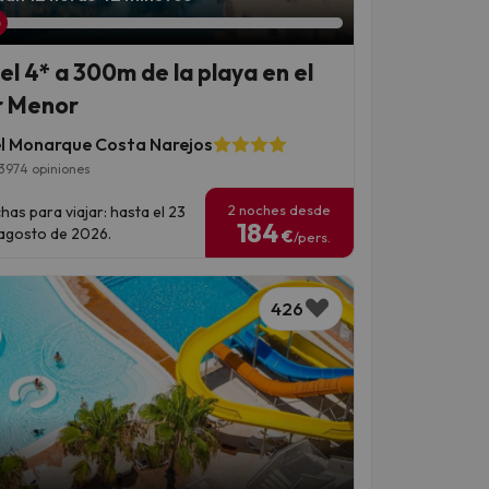
el 4* a 300m de la playa en el
 Menor
l Monarque Costa Narejos
3974 opiniones
2 noches desde
has para viajar: hasta el 23
184
agosto de 2026.
€
/pers.
426