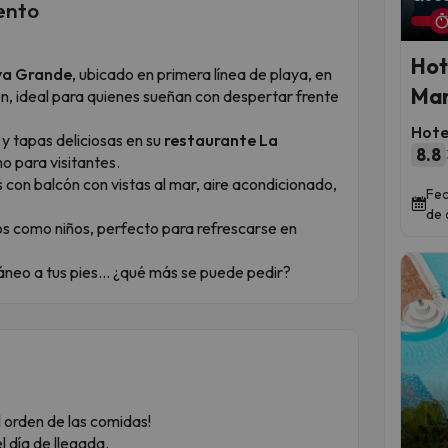
ento
Hot
ya Grande
, ubicado en primera línea de playa, en
Mar
ón, ideal para quienes sueñan con despertar frente
Hote
y tapas deliciosas en su
restaurante La
8.8
o para visitantes.
con balcón con vistas al mar, aire acondicionado,
Fec
de 
os como niños, perfecto para refrescarse en
áneo a tus pies… ¿qué más se puede pedir?
 orden de las comidas!
 día de llegada.