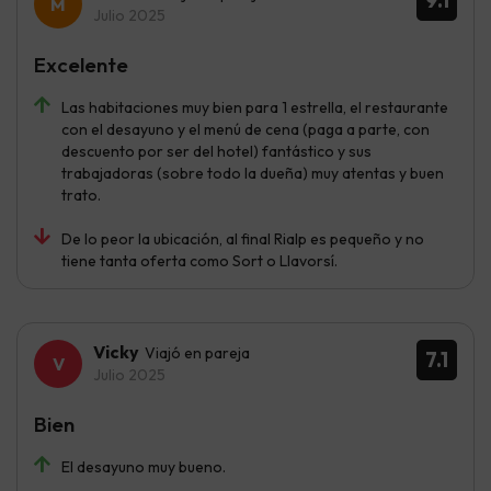
9.1
Julio 2025
Excelente
Las habitaciones muy bien para 1 estrella, el restaurante
con el desayuno y el menú de cena (paga a parte, con
descuento por ser del hotel) fantástico y sus
trabajadoras (sobre todo la dueña) muy atentas y buen
trato.
De lo peor la ubicación, al final Rialp es pequeño y no
tiene tanta oferta como Sort o Llavorsí.
Vicky
Viajó en pareja
7.1
Julio 2025
Bien
El desayuno muy bueno.