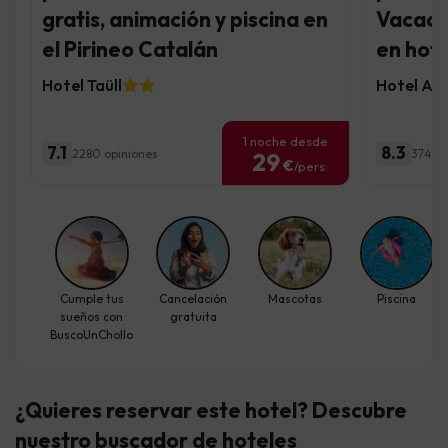
gratis, animación y piscina en
Vacaci
el Pirineo Catalán
en hote
Hotel Taüll
Hotel AL
1 noche desde
7.1
8.3
2280 opiniones
374 op
29
€
/pers.
Cumple tus
Cancelación
Mascotas
Piscina
sueños con
gratuita
BuscoUnChollo
¿Quieres reservar este hotel? Descubre
nuestro buscador de hoteles