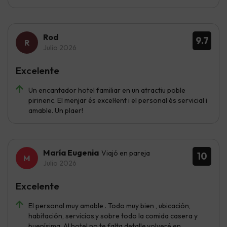
Rod
9.7
Julio 2026
Excelente
Un encantador hotel familiar en un atractiu poble
pirinenc. El menjar és excel·lent i el personal és servicial i
amable. Un plaer!
María Eugenia
Viajó en pareja
10
Julio 2026
Excelente
El personal muy amable . Todo muy bien , ubicación,
habitación, servicios,y sobre todo la comida casera y
buenísima. Al hotel no te falta detalle,volveré en