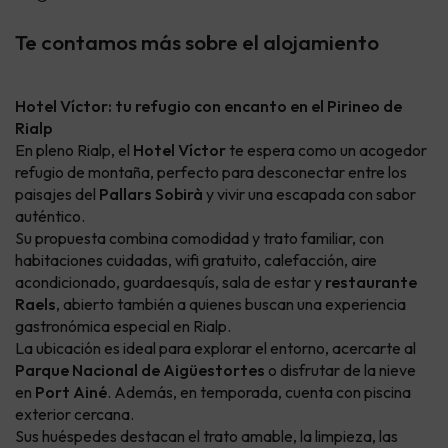
Te contamos más sobre el alojamiento
Hotel Víctor: tu refugio con encanto en el Pirineo de
Rialp
En pleno Rialp, el
Hotel Víctor
te espera como un acogedor
refugio de montaña, perfecto para desconectar entre los
paisajes del
Pallars Sobirà
y vivir una escapada con sabor
auténtico.
Su propuesta combina comodidad y trato familiar, con
habitaciones cuidadas, wifi gratuito, calefacción, aire
acondicionado, guardaesquís, sala de estar y
restaurante
Raels
, abierto también a quienes buscan una experiencia
gastronómica especial en Rialp.
La ubicación es ideal para explorar el entorno, acercarte al
Parque Nacional de Aigüestortes
o disfrutar de la nieve
en
Port Ainé
. Además, en temporada, cuenta con piscina
exterior cercana.
Sus huéspedes destacan el trato amable, la limpieza, las