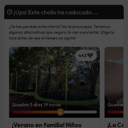
¡Ups! Este chollo ha caducado...
¿Te has perdido esta oferta? No te preocupes. Tenemos
algunas alternativas que seguro te van a encantar. ¡Elige la
tuya antes de que el tiempo se agote!
443
Quedan 5 días 19 horas
Quedan 5 
¡Verano en familia! Niños
¡La Co