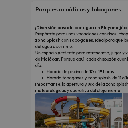
Parques acuáticos y toboganes
¡Diversión pasada por agua en Playamojáca
Prepárate para unas vacaciones con risas, chap
zona Splash
con
toboganes
, ideal para que l
del agua a su ritmo.
Un espacio perfecto para refrescarse, jugar y vi
de
Mojácar
. Porque aquí, cada chapuzón cuenta
día.
Horario de piscina: de 10 a 19 horas.
Horario toboganes y zona splash: de 11 a 14
Importante
: la apertura y uso de la zona spl
meteorológicas y operativa del alojamiento.