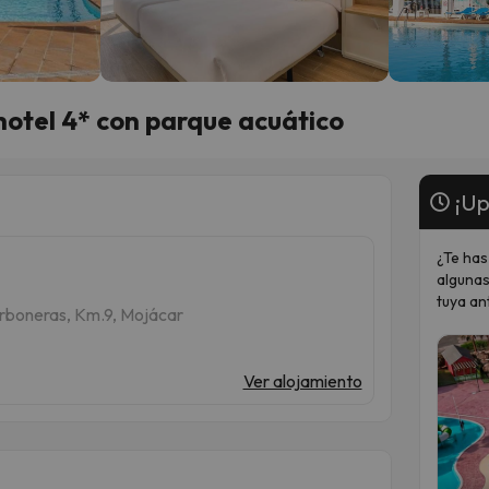
hotel 4* con parque acuático
¡Up
¿Te has
algunas
tuya an
rboneras, Km.9, Mojácar
Ver alojamiento