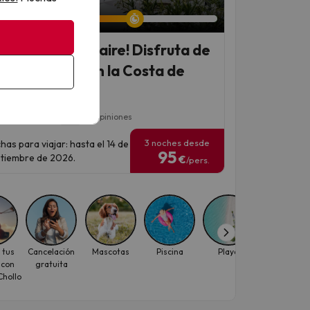
an 6 días 18 horas
ve Mojácar a tu aire! Disfruta de
apartamento en la Costa de
ería
7.5
a Mojacar
20 opiniones
3 noches desde
has para viajar: hasta el 14 de
95
tiembre de 2026.
€
/pers.
 tus
Cancelación
Mascotas
Piscina
Playa
Viajes con
 con
gratuita
descuento
hollo
para
individuale