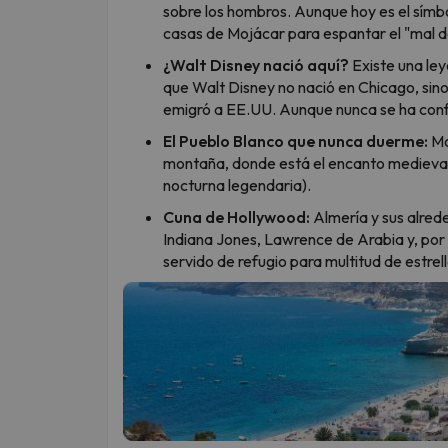
sobre los hombros. Aunque hoy es el símb
casas de Mojácar para espantar el "mal de
¿Walt Disney nació aquí?
Existe una le
que Walt Disney no nació en Chicago, sino
emigró a EE.UU. Aunque nunca se ha confi
El Pueblo Blanco que nunca duerme:
Mo
montaña, donde está el encanto medieval)
nocturna legendaria).
Cuna de Hollywood:
Almería y sus alred
Indiana Jones, Lawrence de Arabia y, por
servido de refugio para multitud de estre