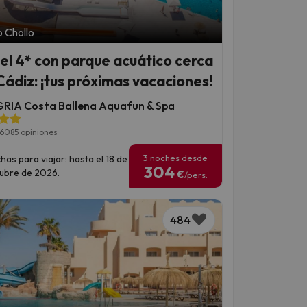
 Chollo
el 4* con parque acuático cerca
Cádiz: ¡tus próximas vacaciones!
RIA Costa Ballena Aquafun & Spa
6085 opiniones
3 noches desde
has para viajar: hasta el 18 de
304
ubre de 2026.
€
/pers.
484