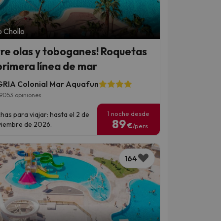
 Chollo
tre olas y toboganes! Roquetas
primera línea de mar
RIA Colonial Mar Aquafun
9053 opiniones
1 noche desde
has para viajar: hasta el 2 de
89
iembre de 2026.
€
/pers.
164