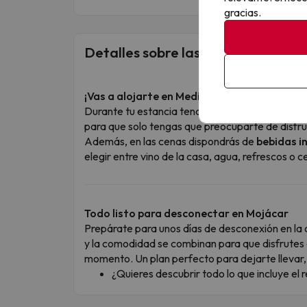
gracias.
Detalles sobre las comidas
¡Vas a alojarte en Media Pensión Plus? ¡Geni
Durante tu estancia tendrás incluidos el
desay
para que solo tengas que preocuparte de disfru
Además, en las cenas dispondrás de
bebidas i
elegir entre vino de la casa, agua, refrescos o
Todo listo para desconectar en Mojácar
Prepárate para unos días de desconexión en la
y la comodidad se combinan para que disfrutes 
momento. Un plan perfecto para dejarte llevar,
¿Quieres descubrir todo lo que incluye el