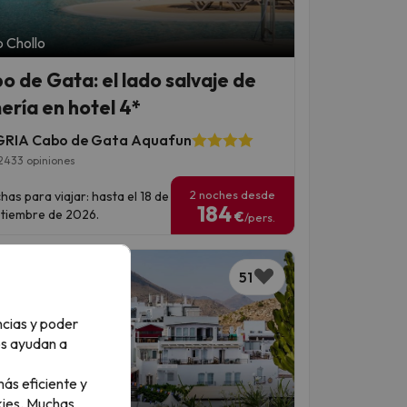
 Chollo
o de Gata: el lado salvaje de
ería en hotel 4*
RIA Cabo de Gata Aquafun
2433 opiniones
2 noches desde
has para viajar: hasta el 18 de
184
tiembre de 2026.
€
/pers.
51
ncias y poder
os ayudan a
ás eficiente y
ies.
Muchas