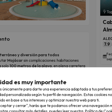
Top
Cab
Alm
ento
ALEG
7.9
Fec
terráneo y diversión para todos
sep
rutar
Mojácar
sin complicaciones: habitaciones
a solo
100 metros de la playa
, en plena carretera
scina exterior, zona Splash con toboganes, juegos
cidad es muy importante
la de juegos, terraza, jardín y restaurante buffet
s únicamente para darte una experiencia adaptada a tus prefere
 de golf Macenas queda a 1 km y el entorno conecta
dad personalizada según tu perfil de navegación. Estas cookies n
íjar.
ido en base a tus intereses y optimizar nuestra web para ti.
 habitaciones, la limpieza y las actividades.
"Aceptar y cerrar", harás que te podamos ofrecer una navegación m
una colección de momentos felices junto al mar.
esitas consultar más detalles, puedes leer nuestra
Política de Cook