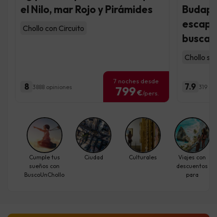
el Nilo, mar Rojo y Pirámides
Budapes
escapa
Chollo con Circuito
busca
Chollo so
7 noches desde
8
7.9
3888 opiniones
319 op
799
€
/pers.
Cumple tus
Ciudad
Culturales
Viajes con
sueños con
descuentos
BuscoUnChollo
para
individuales