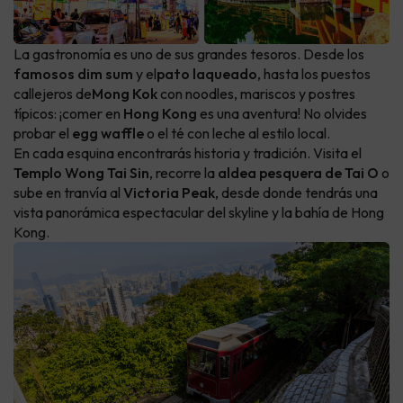
La gastronomía es uno de sus grandes tesoros. Desde los
famosos dim sum
y el
pato laqueado
, hasta los puestos
callejeros de
Mong Kok
con noodles, mariscos y postres
típicos: ¡comer en
Hong Kong
es una aventura! No olvides
probar el
egg waffle
o el té con leche al estilo local.
En cada esquina encontrarás historia y tradición. Visita el
Templo Wong Tai Sin
, recorre la
aldea pesquera de Tai O
o
sube en tranvía al
Victoria Peak
, desde donde tendrás una
vista panorámica espectacular del skyline y la bahía de Hong
Kong.