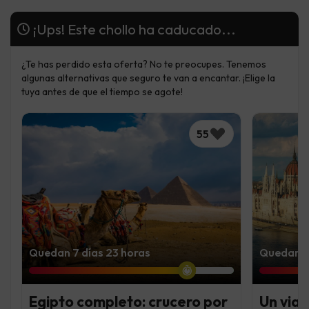
¡Ups! Este chollo ha caducado...
¿Te has perdido esta oferta? No te preocupes. Tenemos
algunas alternativas que seguro te van a encantar. ¡Elige la
tuya antes de que el tiempo se agote!
55
Quedan 7 días 23 horas
Quedan 7
Egipto completo: crucero por
Un viaj