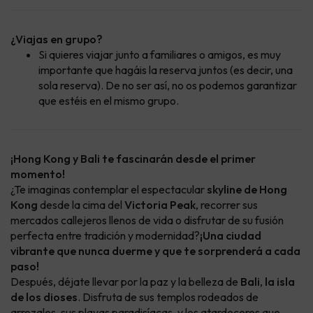
¿Viajas en grupo?
Si quieres viajar junto a familiares o amigos, es muy
importante que hagáis la reserva juntos (es decir, una
sola reserva). De no ser así, no os podemos garantizar
que estéis en el mismo grupo.
¡Hong Kong y Bali te fascinarán desde el primer
momento!
¿Te imaginas contemplar el espectacular
skyline de Hong
Kong
desde la cima del
Victoria Peak
, recorrer sus
mercados callejeros llenos de vida o disfrutar de su fusión
perfecta entre tradición y modernidad?
¡Una ciudad
vibrante que nunca duerme y que te sorprenderá a cada
paso!
Después, déjate llevar por la paz y la belleza de
Bali
,
la isla
de los dioses
. Disfruta de sus templos rodeados de
arrozales, sus playas paradisíacas, y los atardeceres que