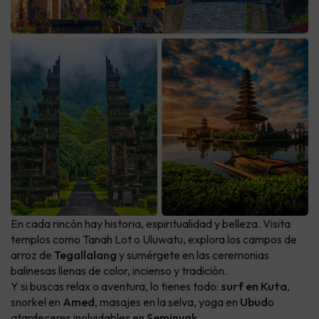
En cada rincón hay historia, espiritualidad y belleza. Visita
templos como Tanah Lot o Uluwatu, explora los campos de
arroz de
Tegallalang
y sumérgete en las ceremonias
balinesas llenas de color, incienso y tradición.
Y si buscas relax o aventura, lo tienes todo:
surf en Kuta
,
snorkel en
Amed
, masajes en la selva, yoga en
Ubud
o
atardeceres inolvidables en
Seminyak
.