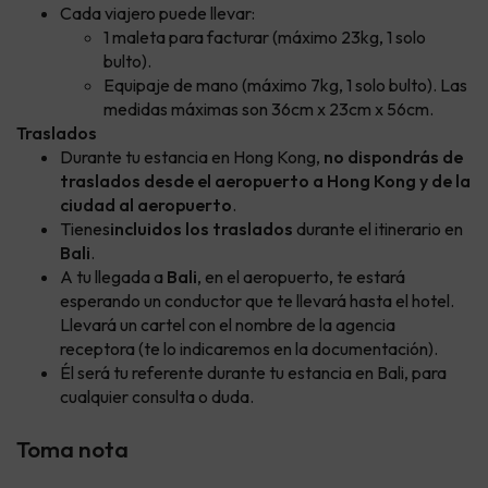
Cada viajero puede llevar:
1 maleta para facturar (máximo 23kg, 1 solo
bulto).
Equipaje de mano (máximo 7kg, 1 solo bulto). Las
medidas máximas son 36cm x 23cm x 56cm.
Traslados
Durante tu estancia en Hong Kong,
no dispondrás de
traslados desde el aeropuerto a Hong Kong y de la
ciudad al aeropuerto
.
Tienes
incluidos los traslados
durante el itinerario en
Bali
.
A tu llegada a
Bali
, en el aeropuerto, te estará
esperando un conductor que te llevará hasta el hotel.
Llevará un cartel con el nombre de la agencia
receptora (te lo indicaremos en la documentación).
Él será tu referente durante tu estancia en Bali, para
cualquier consulta o duda.
Toma nota