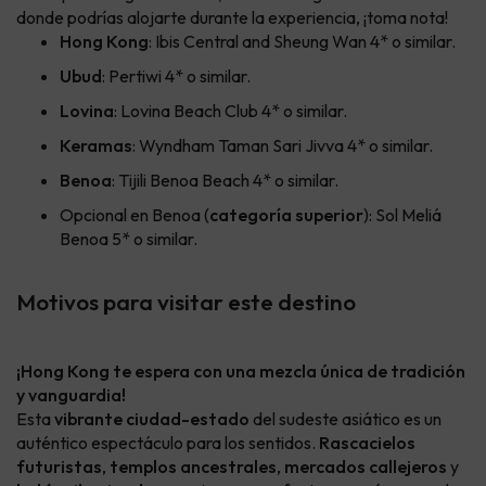
donde podrías alojarte durante la experiencia, ¡toma nota!
Hong Kong
: Ibis Central and Sheung Wan 4* o similar.
Ubud
: Pertiwi 4* o similar.
Lovina
: Lovina Beach Club 4* o similar.
Keramas
: Wyndham Taman Sari Jivva 4* o similar.
Benoa
: Tijili Benoa Beach 4* o similar.
Opcional en Benoa (
categoría superior
): Sol Meliá
Benoa 5* o similar.
Motivos para visitar este destino
¡Hong Kong te espera con una mezcla única de tradición
y vanguardia!
Esta
vibrante ciudad-estado
del sudeste asiático es un
auténtico espectáculo para los sentidos.
Rascacielos
futuristas
,
templos ancestrales
,
mercados callejeros
y