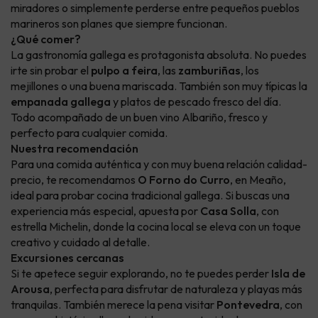
miradores o simplemente perderse entre pequeños pueblos
marineros son planes que siempre funcionan.
¿Qué comer?
La gastronomía gallega es protagonista absoluta. No puedes
irte sin probar el
pulpo a feira
, las
zamburiñas
, los
mejillones o una buena mariscada. También son muy típicas la
empanada gallega
y platos de pescado fresco del día.
Todo acompañado de un buen vino Albariño, fresco y
perfecto para cualquier comida.
Nuestra recomendación
Para una comida auténtica y con muy buena relación calidad-
precio, te recomendamos
O Forno do Curro
, en Meaño,
ideal para probar cocina tradicional gallega. Si buscas una
experiencia más especial, apuesta por
Casa Solla
, con
estrella Michelin, donde la cocina local se eleva con un toque
creativo y cuidado al detalle.
Excursiones cercanas
Si te apetece seguir explorando, no te puedes perder
Isla de
Arousa
, perfecta para disfrutar de naturaleza y playas más
tranquilas. También merece la pena visitar
Pontevedra
, con