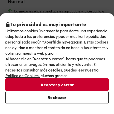
Normal
Lo mejor es el personal que es agradable y la cercanía a
centros de interés.
Tu privacidad es muy importante
Lo peor las habitaciones que cuentan con solo un
Utilizamos cookies únicamente para darte una experiencia
enchufe en la pared alejado de la cama, además el
No llegas tarde: llegas al siguiente.
adaptada a tus preferencias y poder mostrarte publicidad
descanso es difícil debido a los portazos que hay que dar
Este chollo ya ha caducado, pero cada día lanzamos
personalizada según tu perfil de navegación. Estas cookies
para cerrar las puertas, el ruido de las cañerías y la
gente constantemente hablando desde las 7 de la
nuevas oportunidades para viajar mejor y pagar
nos ayudan a mostrar el contenido en base a tus intereses y
mañana en los pasillos. En cuanto a la comida del buffet
optimizar nuestra web para ti.
menos.
muy poca variedad.
Al hacer clic en "Aceptar y cerrar", harás que te podamos
Apúntate y que el próximo no se te escape.
ofrecer una navegación más eficiente y relevante. Si
necesitas consultar más detalles, puedes leer nuestra
Pon tu mejor e-mail
Política de Cookies.
Muchas gracias.
Fer
6.9
Agosto 2025
Aceptar y cerrar
Bien
Ya estoy suscrito
Rechazar
Al suscribirte, confirmas haber leído y estar de acuerdo con la
Aperitivos en las cenas,algunos productos como las
Política de Privacidad
patatas, pan y alguna carne y pescado. Personal del