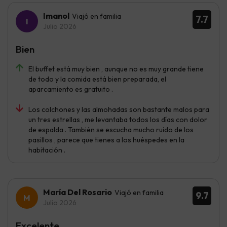
Imanol
Viajó en familia
7.7
Julio 2026
Bien
El buffet está muy bien , aunque no es muy grande tiene
de todo y la comida está bien preparada, el
aparcamiento es gratuito .
Los colchones y las almohadas son bastante malos para
un tres estrellas , me levantaba todos los días con dolor
de espalda . También se escucha mucho ruido de los
pasillos , parece que tienes a los huéspedes en la
habitación .
María Del Rosario
Viajó en familia
9.7
Julio 2026
Excelente