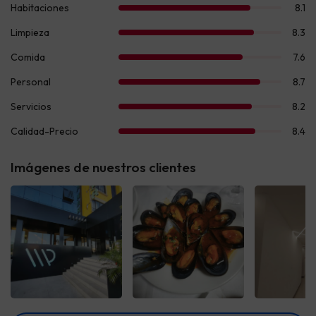
Imágenes de nuestros clientes
Ver todas
Ver todas
Ver t