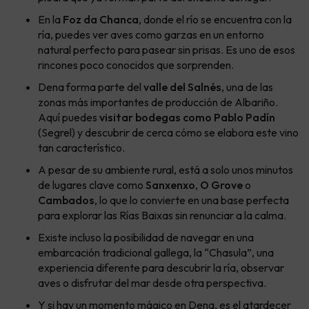
En la
Foz da Chanca
, donde el río se encuentra con la
ría, puedes ver aves como garzas en un entorno
natural perfecto para pasear sin prisas. Es uno de esos
rincones poco conocidos que sorprenden.
Dena forma parte del
valle del Salnés
, una de las
zonas más importantes de producción de Albariño.
Aquí puedes
visitar bodegas como Pablo Padín
(Segrel) y descubrir de cerca cómo se elabora este vino
tan característico.
A pesar de su ambiente rural, está a solo unos minutos
de lugares clave como
Sanxenxo
,
O Grove
o
Cambados
, lo que lo convierte en una base perfecta
para explorar las Rías Baixas sin renunciar a la calma.
Existe incluso la posibilidad de navegar en una
embarcación tradicional gallega, la “Chasula”, una
experiencia diferente para descubrir la ría, observar
aves o disfrutar del mar desde otra perspectiva.
Y si hay un momento mágico en Dena, es el atardecer