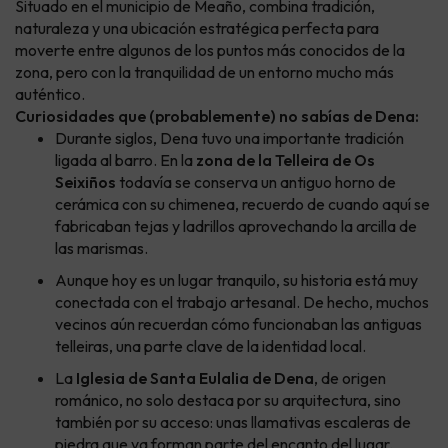
Situado en el municipio de Meaño, combina tradición,
naturaleza y una ubicación estratégica perfecta para
moverte entre algunos de los puntos más conocidos de la
zona, pero con la tranquilidad de un entorno mucho más
auténtico.
Curiosidades que (probablemente) no sabías de Dena:
Durante siglos, Dena tuvo una importante tradición
ligada al barro. En la
zona de la Telleira de Os
Seixiños
todavía se conserva un antiguo horno de
cerámica con su chimenea, recuerdo de cuando aquí se
fabricaban tejas y ladrillos aprovechando la arcilla de
las marismas.
Aunque hoy es un lugar tranquilo, su historia está muy
conectada con el trabajo artesanal. De hecho, muchos
vecinos aún recuerdan cómo funcionaban las antiguas
telleiras, una parte clave de la identidad local.
La
Iglesia de Santa Eulalia de Dena
, de origen
románico, no solo destaca por su arquitectura, sino
también por su acceso: unas llamativas escaleras de
piedra que ya forman parte del encanto del lugar.