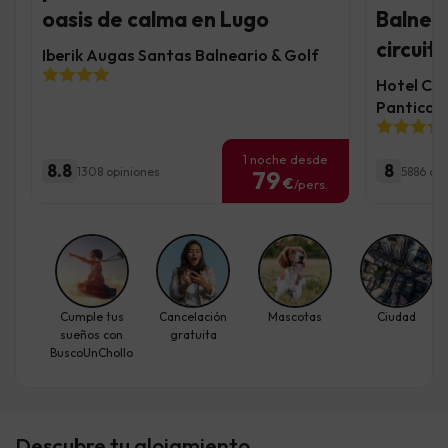
oasis de calma en Lugo
Balnea
circuit
Iberik Augas Santas Balneario & Golf
Hotel Con
Panticos
1 noche desde
8.8
8
1308 opiniones
5886 op
79
€
/pers.
Cumple tus
Cancelación
Mascotas
Ciudad
sueños con
gratuita
BuscoUnChollo
Descubre tu alojamiento