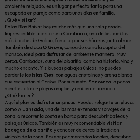
ambiente relajado, es un lugar perfecto tanto para una
escapada en pareja como para unos días en familia.
¿Qué visitar?
En las Rías Baixas hay mucho más que una sola parada.
Imprescindible acercarse a
Combarro
, uno de los pueblos
más bonitos de Galicia, famoso por sus hórreos junto al mar.
También destaca
O Grove
, conocido como la capital del
marisco, ideal para disfrutar del ambiente marinero. Muy
cerca, Cambados, cuna del albariño, combina historia, vino y
mucho encanto. Y si buscas paisajes únicos, no puedes
perderte las
Islas Cíes
, con aguas cristalinas y arena blanca
que recuerdan al Caribe. Por supuesto,
Sanxenxo
, a pocos
minutos, ofrece playas amplias y ambiente animado.
¿Qué hacer?
Aquí el plan es disfrutar sin prisas. Puedes relajarte en playas
como
A Lanzada
, una de las más extensas y salvajes de la
zona, o recorrer la costa en barco para descubrir bateas y
paisajes únicos. También es muy recomendable
visitar
bodegas de albariño
y conocer de cerca la tradición
vinícola de la zona. Pasear por mercados locales, descubrir