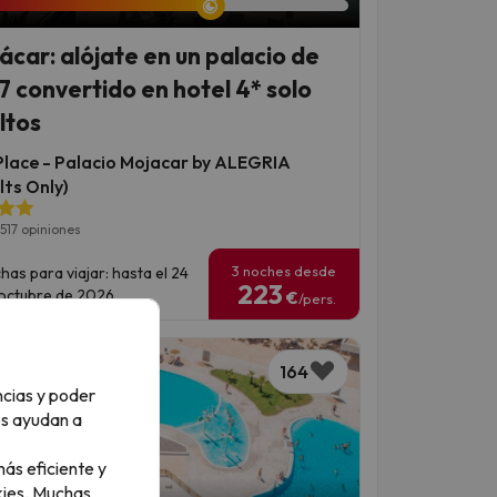
ácar: alójate en un palacio de
7 convertido en hotel 4* solo
ltos
Place - Palacio Mojacar by ALEGRIA
lts Only)
517 opiniones
3 noches desde
has para viajar: hasta el 24
223
octubre de 2026.
€
/pers.
164
ncias y poder
os ayudan a
ás eficiente y
ies.
Muchas