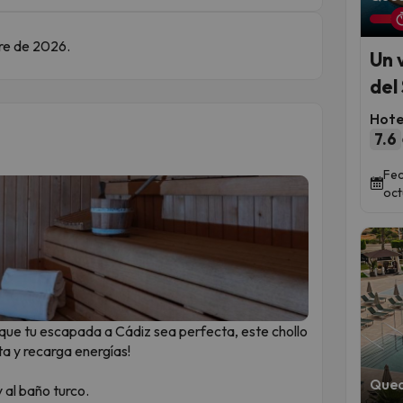
bre de 2026.
Un 
del 
Hote
7.6
Fec
oct
que tu escapada a Cádiz sea perfecta, este chollo
ta y recarga energías!
Qued
 al baño turco.