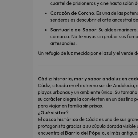
cuartel de prisioneros y cine hasta salón d
Corazón de Corcho
: Es una de las pote
senderos es descubrir el arte ancestral d
Santuario del Sabor
: Su aldea marinera
comarca. No te vayas sin probar sus famo
artesanales.
Un refugio de luz mecida por el azul y el verde 
Cádiz: historia, mar y sabor andaluz en cad
Cádiz, situada en el extremo sur de Andalucía, 
playas urbanas y un ambiente único. Su tamaño 
su carácter alegre la convierten en un destino
para viajar en familia sin prisas.
¿Qué visitar?
El
casco histórico
de Cádiz es uno de sus grand
protagonista gracias a su cúpula dorada visible
encuentra el
Barrio del Pópulo
, el más antiguo