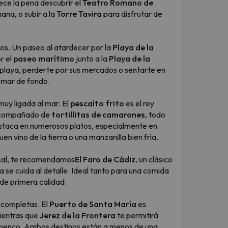
ce la pena descubrir el
Teatro Romano de
ana, o subir a la
Torre Tavira
para disfrutar de
ados. Un paseo al atardecer por la
Playa de la
r el
paseo marítimo
junto a la
Playa de la
la playa, perderte por sus mercados o sentarte en
l mar de fondo.
muy ligada al mar. El
pescaíto frito
es el rey
, acompañado de
tortillitas de camarones
, todo
taca en numerosos platos, especialmente en
n vino de la tierra o una manzanilla bien fría.
ocal, te recomendamos
El Faro de Cádiz
, un clásico
a se cuida al detalle. Ideal tanto para una comida
de primera calidad.
completas. El
Puerto de Santa María
es
mientras que
Jerez de la Frontera
te permitirá
flamenco. Ambos destinos están a menos de una