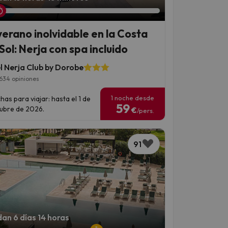
verano inolvidable en la Costa
Sol: Nerja con spa incluido
l Nerja Club by Dorobe
634 opiniones
1 noche desde
has para viajar: hasta el 1 de
59
ubre de 2026.
€
/pers.
91
an 6 días 14 horas