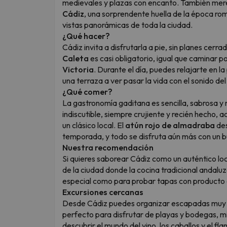
medievales y plazas con encanto. También mere
Cádiz
, una sorprendente huella de la época rom
vistas panorámicas de toda la ciudad.
¿Qué hacer?
Cádiz invita a disfrutarla a pie, sin planes cerr
Caleta
es casi obligatorio, igual que caminar po
Victoria
. Durante el día, puedes relajarte en 
una terraza a ver pasar la vida con el sonido de
¿Qué comer?
La gastronomía gaditana es sencilla, sabrosa y 
indiscutible, siempre crujiente y recién hecho
un clásico local. El
atún rojo de almadraba
des
temporada, y todo se disfruta aún más con un bue
Nuestra recomendación
Si quieres saborear Cádiz como un auténtico l
de la ciudad donde la cocina tradicional andaluz
especial como para probar tapas con producto 
Excursiones cercanas
Desde Cádiz puedes organizar escapadas muy 
perfecto para disfrutar de playas y bodegas, 
descubrir el mundo del vino, los caballos y el 