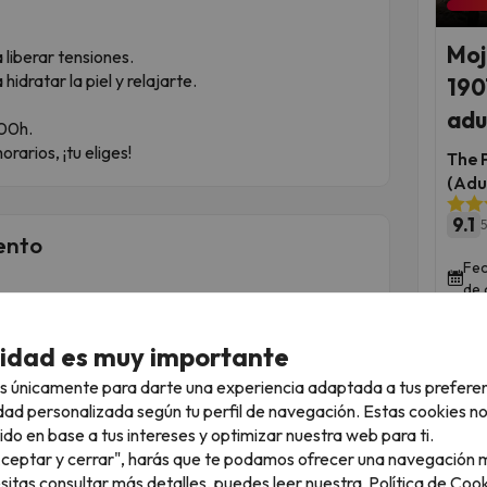
Moj
 liberar tensiones.
idratar la piel y relajarte.
190
adu
:00h.
orarios, ¡tu eliges!
The 
(Adu
9.1
5
ento
Fec
de 
 calma entre el mar y la montaña
adas para satisfacer todas tus necesidades. Las
cidad es muy importante
ncia placentera, con opciones que incluyen aire
nte acogedor.
s únicamente para darte una experiencia adaptada a tus prefere
dad personalizada según tu perfil de navegación. Estas cookies n
sfrutar de una
piscina exterior
, un
área infantil
ido en base a tus intereses y optimizar nuestra web para ti.
to las 24 horas, y una
zona de bienestar
con
"Aceptar y cerrar", harás que te podamos ofrecer una navegación m
orte, el hotel ofrece pistas de pádel y se
esitas consultar más detalles, puedes leer nuestra
Política de Cook