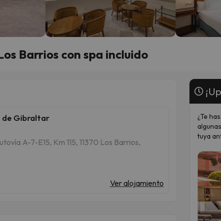
Los Barrios con spa incluido
¡Up
¿Te has
de Gibraltar
algunas
tuya an
ovía A-7-E15, Km 115, 11370 Los Barrios,
Ver alojamiento