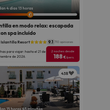
an 4 días 13 horas
antilla en modo relax: escapada
con spa incluido
9.1
Islantilla Resort
710 opiniones
2 noches desde
has para viajar: hasta el 21 de
188
iembre de 2026.
€
/pers.
438
an 15 horas 45 minutos