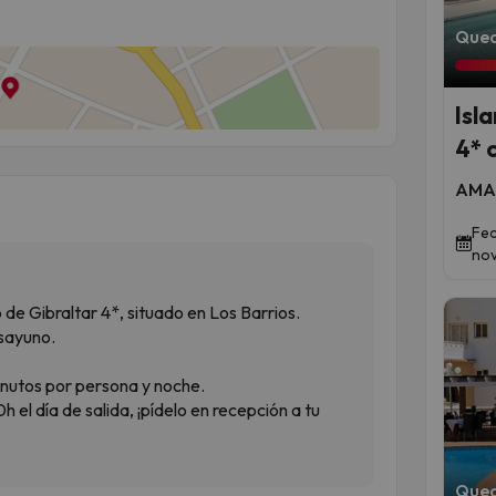
Qued
Isl
4* 
AMA 
Fec
nov
 Gibraltar 4*, situado en Los Barrios.
sayuno.
inutos por persona y noche.
0h el día de salida, ¡pídelo en recepción a tu
Qued