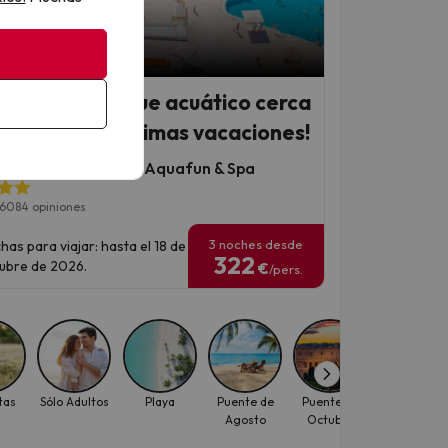
 Chollo
el 4* con parque acuático cerca
Cádiz: ¡tus próximas vacaciones!
RIA Costa Ballena Aquafun & Spa
6084 opiniones
3 noches desde
has para viajar: hasta el 18 de
322
ubre de 2026.
€
/pers.
tas
Sólo Adultos
Playa
Puente de
Puente de
Puente de
Agosto
Octubre
Noviembre