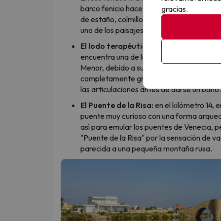
barco fenicio hace unos 2.600 años. Los a
gracias.
de estaño, colmillos de elefante con inscri
uno de los paisajes más bonitos de la zona
El lodo terapéutico de Las Charcas:
muy
encuentra una de las mayores zonas de lod
Menor, debido a su alta salinidad y al sol,
completamente gratuito ver a la gente em
las articulaciones antes de darse un baño.
El Puente de la Risa:
en el kilómetro 14, 
puente muy curioso con una forma arqu
así para emular los puentes de Venecia, p
"Puente de la Risa" por la sensación de v
parecida a una pequeña montaña rusa.