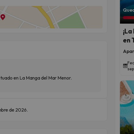
Qued
¡La
en 
Apar
Fec
sep
situado en La Manga del Mar Menor.
embre de 2026.