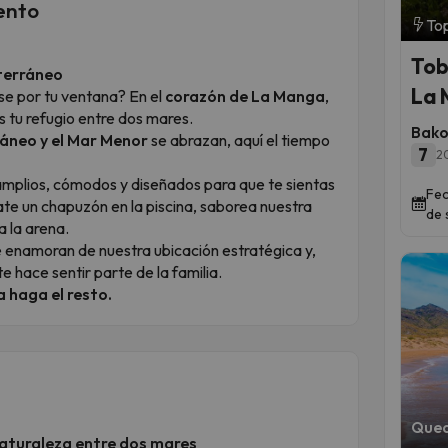
ento
Top
Tob
iterráneo
La 
ose por tu ventana? En el
corazón de La Manga
,
s tu refugio entre dos mares.
Bako
áneo y el Mar Menor
se abrazan, aquí el tiempo
7
2
amplios, cómodos y diseñados para que te sientas
Fec
ate un chapuzón en la piscina, saborea nuestra
de 
 la arena.
e enamoran de nuestra ubicación estratégica y,
e hace sentir parte de la familia.
a haga el resto.
Qued
naturaleza entre dos mares