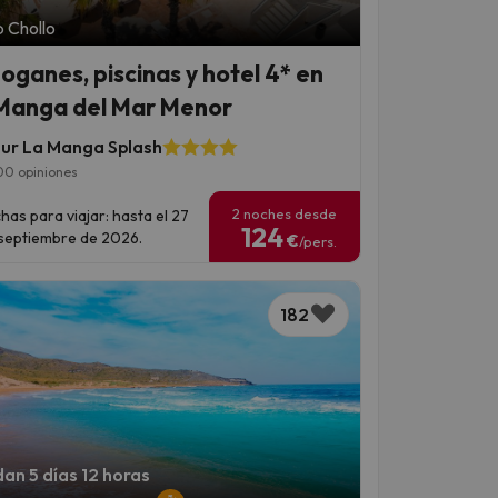
 Chollo
oganes, piscinas y hotel 4* en
Manga del Mar Menor
ur La Manga Splash
00 opiniones
2 noches desde
has para viajar: hasta el 27
124
septiembre de 2026.
€
/pers.
182
an 5 días 12 horas