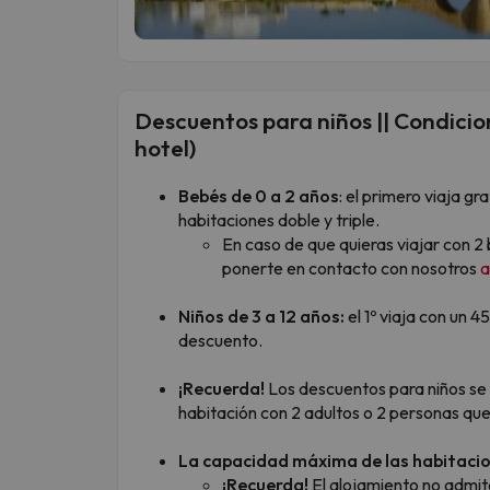
Descuentos para niños || Condicion
hotel)
Bebés de 0 a 2 años
: el primero viaja g
habitaciones doble y triple.
En caso de que quieras viajar con 2
ponerte en contacto con nosotros
a
Niños de 3 a 12 años:
el 1º viaja con un 
descuento.
¡Recuerda!
Los descuentos para niños se
habitación con 2 adultos o 2 personas que
La capacidad máxima de las habitaci
¡Recuerda!
El alojamiento no admite