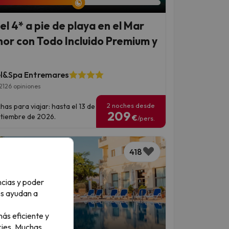
el 4* a pie de playa en el Mar
or con Todo Incluido Premium y
l&Spa Entremares
2126 opiniones
2 noches desde
has para viajar: hasta el 13 de
209
tiembre de 2026.
€
/pers.
418
ncias y poder
os ayudan a
ás eficiente y
an 1 día 8 horas
ies.
Muchas