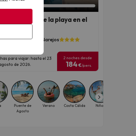
el 4* a 300m de la playa en el
 Menor
l Monarque Costa Narejos
3974 opiniones
2 noches desde
has para viajar: hasta el 23
184
agosto de 2026.
€
/pers.
a
Puente de
Verano
Costa Cálida
Niños
Spa
Agosto