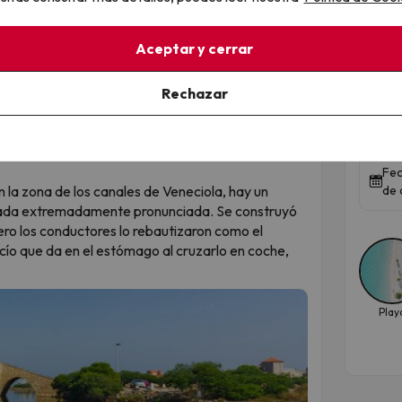
rqueólogos encontraron allí un tesoro de lingotes
pciones y cerámicas. Hoy, el perfil de esta isla es
Aceptar y cerrar
.
Hot
Mar
 cerca, en la zona norte (en Lo Pagán), se
Rechazar
oterapia al aire libre de Europa. El agua del Mar
Hote
 genera un lodo en el fondo rico en minerales. Es
8.8
badurnarse de arriba a abajo para cuidar la piel y
Fec
en la zona de los canales de Veneciola, hay un
de 
eada extremadamente pronunciada. Se construyó
ero los conductores lo rebautizaron como el
acío que da en el estómago al cruzarlo en coche,
Play