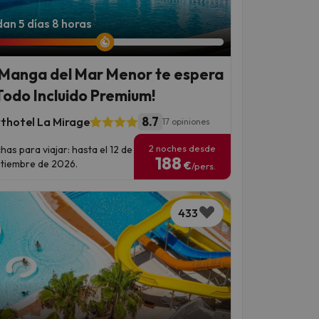
an 5 días 8 horas
 Manga del Mar Menor te espera
Todo Incluido Premium!
8.7
thotel La Mirage
17 opiniones
2 noches desde
has para viajar: hasta el 12 de
188
tiembre de 2026.
€
/pers.
433