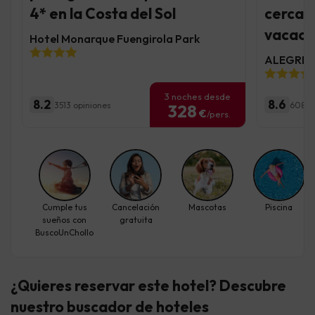
4* en la Costa del Sol
cerca d
vacaci
Hotel Monarque Fuengirola Park
ALEGRIA 
3 noches desde
8.2
8.6
3513 opiniones
6085 
328
€
/pers.
Cumple tus
Cancelación
Mascotas
Piscina
sueños con
gratuita
BuscoUnChollo
¿Quieres reservar este hotel? Descubre
nuestro buscador de hoteles