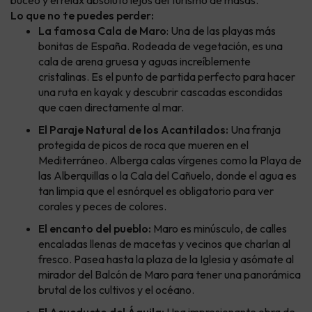
buceo y el relax absoluto lejos del turismo de masas.
Lo que no te puedes perder:
La famosa Cala de Maro
: Una de las playas más
bonitas de España. Rodeada de vegetación, es una
cala de arena gruesa y aguas increíblemente
cristalinas. Es el punto de partida perfecto para hacer
una ruta en kayak y descubrir cascadas escondidas
que caen directamente al mar.
El Paraje Natural de los Acantilados:
Una franja
protegida de picos de roca que mueren en el
Mediterráneo. Alberga calas vírgenes como la Playa de
las Alberquillas o la Cala del Cañuelo, donde el agua es
tan limpia que el esnórquel es obligatorio para ver
corales y peces de colores.
El encanto del pueblo:
Maro es minúsculo, de calles
encaladas llenas de macetas y vecinos que charlan al
fresco. Pasea hasta la plaza de la Iglesia y asómate al
mirador del Balcón de Maro para tener una panorámica
brutal de los cultivos y el océano.