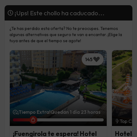
¡Ups! Este chollo ha caducado...
¿Te has perdido esta oferta? No te preocupes. Tenemos
algunas alternativas que seguro te van a encantar. ¡Elige la
tuya antes de que el tiempo se agote!
145
¡Tiempo Extra!
Quedan 1 día 23 horas
Top Cho
¡Fuengirola te espera! Hotel
Hotel 