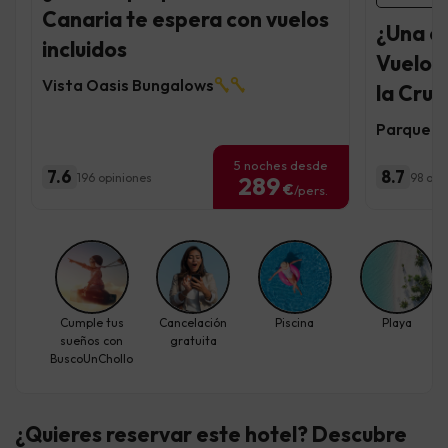
Canaria te espera con vuelos
¿Una e
incluidos
Vuelos 
Vista Oasis Bungalows
la Cruz
Parque V
5 noches desde
7.6
8.7
196 opiniones
98 opi
289
€
/pers.
Cumple tus
Cancelación
Piscina
Playa
sueños con
gratuita
BuscoUnChollo
¿Quieres reservar este hotel? Descubre