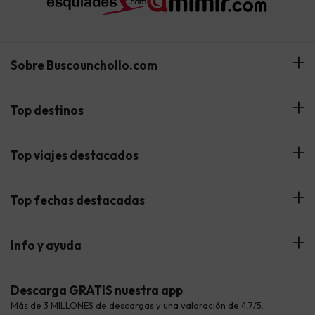
Sobre Buscounchollo.com
¿Quiénes somos?
Top destinos
Tarjeta Regalo
Hoteles Andalucía
Top viajes destacados
Buscounchollo en los medios
Hoteles Andorra
Blog
Viajes con Niños
Top fechas destacadas
Hoteles Cataluña
Web Corporativa
Viajes de Ciudad
Hoteles Portugal
Verano
Info y ayuda
Proveedores
Viajes de Novios
Hoteles Valencia
Puente de Agosto
Opiniones de nuestros clientes
Viajes con mascotas
Contáctanos
Descarga GRATIS nuestra app
Hoteles Galicia
Vacaciones en Agosto
Más de 3 MILLONES de descargas y una valoración de 4,7/5.
Viajes para grupos
Chollos con Todo Incluido
Preguntas frecuentes