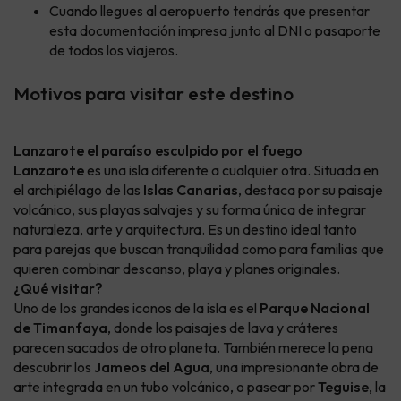
Cuando llegues al aeropuerto tendrás que presentar
esta documentación impresa junto al DNI o pasaporte
de todos los viajeros.
Motivos para visitar este destino
Lanzarote el paraíso esculpido por el fuego
Lanzarote
es una isla diferente a cualquier otra. Situada en
el archipiélago de las
Islas Canarias
, destaca por su paisaje
volcánico, sus playas salvajes y su forma única de integrar
naturaleza, arte y arquitectura. Es un destino ideal tanto
para parejas que buscan tranquilidad como para familias que
quieren combinar descanso, playa y planes originales.
¿Qué visitar?
Uno de los grandes iconos de la isla es el
Parque Nacional
de Timanfaya
, donde los paisajes de lava y cráteres
parecen sacados de otro planeta. También merece la pena
descubrir los
Jameos del Agua
, una impresionante obra de
arte integrada en un tubo volcánico, o pasear por
Teguise
, la