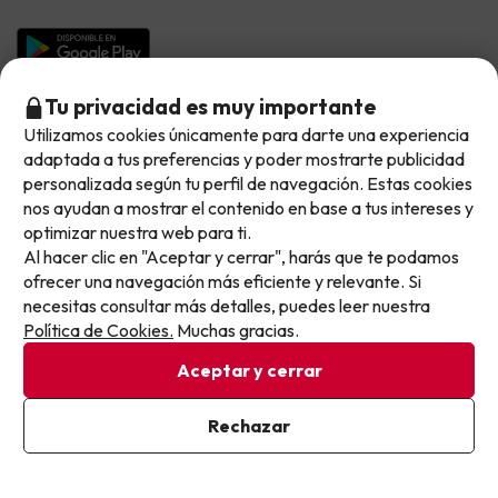
Hoteles en Islas
Vacaciones en Septiembre
Chollos en la playa
Hoteles Salou
Vacaciones en Octubre
Chollos con Vuelo Incluido
Tu privacidad es muy importante
Vacaciones en Noviembre
Hoteles con toboganes
Utilizamos cookies únicamente para darte una experiencia
No llegas tarde: llegas al siguiente.
adaptada a tus preferencias y poder mostrarte publicidad
Este chollo ya ha caducado, pero cada día lanzamos
Selección de la Newsletter
personalizada según tu perfil de navegación. Estas cookies
nuevas oportunidades para viajar mejor y pagar
nos ayudan a mostrar el contenido en base a tus intereses y
Métodos de pago disponibles
Los favoritos de nuestros clientes
optimizar nuestra web para ti.
menos.
Al hacer clic en "Aceptar y cerrar", harás que te podamos
Apúntate y que el próximo no se te escape.
ofrecer una navegación más eficiente y relevante. Si
necesitas consultar más detalles, puedes leer nuestra
Pon tu mejor e-mail
Política de Cookies.
Muchas gracias.
Condiciones generales
Aceptar y cerrar
Privacidad datos
Política de cookies
Ya estoy suscrito
Rechazar
Al suscribirte, confirmas haber leído y estar de acuerdo con la
Viajes para ti S.L.U. Copyright © Buscounchollo.com 2010 -
Política de Privacidad
2026