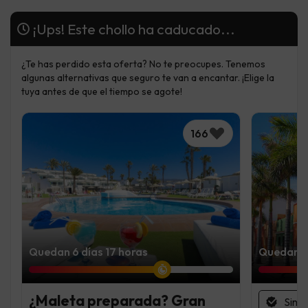
¡Ups! Este chollo ha caducado...
¿Te has perdido esta oferta? No te preocupes. Tenemos
algunas alternativas que seguro te van a encantar. ¡Elige la
tuya antes de que el tiempo se agote!
166
Quedan 6 días 17 horas
Quedan 2 
¿Maleta preparada? Gran
Sin 