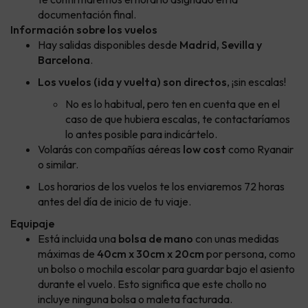
documentación final.
Información sobre los vuelos
Hay salidas disponibles desde
Madrid, Sevilla y
Barcelona
.
Los vuelos (ida y vuelta) son directos
, ¡sin escalas!
No es lo habitual, pero ten en cuenta que en el
caso de que hubiera escalas, te contactaríamos
lo antes posible para indicártelo.
Volarás con compañías aéreas
low cost
como Ryanair
o similar.
Los horarios de los vuelos te los enviaremos 72 horas
antes del día de inicio de tu viaje.
Equipaje
Está incluida una
bolsa de mano
con unas medidas
máximas de
40cm x 30cm x 20cm
por persona, como
un bolso o mochila escolar para guardar bajo el asiento
durante el vuelo. Esto significa que este chollo no
incluye ninguna bolsa o maleta facturada.