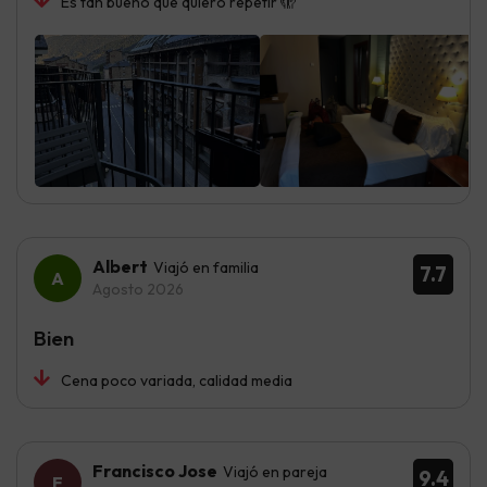
Es tan bueno que quiero repetir 🫣
Albert
Viajó en familia
7.7
Agosto 2026
Bien
Cena poco variada, calidad media
Francisco Jose
Viajó en pareja
9.4