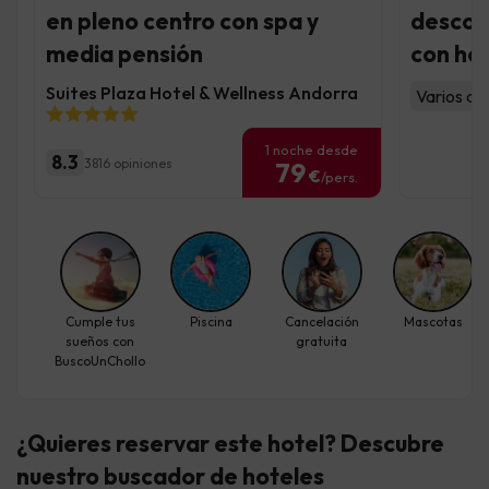
en pleno centro con spa y
descon
media pensión
con hot
Suites Plaza Hotel & Wellness Andorra
Varios al
1 noche desde
8.3
3816 opiniones
79
€
/pers.
Cumple tus
Piscina
Cancelación
Mascotas
sueños con
gratuita
BuscoUnChollo
¿Quieres reservar este hotel? Descubre
nuestro buscador de hoteles