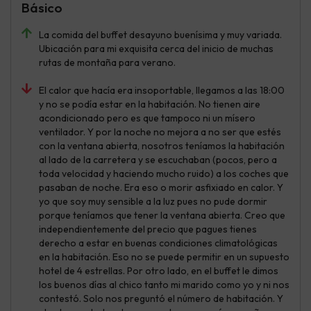
Básico
La comida del buffet desayuno buenísima y muy variada.
Ubicación para mi exquisita cerca del inicio de muchas
rutas de montaña para verano.
El calor que hacía era insoportable, llegamos a las 18:00
y no se podía estar en la habitación. No tienen aire
acondicionado pero es que tampoco ni un mísero
ventilador. Y por la noche no mejora a no ser que estés
con la ventana abierta, nosotros teníamos la habitación
al lado de la carretera y se escuchaban (pocos, pero a
toda velocidad y haciendo mucho ruido) a los coches que
pasaban de noche. Era eso o morir asfixiado en calor. Y
yo que soy muy sensible a la luz pues no pude dormir
porque teníamos que tener la ventana abierta. Creo que
independientemente del precio que pagues tienes
derecho a estar en buenas condiciones climatológicas
en la habitación. Eso no se puede permitir en un supuesto
hotel de 4 estrellas. Por otro lado, en el buffet le dimos
los buenos días al chico tanto mi marido como yo y ni nos
contestó. Solo nos preguntó el número de habitación. Y