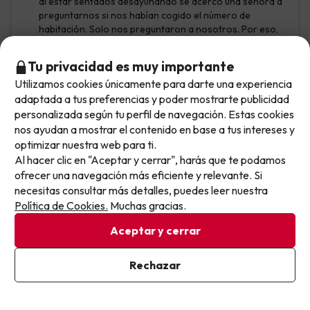
al estar sentados desayunando se acercó una señora a
preguntarnos si nos habían cogido el número de
habitación. Solo nos preguntaron a nosotros. Por eso,
no puedo recomendar este hotel y mi nota es un 4/10.
Tu privacidad es muy importante
Utilizamos cookies únicamente para darte una experiencia
No llegas tarde: llegas al siguiente.
adaptada a tus preferencias y poder mostrarte publicidad
P.
9.4
Este chollo ya ha caducado, pero cada día lanzamos
personalizada según tu perfil de navegación. Estas cookies
Julio 2026
nuevas oportunidades para viajar mejor y pagar
nos ayudan a mostrar el contenido en base a tus intereses y
optimizar nuestra web para ti.
Excelente
menos.
Al hacer clic en "Aceptar y cerrar", harás que te podamos
Apúntate y que el próximo no se te escape.
Desayuno increíble, rutas por montaña con guía diarias
ofrecer una navegación más eficiente y relevante. Si
incluidas. Vistas preciosas a pie de pista, trabajadores
necesitas consultar más detalles, puedes leer nuestra
Pon tu mejor e-mail
muy amables.
Política de Cookies.
Muchas gracias.
El colchón es demasiado blando y no hay otra opción, el
Aceptar y cerrar
parking es de pago (en toda Andorra se paga parking
vayas donde vayas y no es nada barato)
Ya estoy suscrito
Rechazar
Al suscribirte, confirmas haber leído y estar de acuerdo con la
Política de Privacidad