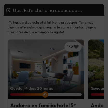
¡Ups! Este chollo ha caducado...
¿Te has perdido esta oferta? No te preocupes. Tenemos
algunas alternativas que seguro te van a encantar. ¡Elige la
tuya antes de que el tiempo se agote!
132
Quedan 4 días 20 horas
Quedan 4 
Andorra en familia: hotel 5*
Andorra