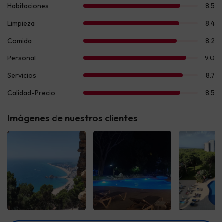
Imágenes de nuestros clientes
Ver todas
Ver todas
Ver t