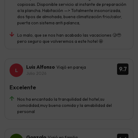
copiosas. Disponible servicio al instante de preparación
a la plancha. Habitación —> Totalmente insonorizada,
dos tipos de almohada, buena climatización frio/calor,
puerta con sistema anti palanca,
Lo malo, que se nos han acabado las vacaciones 🥲🥹
pero seguro que volveremos a este hotel 🤩
Luis Alfonso
Viajó en pareja
9.7
Julio 2026
Excelente
Nos ha encantado la tranquilidad del hotel,su
comodidad,muy buena comida y la amabilidad del
personal
Gonzalo
Viajó en familia