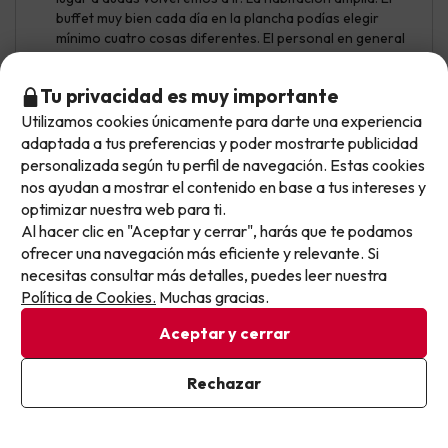
buffet muy bien cada día en la plancha podías elegir
mínimo cuatro cosas diferentes. El personal en general
muy amable los del restaurante súper amables. Tiene dos
piscinas la de la zona de los niños increíble con una
Tu privacidad es muy importante
amplia zona de césped y sombra. Zonas comunes
amplias y muy limpias
Utilizamos cookies únicamente para darte una experiencia
No llegas tarde: llegas al siguiente.
adaptada a tus preferencias y poder mostrarte publicidad
Por mencionar algo negativo sería el aparcamiento que
Este chollo ya ha caducado, pero cada día lanzamos
personalizada según tu perfil de navegación. Estas cookies
tuvimos que pagar todos los días zona azul. Pero esto ya
nuevas oportunidades para viajar mejor y pagar
nos ayudan a mostrar el contenido en base a tus intereses y
no depende de ellos
optimizar nuestra web para ti.
menos.
Al hacer clic en "Aceptar y cerrar", harás que te podamos
Apúntate y que el próximo no se te escape.
ofrecer una navegación más eficiente y relevante. Si
necesitas consultar más detalles, puedes leer nuestra
Francisco
Viajó con amigos
5
Pon tu mejor e-mail
Política de Cookies.
Muchas gracias.
Junio 2026
Aceptar y cerrar
Normal
Ya estoy suscrito
Rechazar
Las habitaciones para ir en pareja están muy guay. La
Al suscribirte, confirmas haber leído y estar de acuerdo con la
ubicación un poco a las afueras pero bien también.
Política de Privacidad
El buffet malísimo. No había nada que estuviera bueno,