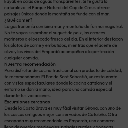
kayak en calas de aguas transparentes. Si te gusta la
naturaleza, el Parque Natural del Cap de Creus ofrece
paisajes únicos donde la montaña se funde con el mar.
¿Qué comer?
La gastronomía combina mar y montaña de forma magistral.
No te vayas sin probar el suquet de peix, los arroces
marineros o el pescado fresco del día. En el interior destacan
los platos de carne y embutidos, mientras que el aceite de
oliva y los vinos del Empordà acompañan a la perfección
cualquier comida.
Nuestra recomendación
Para disfrutar de cocina tradicional con producto de calidad,
te recomendamos El Far de Sant Sebastià, un restaurante
con vistas espectaculares donde la cocina catalana y el
entorno se dan la mano, ideal para una comida especial
durante tus vacaciones.
Excursiones cercanas
Desde la Costa Brava es muy fácil visitar Girona, con uno de
los cascos antiguos mejor conservados de Cataluña. Otra
escapada muy recomendable es Empordà, una comarca
llena de pueblos medievales, paisajes rurales y bodegas,