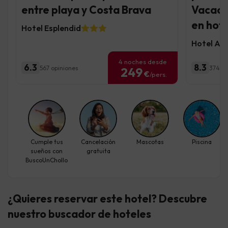
entre playa y Costa Brava
Vacaci
en hote
Hotel Esplendid
Hotel AL
4 noches desde
6.3
8.3
567 opiniones
374 op
249
€
/pers.
Cumple tus
Cancelación
Mascotas
Piscina
sueños con
gratuita
BuscoUnChollo
¿Quieres reservar este hotel? Descubre
nuestro buscador de hoteles