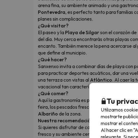
arena fina, su ambiente animado y una gastron
Pontevedra
, es perfecto tanto para familias
planes sin complicaciones.
¿Qué visitar?
El paseo y la
Playa de Silgar
son el corazón de 
del día. Muy cerca encontrarás otras playas c
encanto. También merece la pena acercarse al p
que define al municipio.
¿Qué hacer?
Sanxenxo invita a combinar días de playa con pa
para practicar deportes acuáticos, dar una vuel
una terraza con vistas al
Atlántico
. Al caer la
vacacional tan característico.
¿Qué comer?
Tu priva
Aquí la gastronomía es protagonista. No pueden
feira, los pescados frescos y los arroces mari
Utilizamos cookie
Albariño
de la zona.
mostrarte publici
Nuestra recomendación
mostrar el conten
Si quieres disfrutar de cocina gallega bien hec
Al hacer clic en 
fresco y su ambiente cercano.
relevante. Si nec