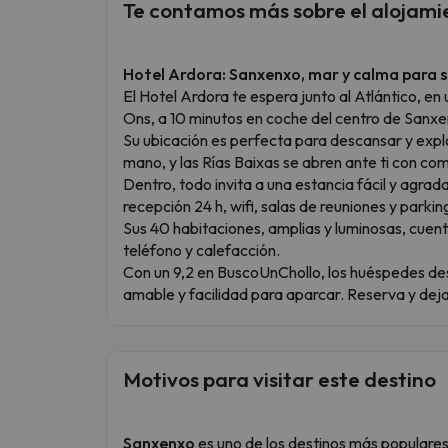
Te contamos más sobre el alojami
Hotel Ardora: Sanxenxo, mar y calma para s
El Hotel Ardora te espera junto al Atlántico, en u
Ons, a 10 minutos en coche del centro de Sanxenx
Su ubicación es perfecta para descansar y exp
mano, y las Rías Baixas se abren ante ti con co
Dentro, todo invita a una estancia fácil y agrada
recepción 24 h, wifi, salas de reuniones y parkin
Sus 40 habitaciones, amplias y luminosas, cuen
teléfono y calefacción.
Con un 9,2 en BuscoUnChollo, los huéspedes des
amable y facilidad para aparcar. Reserva y deja
Motivos para visitar este destino
Sanxenxo
es uno de los destinos más populares