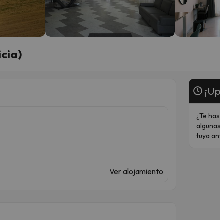
icia)
¡Up
¿Te has
algunas
tuya an
Ver alojamiento