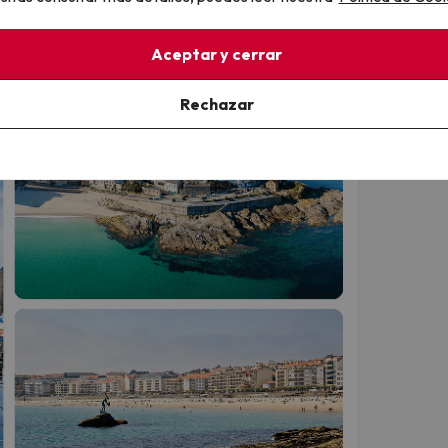
, famoso por sus hórreos junto al mar, o
O Grove
,
os mejores lugares para disfrutar del marisco
Aceptar y cerrar
Rechazar