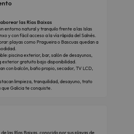
ento
aborear las Rías Baixas
n entorno natural y tranquilo frente a las Islas
o y con fácil acceso a la vía rápida del Salnés.
lorar: playas como Pragueira o Bascuas quedan a
modidad.
ble: piscina exterior, bar, salón de desayunos,
g exterior gratuito bajo disponibilidad.
tan con balcón, baño propio, secador, TV LCD,
tacan limpieza, tranquilidad, desayuno, trato
 que Galicia te conquiste.
 de las Rías Baixas, conocido por sus playas de