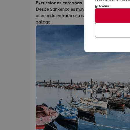
Excursiones cercanas
gracias.
Desde Sanxenxo es muy fácil visitar
Combarro
puerta de entrada a la isla de
A Toxa
y uno de l
gallego.