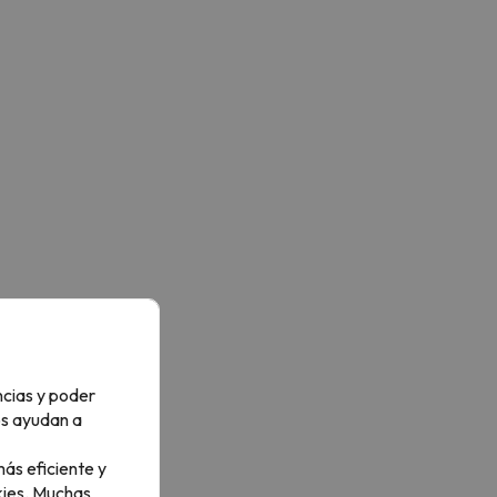
ncias y poder
os ayudan a
ás eficiente y
ies.
Muchas