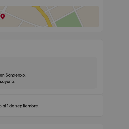
 en Sanxenxo.
esayuno.
io al 1 de septiembre.