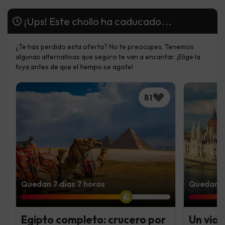
¡Ups! Este chollo ha caducado...
¿Te has perdido esta oferta? No te preocupes. Tenemos
algunas alternativas que seguro te van a encantar. ¡Elige la
tuya antes de que el tiempo se agote!
81
Quedan 7 días 7 horas
Quedan 7 
Egipto completo: crucero por
Un viaj