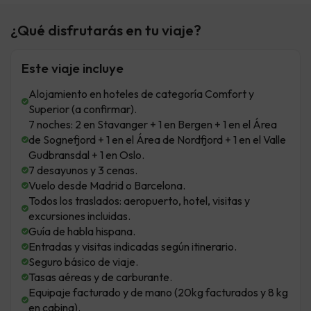
¿Qué disfrutarás en tu viaje?
Este viaje incluye
Alojamiento en hoteles de categoría Comfort y
Superior (a confirmar).
7 noches: 2 en Stavanger + 1 en Bergen + 1 en el Área
de Sognefjord + 1 en el Área de Nordfjord + 1 en el Valle
Gudbransdal + 1 en Oslo.
7 desayunos y 3 cenas.
Vuelo desde Madrid o Barcelona.
Todos los traslados: aeropuerto, hotel, visitas y
excursiones incluidas.
Guía de habla hispana.
Entradas y visitas indicadas según itinerario.
Seguro básico de viaje.
Tasas aéreas y de carburante.
Equipaje facturado y de mano (20kg facturados y 8 kg
en cabina).