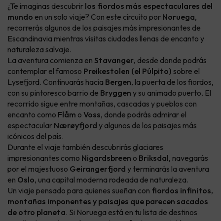
¿Te imaginas descubrir
los fiordos más espectaculares del
mundo
en un solo viaje? Con este circuito por
Noruega
,
recorrerás algunos de los paisajes más impresionantes de
Escandinavia mientras visitas ciudades llenas de encanto y
naturaleza salvaje.
La aventura comienza en
Stavanger
, desde donde podrás
contemplar el famoso
Preikestolen (el Púlpito)
sobre el
Lysefjord. Continuarás hacia
Bergen
, la puerta de los fiordos,
con su pintoresco barrio de
Bryggen
y su animado puerto. El
recorrido sigue entre montañas, cascadas y pueblos con
encanto como
Flåm
o
Voss
, donde podrás admirar el
espectacular
Nærøyfjord
y algunos de los paisajes más
icónicos del país.
Durante el viaje también descubrirás glaciares
impresionantes como
Nigardsbreen
o
Briksdal
, navegarás
por el majestuoso
Geirangerfjord
y terminarás la aventura
en
Oslo
, una capital moderna rodeada de naturaleza.
Un viaje pensado para quienes sueñan con
fiordos infinitos,
montañas imponentes y paisajes que parecen sacados
de otro planeta
. Si Noruega está en tu lista de destinos