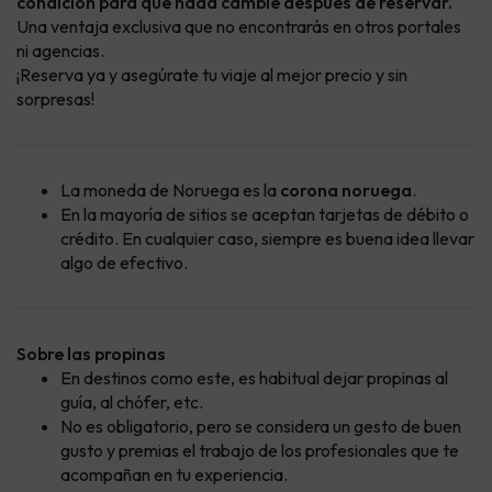
condición para que nada cambie después de reservar.
Una ventaja exclusiva que no encontrarás en otros portales
ni agencias.
¡Reserva ya y asegúrate tu viaje al mejor precio y sin
sorpresas!
La moneda de Noruega es la
corona noruega
.
En la mayoría de sitios se aceptan tarjetas de débito o
crédito. En cualquier caso, siempre es buena idea llevar
algo de efectivo.
Sobre las propinas
En destinos como este, es habitual dejar propinas al
guía, al chófer, etc.
No es obligatorio, pero se considera un gesto de buen
gusto y premias el trabajo de los profesionales que te
acompañan en tu experiencia.