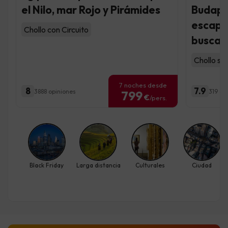
el Nilo, mar Rojo y Pirámides
Budapes
escapa
Chollo con Circuito
busca
Chollo so
7 noches desde
8
7.9
3888 opiniones
319 op
799
€
/pers.
Black Friday
Larga distancia
Culturales
Ciudad