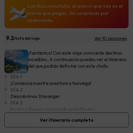
Con Buscounchollo, el precio que ves es el
precio que pagas. Sin sorpresas por
carburante.
9.2
Ver 10 opiniones
Nota del viaje
¡Fantástico! Con este viaje conocerás destinos
increíbles. A continuación puedes ver el itinerario
del que podrás disfrutar con este chollo.
DÍA 1
¡Comienza nuestra aventura a Noruega!
DÍA 2
Descubrimos Stavanger
DÍA 3
Rumbo a Bergen navegando entre fiordos
Ver itinerario completo