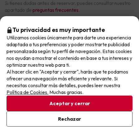
Si tienes dudas antes de reservar, puedes consultar nuestro
apartado de
preguntas frecuentes
.
Tu privacidad es muy importante
Otras iniciativas de éxito del grupo Viajes Para Ti S.L.U.
Utilizamos cookies únicamente para darte una experiencia
No llegas tarde: llegas al siguiente.
son Esquiades.com (la web líder de viajes a la nieve en
adaptada a tus preferencias y poder mostrarte publicidad
España) y Amimir.com, el buscador de hoteles con más
Este chollo ya ha caducado, pero cada día lanzamos
personalizada según tu perfil de navegación. Estas cookies
de 1.000.000 de alojamientos disponibles para
nuevas oportunidades para viajar mejor y pagar
nos ayudan a mostrar el contenido en base a tus intereses y
reservar y viajar por todo el mundo.
optimizar nuestra web para ti.
menos.
Al hacer clic en "Aceptar y cerrar", harás que te podamos
Apúntate y que el próximo no se te escape.
ofrecer una navegación más eficiente y relevante. Si
necesitas consultar más detalles, puedes leer nuestra
Pon tu mejor e-mail
Política de Cookies.
Muchas gracias.
Aceptar y cerrar
Sobre Buscounchollo.com
Ya estoy suscrito
Rechazar
Al suscribirte, confirmas haber leído y estar de acuerdo con la
¿Quiénes somos?
Top destinos
Política de Privacidad
Tarjeta Regalo