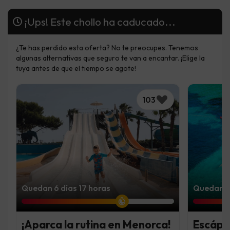
¡Ups! Este chollo ha caducado...
¿Te has perdido esta oferta? No te preocupes. Tenemos
algunas alternativas que seguro te van a encantar. ¡Elige la
tuya antes de que el tiempo se agote!
103
Quedan 6 días 17 horas
Quedan 5 
¡Aparca la rutina en Menorca!
Escápat