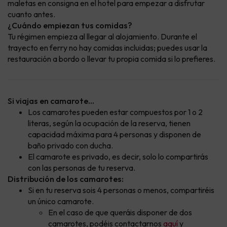
maletas en consigna en el hotel para empezar a disfrutar
cuanto antes.
¿Cuándo empiezan tus comidas?
Tu régimen empieza al llegar al alojamiento. Durante el
trayecto en ferry no hay comidas incluidas; puedes usar la
restauración a bordo o llevar tu propia comida si lo prefieres.
Si viajas en camarote...
Los camarotes pueden estar compuestos por 1 o 2
literas, según la ocupación de la reserva, tienen
capacidad máxima para 4 personas y disponen de
baño privado con ducha.
El camarote es privado, es decir, solo lo compartirás
con las personas de tu reserva.
Distribución de los camarotes:
Si en tu reserva sois 4 personas o menos, compartiréis
un único camarote.
En el caso de que queráis disponer de dos
camarotes, podéis contactarnos
aquí
y