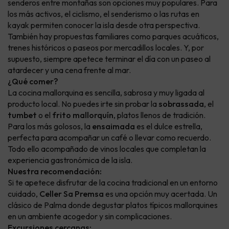
senderos entre montañas son opciones muy populares. Para
los más activos, el ciclismo, el senderismo o las rutas en
kayak permiten conocer la isla desde otra perspectiva.
También hay propuestas familiares como parques acuáticos,
trenes históricos o paseos por mercadillos locales. Y, por
supuesto, siempre apetece terminar el día con un paseo al
atardecer y una cena frente al mar.
¿Qué comer?
La cocina mallorquina es sencilla, sabrosa y muy ligada al
producto local. No puedes irte sin probar la
sobrassada
, el
tumbet
o el
frito mallorquín
, platos llenos de tradición.
Para los más golosos, la
ensaimada
es el dulce estrella,
perfecta para acompañar un café o llevar como recuerdo.
Todo ello acompañado de vinos locales que completan la
experiencia gastronómica de la isla.
Nuestra recomendación:
Si te apetece disfrutar de la cocina tradicional en un entorno
cuidado,
Celler Sa Premsa
es una opción muy acertada. Un
clásico de Palma donde degustar platos típicos mallorquines
en un ambiente acogedor y sin complicaciones.
Excursiones cercanas: