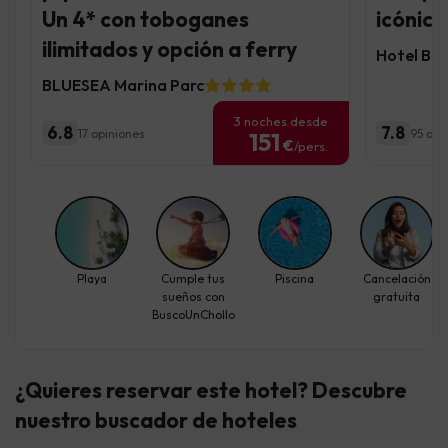
Un 4* con toboganes
icónica
ilimitados y opción a ferry
Hotel BL
BLUESEA Marina Parc
3 noches desde
6.8
7.8
17 opiniones
95 opi
151
€
/pers.
Playa
Cumple tus
Piscina
Cancelación
sueños con
gratuita
BuscoUnChollo
¿Quieres reservar este hotel? Descubre
nuestro buscador de hoteles