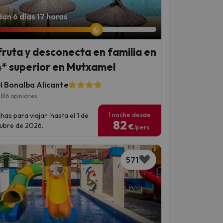
an 6 días 17 horas
fruta y desconecta en familia en
4* superior en Mutxamel
l Bonalba Alicante
816 opiniones
1 noche desde
has para viajar: hasta el 1 de
82
ubre de 2026.
€
/pers.
571