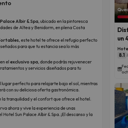
ento
Qued
Palace Albir & Spa
, ubicado en la pintoresca
iudades de Altea y Benidorm, en plena Costa
Dis
un 
fortables
, este hotel te ofrece el refugio perfecto
diseñados para que tu estancia sea lo más
Hote
8.1
2
 en el
exclusivo spa
, donde podrás rejuvenecer
Fec
atamientos y servicios diseñados para tu
oct
l lugar perfecto para relajarte bajo el sol, mientras
erá con su deliciosa oferta gastronómica.
tranquilidad y el confort que ofrece el hotel.
rva ahora y vive la experiencia de unas
el Hotel Sun Palace Albir & Spa. ¡El descanso y la