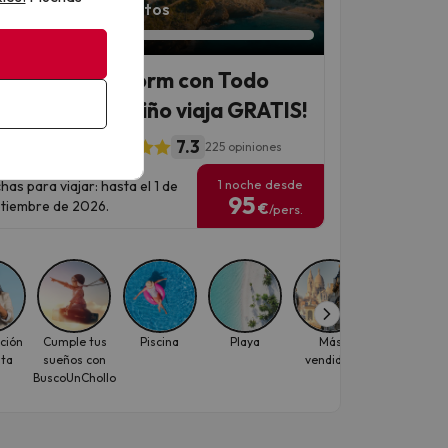
an 6 horas 27 minutos
ápate a Benidorm con Todo
luido Promo ¡1 niño viaja GRATIS!
7.3
c Villa Benidorm
225 opiniones
1 noche desde
has para viajar: hasta el 1 de
95
tiembre de 2026.
€
/pers.
ción
Cumple tus
Piscina
Playa
Más
Toboganes
ita
sueños con
vendidos
BuscoUnChollo