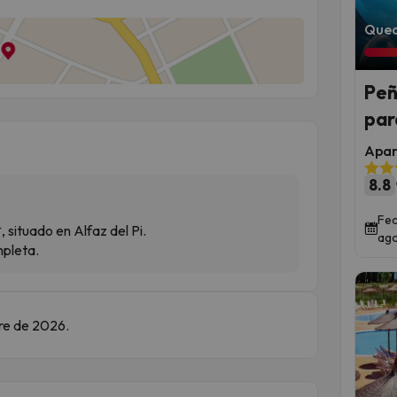
Qued
Peñ
par
Apar
8.8
Fec
 situado en Alfaz del Pi.
ago
mpleta.
bre de 2026.