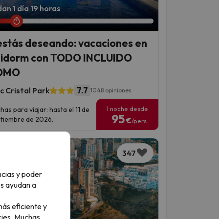
an 1 día 19 horas
estás deseando: vacaciones en
idorm con TODO INCLUIDO
OMO
7.7
c Cristal Park
1048 opiniones
1 noche desde
has para viajar: hasta el 11 de
95
tiembre de 2026.
€
/pers.
347
ncias y poder
os ayudan a
ás eficiente y
ies.
Muchas