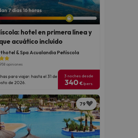
an 7 días 16 horas
íscola: hotel en primera línea y
que acuático incluido
thotel & Spa Acualandia Peñíscola
958 opiniones
3 noches desde
has para viajar: hasta el 31 de
340
sto de 2026.
€
/pers.
79