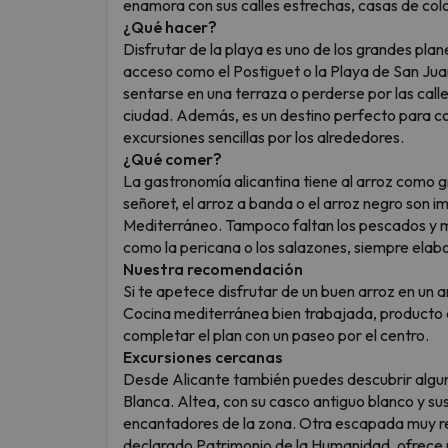
enamora con sus calles estrechas, casas de colo
¿Qué hacer?
Disfrutar de la playa es uno de los grandes plan
acceso como el Postiguet o la Playa de San Juan
sentarse en una terraza o perderse por las calle
ciudad. Además, es un destino perfecto para com
excursiones sencillas por los alrededores.
¿Qué comer?
La gastronomía alicantina tiene al arroz como g
señoret, el arroz a banda o el arroz negro son i
Mediterráneo. Tampoco faltan los pescados y ma
como la pericana o los salazones, siempre elab
Nuestra recomendación
Si te apetece disfrutar de un buen arroz en un
Cocina mediterránea bien trabajada, producto 
completar el plan con un paseo por el centro.
Excursiones cercanas
Desde Alicante también puedes descubrir algun
Blanca. Altea, con su casco antiguo blanco y sus
encantadores de la zona. Otra escapada muy r
declarado Patrimonio de la Humanidad, ofrece 