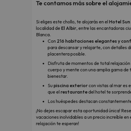
Te contamos más sobre el alojami
Si eliges este chollo, te alojarás en el
Hotel Sun 
localidad de
El Albir
, entre las encantadoras c
Blanca.
Con
216 habitaciones elegantes y con
para descansar y relajarte, con detalles 
placentera posible.
Disfruta de momentos de total relajación
cuerpo y mente con una amplia gama de tr
bienestar.
Su
piscina exterior
con vistas al mar es e
que el
restaurante
del hotel te sorprend
Los huéspedes destacan constantemente la 
¡No dejes escapar esta oportunidad única! Rese
vacaciones inolvidables a un precio increíble en 
relajación te esperan!