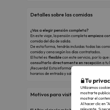
Detalles sobre las comidas
¿Vas a elegir pensión completa?
En este viaje, la pensión completa
empieza con 
comida del día de salida.
De esta forma, tendrás incluidas todas las comi
comida y cena según los días contratados.
El hotel es
flexible
con este servicio, por lo qu
consultarlo directamente en recepción
a tu 
¡Recuerda! Esta información se refiere únicament
horarios de entrada y salida del hotel para organ
Tu priva
Utilizamos cookie
mostrarte publici
Motivos para visitar este destino
mostrar el conten
Al hacer clic en 
relevante. Si nec
El Albir: el rincón más hipster y curioso de 