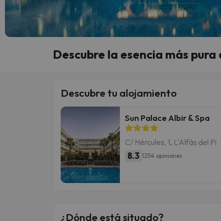
Descubre la esencia más pura d
Descubre tu alojamiento
Sun Palace Albir & Spa
C/ Hércules, 1, L'Alfàs del Pi
8.3
1254 opiniones
¿Dónde está situado?