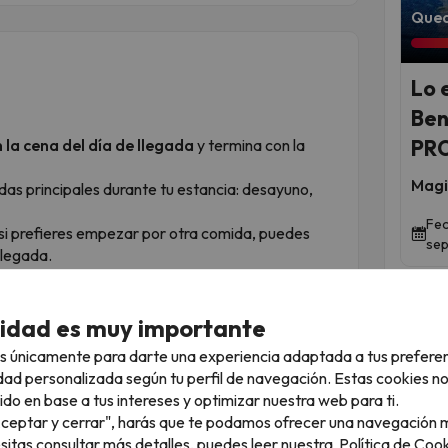
Qued
Lo 
Ben
la cena del día de llegada
y termina con la
PR
Magi
das principales durante tu estancia: desayuno,
Fec
e si prefieres empezar por otra comida, puedes
sep
llegada.
e al servicio de restauración. Consulta los
izar tu llegada y tu regreso.
cidad es muy importante
s únicamente para darte una experiencia adaptada a tus prefere
dad personalizada según tu perfil de navegación. Estas cookies n
ido en base a tus intereses y optimizar nuestra web para ti.
"Aceptar y cerrar", harás que te podamos ofrecer una navegación m
esitas consultar más detalles, puedes leer nuestra
Política de Cook
la Costa Blanca