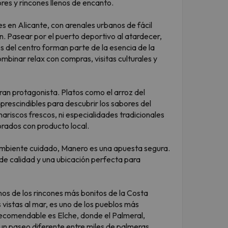
res y rincones llenos de encanto.
es en Alicante, con arenales urbanos de fácil
. Pasear por el puerto deportivo al atardecer,
s del centro forman parte de la esencia de la
binar relax con compras, visitas culturales y
ran protagonista. Platos como el arroz del
mprescindibles para descubrir los sabores del
riscos frescos, ni especialidades tradicionales
orados con producto local.
 ambiente cuidado, Manero es una apuesta segura.
de calidad y una ubicación perfecta para
os de los rincones más bonitos de la Costa
 vistas al mar, es uno de los pueblos más
ecomendable es Elche, donde el Palmeral,
un paseo diferente entre miles de palmeras.