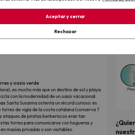
¡Pr
to con una propuesta gastronómica variada que
nacional. Platos para todos los gustos y deliciosos
Sus
Aceptar y cerrar
Hote
Disfruta del snack bar con opciones rápidas y
8.6
Rechazar
ante tus vacaciones.
te régimen!
Fec
de 
rres y oasis verde
ona), es mucho más que un destino de sol y playa.
Play
mezcla con la modernidad de un oasis vacacional.
tas
Santa Susanna ostenta un récord curioso: es
torres de vigía de la costa catalana (conserva 7
 los ataques de piratas berberiscos eran tan
¿Quier
estas torres para comunicarse con hogueras y
en masías privadas o son visitables.
nuestr