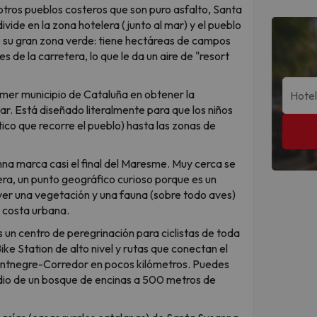
otros pueblos costeros que son puro asfalto, Santa
ivide en la zona hotelera (junto al mar) y el pueblo
es su gran zona verde: tiene hectáreas de campos
s de la carretera, lo que le da un aire de "resort
imer municipio de Cataluña en obtener la
ar. Está diseñado literalmente para que los niños
stico que recorre el pueblo) hasta las zonas de
na marca casi el final del Maresme. Muy cerca se
ra, un punto geográfico curioso porque es un
er una vegetación y una fauna (sobre todo aves)
a costa urbana.
 un centro de peregrinación para ciclistas de toda
ke Station de alto nivel y rutas que conectan el
Montnegre-Corredor en pocos kilómetros. Puedes
edio de un bosque de encinas a 500 metros de