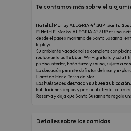
Te contamos más sobre el alojami
Hotel El Mar by ALEGRIA 4* SUP: Santa Su
El Hotel El Mar by ALEGRIA 4* SUP es una invi
desde el paseo marítimo de Santa Susanna, ent
la playa.
Su ambiente vacacional se completa con piscina
restaurante buffet, bar, Wi-Fi gratuito y sala 
piscina interior, baño turco y sauna, sujeto a co
La ubicación permite disfrutar del mar y explo
Lloret de Mar o Tossa de Mar.
Los huéspedes
destacan su buena ubicación
habitaciones limpias y personal atento, con menc
Reserva y deja que Santa Susanna te regale uno
Detalles sobre las comidas