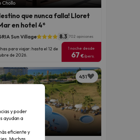
 Chollo
destino que nunca falla! Lloret
Mar en hotel 4*
8.3
RIA Sun Village
702 opiniones
1 noche desde
has para viajar: hasta el 12 de
67
ubre de 2026.
€
/pers.
451
ncias y poder
os ayudan a
 Chollo
ás eficiente y
ies.
Muchas