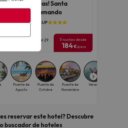
epara tus maletas! Santa
anna te está llamando
l Alegria El Mar 4* SUP
206 opiniones
3 noches desde
has para viajar: hasta el 29
184
octubre de 2026.
€
/pers.
a
Puente de
Puente de
Puente de
Verano
Vacaciones
Agosto
Octubre
Noviembre
Cataluña
es reservar este hotel? Descubre
o buscador de hoteles