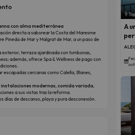
ento
Top
A u
sanna con alma mediterránea
tación directa a saborear la Costa del Maresme
per
re Pineda de Mar y Malgrat de Mar, a un paso de
ALEG
 exterior, terraza ajardinada con tumbonas,
Fec
fitness; además, ofrece Spa & Wellness de pago con
oct
ndiciones.
rar escapadas cercanas como Calella, Blanes,
, instalaciones modernas, comida variada
,
iones a sus vistas tras la reforma.
s días de descanso, playa y pura desconexión.