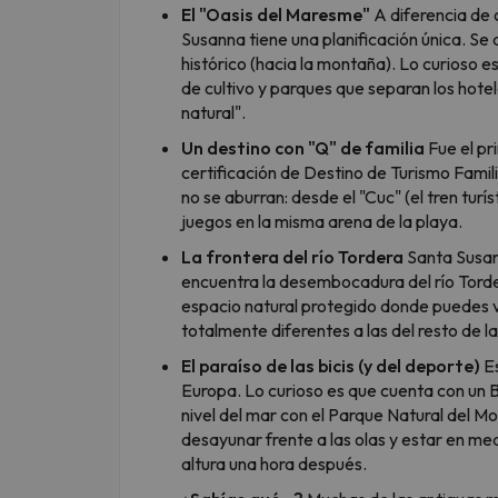
El "Oasis del Maresme"
A diferencia de 
Susanna tiene una planificación única. Se d
histórico (hacia la montaña). Lo curioso 
de cultivo y parques que separan los hotele
natural".
Un destino con "Q" de familia
Fue el pr
certificación de Destino de Turismo Famili
no se aburran: desde el "Cuc" (el tren turí
juegos en la misma arena de la playa.
La frontera del río Tordera
Santa Susan
encuentra la desembocadura del río Torde
espacio natural protegido donde puedes v
totalmente diferentes a las del resto de l
El paraíso de las bicis (y del deporte)
Es
Europa. Lo curioso es que cuenta con un Bi
nivel del mar con el Parque Natural del 
desayunar frente a las olas y estar en m
altura una hora después.