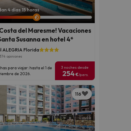
an 4 días 15 horas
 Costa del Maresme! Vacaciones
Santa Susanna en hotel 4*
l ALEGRIA Florida
374 opiniones
3 noches desde
has para viajar: hasta el 1 de
254
iembre de 2026.
€
/pers.
116