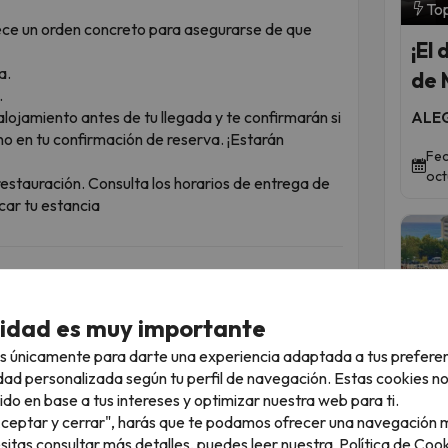
Top
lece un orden concreto para asegurarse de que
¡El 
a.
de 
.
alojamiento antes de tu llegada y te confirmarán si
ALEG
no en tu confirmación de reserva. ¡Estarán
Fec
oct
restauración. Consulta los horarios de entrega de
icar tu estancia
GRIA
 por su
equilibrio entre calidad y variedad
.
cidad es muy importante
icas en su moderno buffet, disfrutarás de una
or. Además, el bar ofrece una amplia carta de
s únicamente para darte una experiencia adaptada a tus prefere
 en la terraza.
dad personalizada según tu perfil de navegación. Estas cookies n
do?
ido en base a tus intereses y optimizar nuestra web para ti.
Top
in límites con el servicio Todo Incluido de
"Aceptar y cerrar", harás que te podamos ofrecer una navegación m
esitas consultar más detalles, puedes leer nuestra
Política de Cook