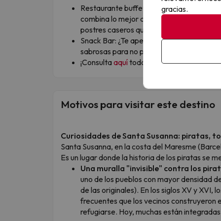
Restaurante buffet: saborea cada momen
gracias.
combina lo mejor de la cocina local e inter
postres caseros que te conquistarán.
Snack Bar: ¿Te apetece algo entre horas? 
sabrosas para no parar ni un segundo dur
¡Consulta
aquí
todos los detalles sobre es
Motivos para visitar este destino
Curiosidades de Santa Susanna: piratas, to
Santa Susanna, en la costa del Maresme (Barcel
Es un lugar donde la historia de los piratas se 
Una muralla "invisible" contra los pira
uno de los pueblos con mayor densidad de 
de las originales). En los siglos XV y XVI,
frecuentes que los vecinos construyeron 
refugiarse. Hoy, muchas están integradas 