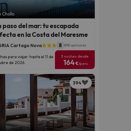
 Chollo
n paso del mar: tu escapada
fecta en la Costa del Maresme
8
RIA Cartago Nova
898 opiniones
3 noches desde
has para viajar: hasta el 11 de
164
ubre de 2026.
€
/pers.
394