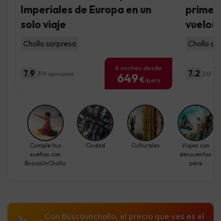
Imperiales de Europa en un
primer
solo viaje
vuelos 
Chollo sorpresa
Chollo so
6 noches desde
7.9
7.2
319 opiniones
261 op
649
€
/pers.
Cumple tus
Ciudad
Culturales
Viajes con
sueños con
descuentos
BuscoUnChollo
para
individuales
Con Buscounchollo, el precio que ves es el