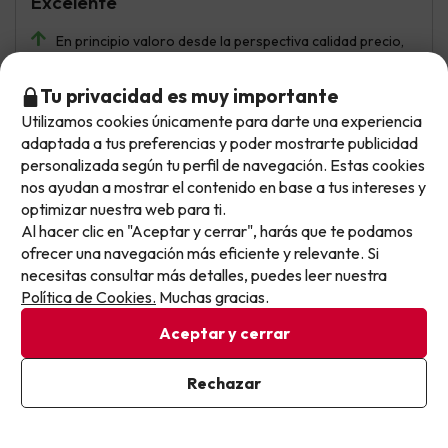
Excelente
En principio valoro desde la perspectiva calidad precio,
en este caso na ha parecido excepcional, nos salió todo
perfecto, gracias a la programación de busco un chollo,
Tu privacidad es muy importante
es que no tuvimos ni el mínimo problema
Utilizamos cookies únicamente para darte una experiencia
No llegas tarde: llegas al siguiente.
Si con
adaptada a tus preferencias y poder mostrarte publicidad
Este chollo ya ha caducado, pero cada día lanzamos
personalizada según tu perfil de navegación. Estas cookies
nuevas oportunidades para viajar mejor y pagar
nos ayudan a mostrar el contenido en base a tus intereses y
optimizar nuestra web para ti.
menos.
Daniela
Viajó con amigos
8
Al hacer clic en "Aceptar y cerrar", harás que te podamos
Apúntate y que el próximo no se te escape.
Junio 2026
ofrecer una navegación más eficiente y relevante. Si
necesitas consultar más detalles, puedes leer nuestra
Pon tu mejor e-mail
Muy bien
Política de Cookies.
Muchas gracias.
Variedad en el bufet del desayuno
Aceptar y cerrar
Falta de aire acondicionado en las habitaciones, si se va
Ya estoy suscrito
Rechazar
en verano hace mucho calor
Al suscribirte, confirmas haber leído y estar de acuerdo con la
Política de Privacidad