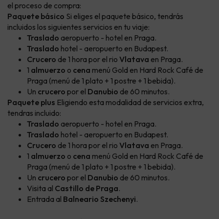
el proceso de compra:
Paquete básico
Si eliges el paquete básico, tendrás
incluidos los siguientes servicios en tu viaje:
Traslado
aeropuerto - hotel en Praga.
Traslado
hotel - aeropuerto en Budapest.
Crucero
de 1 hora por el rio
Vlatava
en Praga.
1
almuerzo
o
cena
menú Gold en Hard Rock Café de
Praga (menú de 1 plato + 1 postre + 1 bebida).
Un
crucero
por el
Danubio
de 60 minutos.
Paquete plus
Eligiendo esta modalidad de servicios extra,
tendras incluido:
Traslado
aeropuerto - hotel en Praga.
Traslado
hotel - aeropuerto en Budapest.
Crucero
de 1 hora por el rio
Vlatava
en Praga.
1
almuerzo
o
cena
menú Gold en Hard Rock Café de
Praga (menú de 1 plato + 1 postre + 1 bebida).
Un
crucero
por el
Danubio
de 60 minutos.
Visita al
Castillo de Praga
.
Entrada al
Balneario Szechenyi
.