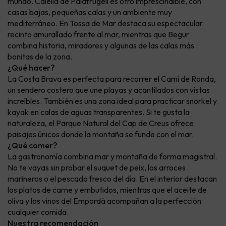
mundo. Calella de Palafrugell es otro imprescindible, con
casas bajas, pequeñas calas y un ambiente muy
mediterráneo. En Tossa de Mar destaca su espectacular
recinto amurallado frente al mar, mientras que Begur
combina historia, miradores y algunas de las calas más
bonitas de la zona.
¿Qué hacer?
La Costa Brava es perfecta para recorrer el Camí de Ronda,
un sendero costero que une playas y acantilados con vistas
increíbles. También es una zona ideal para practicar snorkel y
kayak en calas de aguas transparentes. Si te gusta la
naturaleza, el Parque Natural del Cap de Creus ofrece
paisajes únicos donde la montaña se funde con el mar.
¿Qué comer?
La gastronomía combina mar y montaña de forma magistral.
No te vayas sin probar el suquet de peix, los arroces
marineros o el pescado fresco del día. En el interior destacan
los platos de carne y embutidos, mientras que el aceite de
oliva y los vinos del Empordà acompañan a la perfección
cualquier comida.
Nuestra recomendación