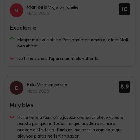
Mariona
Viajó en familia
10
Mayo 2026
Excelente
Menjar molt variat i bo Personal molt amable i atent Molt
ben ubicat
No hi ha zones d'aparcament als voltants
Edu
Viajó en pareja
8.9
Mayo 2026
Muy bien
Haría falta añadir otro jacuzzi o ampliar el que ya está
puesto porque no todos los que acuden a su hora
pueden disfrutarlo. También, mejorar la comida ja que
algunos platos no tenían sabor.