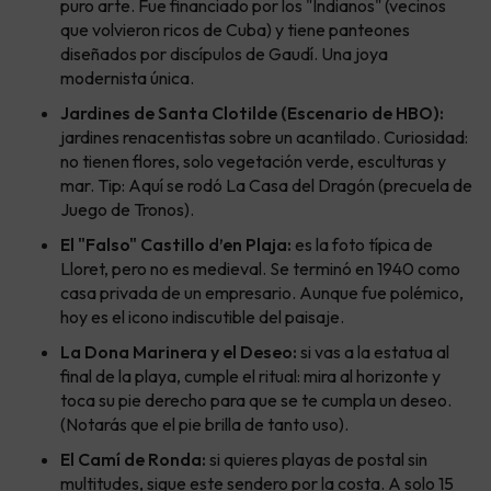
puro arte. Fue financiado por los "Indianos" (vecinos
que volvieron ricos de Cuba) y tiene panteones
diseñados por discípulos de Gaudí. Una joya
modernista única.
Jardines de Santa Clotilde (Escenario de HBO):
jardines renacentistas sobre un acantilado. Curiosidad:
no tienen flores, solo vegetación verde, esculturas y
mar. Tip: Aquí se rodó La Casa del Dragón (precuela de
Juego de Tronos).
El "Falso" Castillo d’en Plaja:
es la foto típica de
Lloret, pero no es medieval. Se terminó en 1940 como
casa privada de un empresario. Aunque fue polémico,
hoy es el icono indiscutible del paisaje.
La Dona Marinera y el Deseo:
si vas a la estatua al
final de la playa, cumple el ritual: mira al horizonte y
toca su pie derecho para que se te cumpla un deseo.
(Notarás que el pie brilla de tanto uso).
El Camí de Ronda:
si quieres playas de postal sin
multitudes, sigue este sendero por la costa. A solo 15