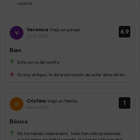
control
Veronica
Viajó en pareja
6.9
Junio 2026
Bien
Está cerca del centro
Es muy antiguo, te da la sensación de estar años atrás.
Cristina
Viajó en familia
1
Mayo 2026
Básico
No ha habido nada bueno , todo han sido problemas,
nunca antes me había pasado, la comida está pasable