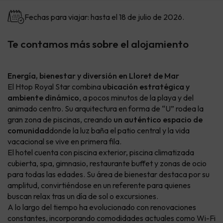
Fechas para viajar: hasta el 18 de julio de 2026.
Te contamos más sobre el alojamiento
Energía, bienestar y diversión en Lloret de Mar
El Htop Royal Star combina
ubicación estratégica y
ambiente dinámico
, a pocos minutos de la playa y del
animado centro. Su arquitectura en forma de “U” rodea la
gran zona de piscinas, creando
un auténtico espacio de
comunidad
donde la luz baña el patio central y la vida
vacacional se vive en primera fila.
El hotel cuenta con piscina exterior, piscina climatizada
cubierta, spa, gimnasio, restaurante buffet y zonas de ocio
para todas las edades. Su área de bienestar destaca por su
amplitud, convirtiéndose en un referente para quienes
buscan relax tras un día de sol o excursiones.
A lo largo del tiempo ha evolucionado con renovaciones
constantes, incorporando comodidades actuales como Wi-Fi