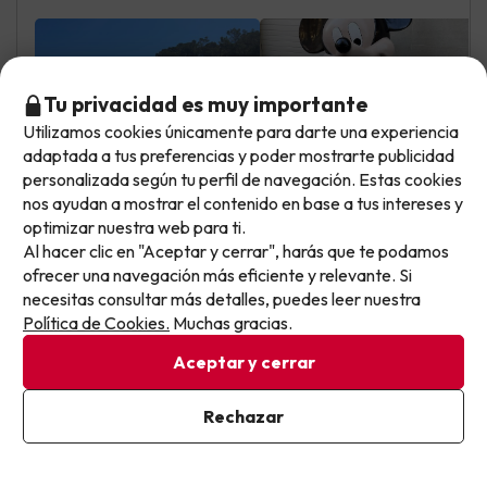
Tu privacidad es muy importante
Utilizamos cookies únicamente para darte una experiencia
No llegas tarde: llegas al siguiente.
adaptada a tus preferencias y poder mostrarte publicidad
Este chollo ya ha caducado, pero cada día lanzamos
personalizada según tu perfil de navegación. Estas cookies
nuevas oportunidades para viajar mejor y pagar
nos ayudan a mostrar el contenido en base a tus intereses y
optimizar nuestra web para ti.
menos.
Elisabeth
Al hacer clic en "Aceptar y cerrar", harás que te podamos
Viajó en familia
Apúntate y que el próximo no se te escape.
8.9
Mayo 2026
ofrecer una navegación más eficiente y relevante. Si
necesitas consultar más detalles, puedes leer nuestra
Pon tu mejor e-mail
Muy bien
Política de Cookies.
Muchas gracias.
Aceptar y cerrar
El spa
La comida poca variedad
Ya estoy suscrito
Rechazar
Al suscribirte, confirmas haber leído y estar de acuerdo con la
Política de Privacidad