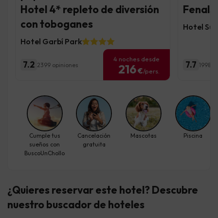
Hotel 4* repleto de diversión
Fenals 
con toboganes
Hotel Sur
Hotel Garbí Park
4 noches desde
7.2
7.7
2399 opiniones
1998 o
216
€
/pers.
Cumple tus
Cancelación
Mascotas
Piscina
sueños con
gratuita
BuscoUnChollo
¿Quieres reservar este hotel? Descubre
nuestro buscador de hoteles