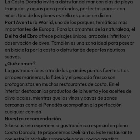
La Costa Dorada invita a disfrutar del mar con días de playa
tranquilos y aguas poco profundas, perfectas para ir con
niños. Uno de los planes estrella es pasar un día en
PortAventura World
, uno de los parques temáticos más
importantes de Europa. Para los amantes de la naturaleza, el
Delta del Ebro
ofrece paisajes únicos, arrozales infinitos y
observación de aves. También es una zona ideal para pasear
en bicicleta por la costa o disfrutar de deportes náuticos
suaves.
¿Qué comer?
La gastronomía es otro de los grandes puntos fuertes. Los
arroces marineros, la fideuà y el pescado fresco son
protagonistas en muchos restaurantes de costa. En el
interior destacan los productos de la huerta y los aceites de
oliva locales, mientras que los vinos y cavas de zonas
cercanas como el Penedès acompañan a la perfección
cualquier comida.
Nuestra recomendación
Si buscas una experiencia gastronómica especial en plena
Costa Dorada, te proponemos
Deliranto
. Este restaurante
con estrella Michelin sorprende por su cocina creativa