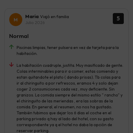
Maria
Viajó en familia
5
Julio 2026
Normal
Piscinas limpias, tener pulsera en vez de tarjeta para la
habitación.
La habitación cuadruple, justita. Muy masificado de gente.
Colas interminables para ir a comer, estas comiendo y
estan quitandote el plato ( dando prisas). Tb colas para
ir al chiringuito a por refrescos, eramos 4 y solo dejan
coger 2 consumiciones cada vez , muy deficiente. Sin
granizos. La comida siempre del mismo estilo " rancho" y
el chiringuito de las meriendas , era las sobras de la
comida. En general, el resumen, no nos ha gustado.
También tubimos que dejar los 6 dias el coche en el
parking privado q hay al lado del hotel, con su gasto
correspondiente ya q el hotel no daba la opción de
reservar parking.