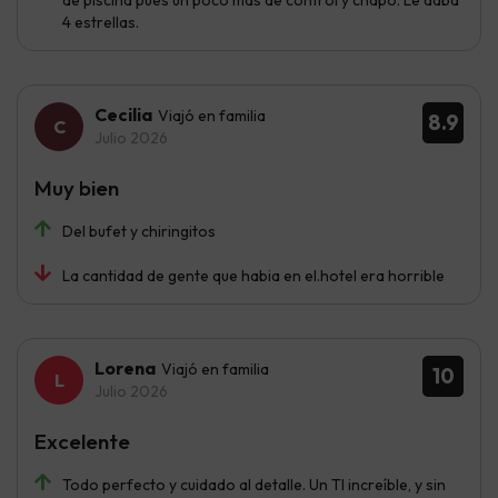
de piscina pues un poco más de control y chapó. Le daba
4 estrellas.
Cecilia
Viajó en familia
8.9
Julio 2026
Muy bien
Del bufet y chiringitos
La cantidad de gente que habia en el.hotel era horrible
Lorena
Viajó en familia
10
Julio 2026
Excelente
Todo perfecto y cuidado al detalle. Un TI increíble, y sin