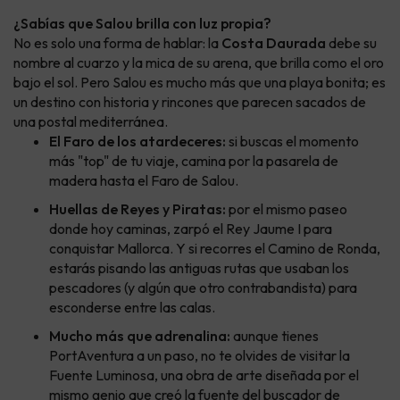
¿Sabías que Salou brilla con luz propia?
No es solo una forma de hablar: la
Costa Daurada
debe su
nombre al cuarzo y la mica de su arena, que brilla como el oro
bajo el sol. Pero Salou es mucho más que una playa bonita; es
un destino con historia y rincones que parecen sacados de
una postal mediterránea.
El Faro de los atardeceres:
si buscas el momento
más "top" de tu viaje, camina por la pasarela de
madera hasta el Faro de Salou.
Huellas de Reyes y Piratas:
por el mismo paseo
donde hoy caminas, zarpó el Rey Jaume I para
conquistar Mallorca. Y si recorres el Camino de Ronda,
estarás pisando las antiguas rutas que usaban los
pescadores (y algún que otro contrabandista) para
esconderse entre las calas.
Mucho más que adrenalina:
aunque tienes
PortAventura a un paso, no te olvides de visitar la
Fuente Luminosa, una obra de arte diseñada por el
mismo genio que creó la fuente del buscador de