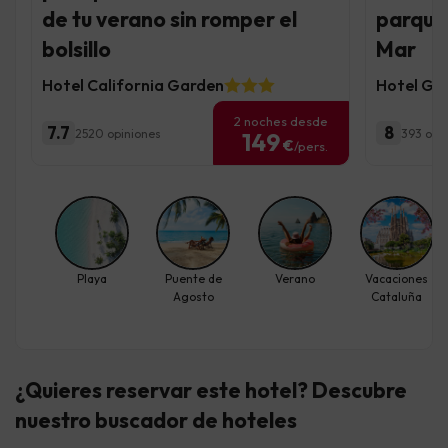
de tu verano sin romper el
parque 
bolsillo
Mar
Hotel California Garden
Hotel Gr
2 noches desde
7.7
8
2520 opiniones
393 opi
149
€
/pers.
Playa
Puente de
Verano
Vacaciones
Agosto
Cataluña
¿Quieres reservar este hotel? Descubre
nuestro buscador de hoteles