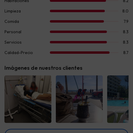
Imágenes de nuestros clientes
Ver todas
Ver todas
Ver t