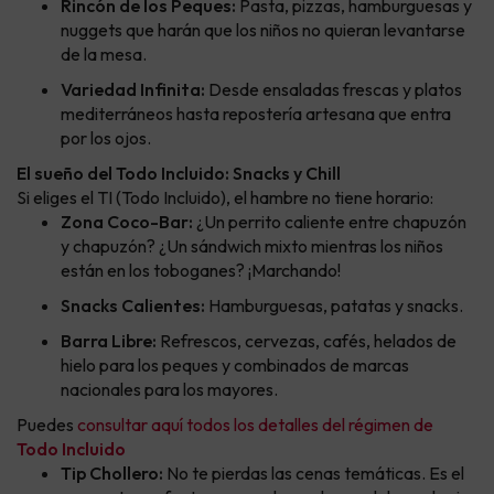
Rincón de los Peques:
Pasta, pizzas, hamburguesas y
nuggets que harán que los niños no quieran levantarse
de la mesa.
Variedad Infinita:
Desde ensaladas frescas y platos
mediterráneos hasta repostería artesana que entra
por los ojos.
El sueño del Todo Incluido: Snacks y Chill
Si eliges el TI (Todo Incluido), el hambre no tiene horario:
Zona Coco-Bar:
¿Un perrito caliente entre chapuzón
y chapuzón? ¿Un sándwich mixto mientras los niños
están en los toboganes? ¡Marchando!
Snacks Calientes:
Hamburguesas, patatas y snacks.
Barra Libre:
Refrescos, cervezas, cafés, helados de
hielo para los peques y combinados de marcas
nacionales para los mayores.
Puedes
consultar aquí todos los detalles del régimen de
Todo Incluido
Tip Chollero:
No te pierdas las cenas temáticas. Es el